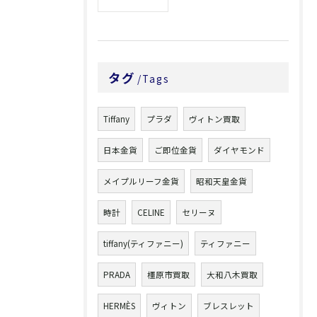
タグ
Tags
Tiffany
プラダ
ヴィトン買取
日本金貨
ご即位金貨
ダイヤモンド
メイプルリーフ金貨
昭和天皇金貨
時計
CELINE
セリーヌ
tiffany(ティファニー)
ティファニー
PRADA
橿原市買取
大和八木買取
HERMÈS
ヴィトン
ブレスレット