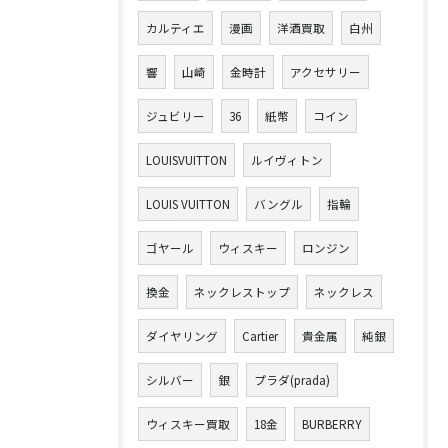
カルティエ
漫画
洋酒買取
白州
響
山崎
金時計
アクセサリー
ジュビリー
36
紙幣
コイン
LOUISVUITTON
ルイヴィトン
LOUIS VUITTON
バングル
指輪
ゴヤール
ウィスキー
ロンジン
換金
ネックレストップ
ネックレス
ダイヤリング
Cartier
貴金属
純銀
シルバー
銀
プラダ(prada)
ウィスキー買取
18金
BURBERRY