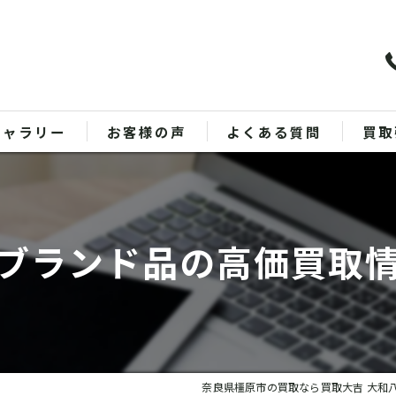
ギャラリー
お客様の声
よくある質問
買取
バッ
ブラ
ブランド品の高価買取
貴金
時計
金
奈良県橿原市の買取なら買取大吉 大和