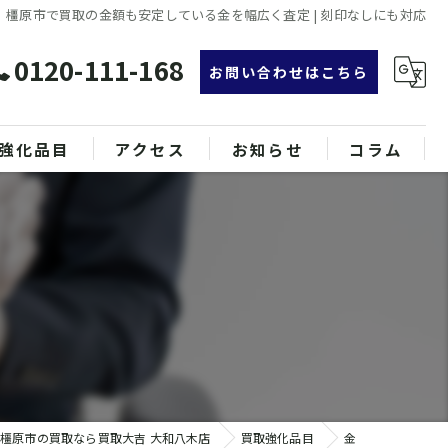
橿原市で買取の金額も安定している金を幅広く査定 | 刻印なしにも対応
0120-111-168
お問い合わせはこちら
強化品目
アクセス
お知らせ
コラム
グ
漫画特集
ンド品
属
橿原市の買取なら買取大吉 大和八木店
買取強化品目
金