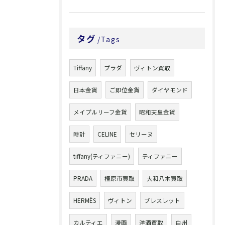
タグ
Tags
Tiffany
プラダ
ヴィトン買取
日本金貨
ご即位金貨
ダイヤモンド
メイプルリーフ金貨
昭和天皇金貨
時計
CELINE
セリーヌ
tiffany(ティファニー)
ティファニー
PRADA
橿原市買取
大和八木買取
HERMÈS
ヴィトン
ブレスレット
カルティエ
漫画
洋酒買取
白州