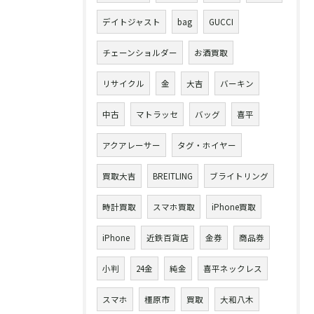
デイトジャスト
bag
GUCCI
チェーンショルダー
お酒買取
リサイクル
金
大吉
バーキン
中古
マトラッセ
バッグ
喜平
アクアレーサー
タグ・ホイヤー
買取大吉
BREITLING
ブライトリング
時計買取
スマホ買取
iPhone買取
iPhone
近鉄百貨店
金券
商品券
小判
24金
純金
喜平ネックレス
スマホ
橿原市
買取
大和八木