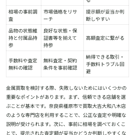
不要な貴金属の現金化手順一覧
相場の事前調
市場価格をリサ
提示額が妥当か判
買取大吉大和八木店での売却フロー解説
査
ーチ
断しやすい
状態別に見る金属売却のコツ
品物の状態維
良好な状態・保
スムーズな現金化を目指すための準備
持と付属品持
証書等を揃えて
高額査定に繋がる
貴金属の価値を知るためのポイント
参
持参
現金化を目指すなら無料査定が鍵となる
納得できる取引・
手数料や査定
無料査定・契約
手数料トラブル回
無料査定と有料査定の違いを比較
無料の確認
条件を事前確認
避
買取大吉大和八木店の無料サービス徹底紹
介
金属買取を検討する際、失敗しないためにはいくつかの
現金化を早めるための査定活用術
重要なポイントがあります。まず、信頼できる店舗を選
無料査定を上手に利用するコツ
ぶことが基本です。奈良県橿原市で買取大吉大和八木店
のような専門店を利用することで、公正な査定や明確な
査定前後で気をつけたいポイント
説明が受けられます。次に、事前に相場を調べておくこ
高く売るための交渉術と相場理解法
とで、提示された査定額が妥当かどうか判断しやすくな