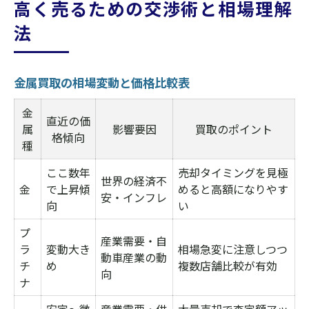
高く売るための交渉術と相場理解
法
金属買取の相場変動と価格比較表
金
直近の価
属
影響要因
買取のポイント
格傾向
種
ここ数年
売却タイミングを見極
世界の経済不
金
で上昇傾
めると高額になりやす
安・インフレ
向
い
プ
産業需要・自
ラ
変動大き
相場急変に注意しつつ
動車産業の動
チ
め
複数店舗比較が有効
向
ナ