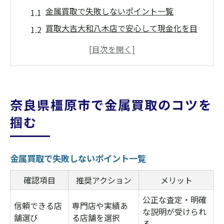
金属買取で失敗しないポイント一覧
買取大吉大和八木店で安心して現金化を目
指す
貴金属売却なら知っておきたい注意点
奈良県橿原市で高く売るコツを徹底解説
買取大吉大和八木店の活用法を学ぶ
奈良県橿原市で金属買取のコツを
買取大吉大和八木店の安心査定とは
掴む
査定内容とその流れを比較表で解説
買取大吉大和八木店の無料査定の魅力
金属買取で失敗しないポイント一覧
安心できる査定サービスの特徴とは
初めての方も納得できる査定対応
確認項目
推奨アクション
メリット
他店と比べた査定の安心感の理由
公正な査定・明確
信頼できる店
専門店や実績あ
な説明が受けられ
不要な貴金属はどう売るのが正解か
舗選び
る店舗を選択
る