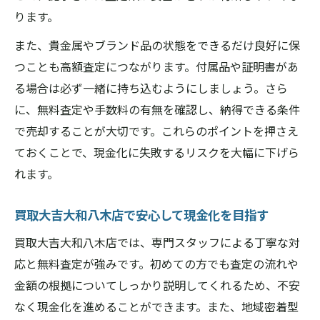
金属買取の相場変動と価格比較表
ります。
交渉時に役立つポイントを伝授
また、貴金属やブランド品の状態をできるだけ良好に保
買取大吉大和八木店で価格交渉を成功させ
つことも高額査定につながります。付属品や証明書があ
る秘訣
る場合は必ず一緒に持ち込むようにしましょう。さら
相場を見極めるための情報収集法
に、無料査定や手数料の有無を確認し、納得できる条件
高額査定を引き出すテクニック
で売却することが大切です。これらのポイントを押さえ
橿原市で納得できる現金化の流れを解説
ておくことで、現金化に失敗するリスクを大幅に下げら
現金化の全体フローを表で確認
れます。
買取大吉大和八木店での現金化ステップ
買取大吉大和八木店で安心して現金化を目指す
納得できる現金化のための準備方法
現金化時に必要な書類や持ち物とは
買取大吉大和八木店では、専門スタッフによる丁寧な対
応と無料査定が強みです。初めての方でも査定の流れや
スムーズな手続きのためのポイント
金額の根拠についてしっかり説明してくれるため、不安
なく現金化を進めることができます。また、地域密着型