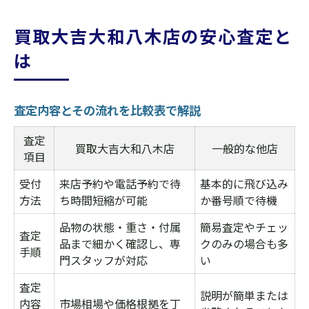
買取大吉大和八木店の安心査定と
は
査定内容とその流れを比較表で解説
査定
買取大吉大和八木店
一般的な他店
項目
受付
来店予約や電話予約で待
基本的に飛び込み
方法
ち時間短縮が可能
か番号順で待機
品物の状態・重さ・付属
簡易査定やチェッ
査定
品まで細かく確認し、専
クのみの場合も多
手順
門スタッフが対応
い
査定
説明が簡単または
内容
市場相場や価格根拠を丁