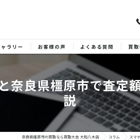
ギャラリー
お客様の声
よくある質問
買取
バッ
と奈良県橿原市で査定
ブラ
説
貴金
時計
金
奈良県橿原市の買取なら買取大吉 大和八木店
コラム
スマ