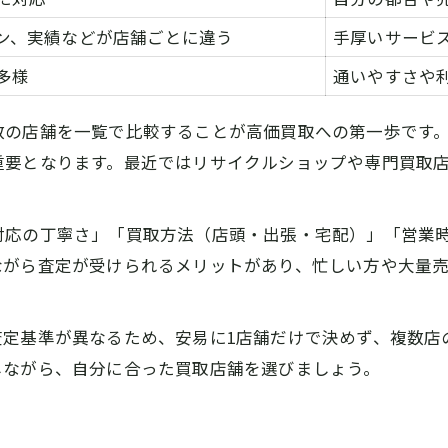
店舗別スマホ買取方法の違いを比較
ン、実績などが店舗ごとに違う
手厚いサービ
店頭・宅配・出張買取の特徴まとめ
多様
スマホ買取の流れをスムーズにするコツ
通いやすさや
買取方法で変わるスマホ査定のポイント
数の店舗を一覧で比較することが高価買取への第一歩です
買取方法選びで失敗しないポイント
重要となります。最近ではリサイクルショップや専門買取
あなたのスマホ状態次第で高価買取が狙える理由
。
スマホの状態別買取価格の比較表
対応の丁寧さ」「買取方法（店頭・出張・宅配）」「営業
画面割れ・バッテリー劣化が査定に与える影響
ながら査定が受けられるメリットがあり、忙しい方や大量
スマホ買取で本体クリーニングが重要な訳
付属品の有無とスマホ買取査定の関係
査定基準が異なるため、安易に1店舗だけで決めず、複数店
状態が良いスマホ買取のメリットとは
しながら、自分に合った買取店舗を選びましょう。
店頭や宅配など買取方法の違いと選び方
スマホ買取の店頭・宅配・出張比較表