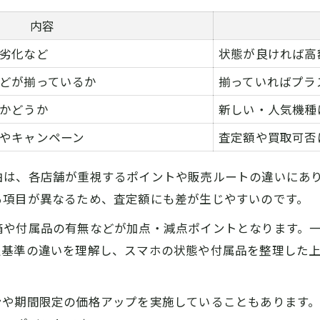
買取方法ごとのメリットとデメリット
内容
自分に合ったスマホ買取方法の選び方
劣化など
状態が良ければ高
スマホ買取で宅配利用時の注意点
どが揃っているか
揃っていればプラ
店頭買取なら即日現金化の可能性も
かどうか
スマホ買取査定額を伸ばす橿原市のポイント
新しい・人気機種
橿原市のスマホ買取査定額比較表
やキャンペーン
査定額や買取可否
査定アップに繋がるスマホ買取の準備
由は、各店舗が重視するポイントや販売ルートの違いにあ
買取強化キャンペーンを賢く活用する方法
る項目が異なるため、査定額にも差が生じやすいのです。
スマホ買取で高額を狙う交渉術
箱や付属品の有無などが加点・減点ポイントとなります。
査定額が変わるタイミングを見極める
定基準の違いを理解し、スマホの状態や付属品を整理した
ンや期間限定の価格アップを実施していることもあります