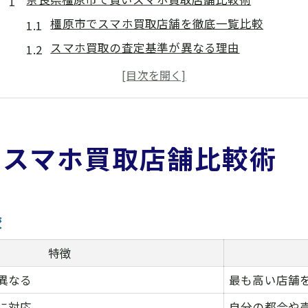
橿原市でスマホ買取店舗を徹底一覧比較
スマホ買取の査定基準が異なる理由
比較でわかるスマホ買取店舗の特徴
口コミ評価で選ぶスマホ買取の安心感
営業時間やアクセスから見る利便性
スマホ買取なら査定アップのための着眼点
いスマホ買取店舗比較術
査定額アップを狙うスマホ買取の秘訣
スマホ買取で重視すべきポイント一覧
本体の状態がスマホ買取額に与える影響
較
付属品ありならスマホ買取が有利な理由
特徴
高額査定を引き出す交渉テクニック
異なる
最も高い店舗
橿原市における店舗ごとの買取方法徹底解説
に対応
自分の都合や