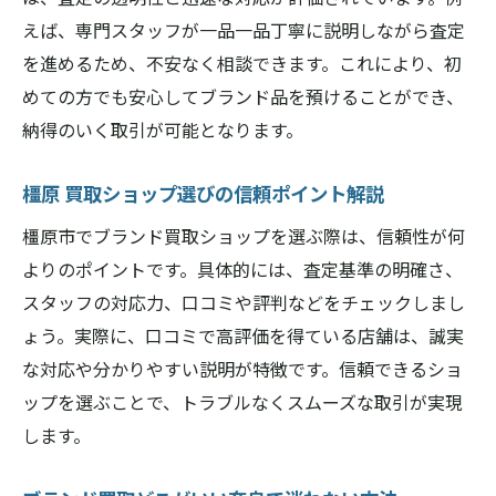
ト
えば、専門スタッフが一品一品丁寧に説明しながら査定
を進めるため、不安なく相談できます。これにより、初
橿原買取ショップで高く売るコツを解説
めての方でも安心してブランド品を預けることができ、
奈良ブランド買取の市場動向と査定基準
納得のいく取引が可能となります。
買取大吉大和八木で高額査定を目指す方法
ブランド買取どこがいい奈良の判断基準
橿原 買取ショップ選びの信頼ポイント解説
安心感重視の奈良県橿原市買取ポイント
橿原市でブランド買取ショップを選ぶ際は、信頼性が何
奈良県橿原市買取大吉の安心感の理由とは
よりのポイントです。具体的には、査定基準の明確さ、
橿原エコリング等と比較した安全性の違い
スタッフの対応力、口コミや評判などをチェックしまし
信頼できる買取店選びのチェックリスト
ょう。実際に、口コミで高評価を得ている店舗は、誠実
ブランド買取で重要なプライバシー保護
な対応や分かりやすい説明が特徴です。信頼できるショ
ップを選ぶことで、トラブルなくスムーズな取引が実現
口コミで選ぶ奈良県橿原市買取大吉の実力
します。
納得できる取引を叶える査定プロセス
ブランド買取に強い橿原市の魅力とは