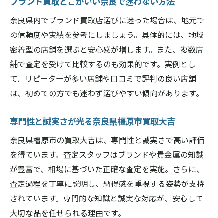
ブランド買取どこがいい奈良で迷わない方法
奈良県橿原市買取大吉が選ばれる理由を解
奈良県内でブランド買取店選びに迷った場合は、地元で
説
の信頼度や実績を参考にしましょう。具体的には、地域
橿原ブランド買取ショップの利便性の高さ
密着型の店舗を選ぶと安心感が増します。また、複数店
エコリング橿原が注目されるポイント紹介
舗で査定を受けて比較するのも効果的です。実例とし
地元で信頼を集める買取大吉大和八木の魅
て、リピーターが多い店舗や口コミで評判の良い店舗
力
は、初めての方でも迷わず選びやすい傾向があります。
ブランド買取の得意分野と実績を知ろう
専門性と誠実さが光る奈良県橿原市買取大吉
橿原市内で便利なブランド査定サービス
奈良県橿原市で賢くブランドを手放すコツ
奈良県橿原市の買取大吉は、専門性と誠実さで高い評価
を得ています。査定スタッフはブランドや貴金属の知識
奈良県橿原市買取大吉で賢く売却する方法
が豊富で、相場に基づいた正確な査定を実施。さらに、
ブランド箱や付属品の活用で査定額アップ
査定過程を丁寧に説明し、納得感を重視する姿勢が支持
エコ活動にもつながるブランド買取の魅力
されています。専門的な知識と誠実な対応が、安心して
失敗しない買取タイミングの見極め方
大切な品を任せられる理由です。