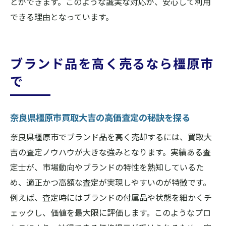
とができます。このような誠実な対応が、安心して利用
橿原ブランド査定の予約から入金まで
できる理由となっています。
査定前に準備したいポイントを紹介
買取大吉大和八木のスムーズな取引体験
ブランド品を高く売るなら橿原市
ブランド買取後のフォローサービスも充実
で
納得の取引が叶う橿原市でのブランド買取法
奈良県橿原市買取大吉で納得の価格を実現
ブランド売却時に確認したい重要事項
奈良県橿原市買取大吉の高価査定の秘訣を探る
店舗選びで失敗しないポイント総まとめ
奈良県橿原市でブランド品を高く売却するには、買取大
買取大吉大和八木の安心サポート体制
吉の査定ノウハウが大きな強みとなります。実績ある査
定士が、市場動向やブランドの特性を熟知しているた
ブランド買取どこがいい奈良の答えを解説
め、適正かつ高額な査定が実現しやすいのが特徴です。
橿原市で満足いくブランド査定の秘訣
例えば、査定時にはブランドの付属品や状態を細かくチ
ェックし、価値を最大限に評価します。このようなプロ