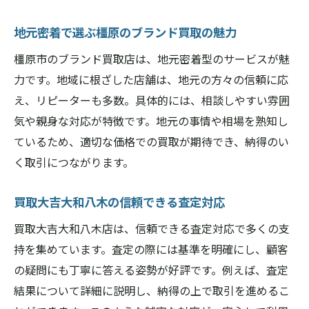
奈良ブランド買取どこがいい選び方の極意
買取大吉大和八木の賢い利用事例を紹介
地元密着で選ぶ橿原のブランド買取の魅力
買取大吉の活用法と橿原市での体験談
橿原市のブランド買取店は、地元密着型のサービスが魅
奈良県橿原市買取大吉の実際の利用体験談
力です。地域に根ざした店舗は、地元の方々の信頼に応
高額査定を引き出す買取大吉活用テクニッ
え、リピーターも多数。具体的には、相談しやすい雰囲
ク
気や親身な対応が特徴です。地元の事情や相場を熟知し
ているため、適切な価格での買取が期待でき、納得のい
店舗ごとの査定サービスの違いを比較
く取引につながります。
口コミで評判の買取大吉大和八木の魅力
ブランド買取で得られる安心感の理由
買取大吉大和八木の信頼できる査定対応
橿原市のリピーターが語る満足ポイント
買取大吉大和八木店は、信頼できる査定対応で多くの支
ブランド売却を成功させる奈良県橿原市の流れ
持を集めています。査定の際には基準を明確にし、顧客
奈良県橿原市買取大吉での売却フローを解
の疑問にも丁寧に答える姿勢が好評です。例えば、査定
説
結果について詳細に説明し、納得の上で取引を進めるこ
初めてでも安心のブランド買取手順とは