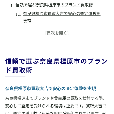
信頼で選ぶ奈良県橿原市のブランド買取術
奈良県橿原市買取大吉で安心の査定体験を
実現
橿原 買取ショップ選びの信頼ポイント解説
ブランド買取どこがいい奈良で迷わない方
法
専門性と誠実さが光る奈良県橿原市買取大
信頼で選ぶ奈良県橿原市のブラン
吉
ド買取術
地元密着で選ぶ橿原のブランド買取の魅力
買取大吉大和八木の信頼できる査定対応
奈良県橿原市買取大吉で安心の査定体験を実現
ブランド品を高く売るなら橿原市で
奈良県橿原市買取大吉の高価査定の秘訣を
奈良県橿原市でブランドや貴金属の買取を検討する際、
探る
安心して査定を受けられる環境は重要です。買取大吉で
ブランド箱買取エコリングとの比較ポイン
は、査定の透明性と迅速な対応が評価されています。例