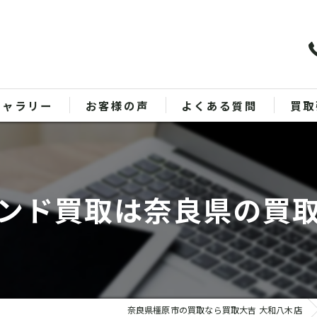
ギャラリー
お客様の声
よくある質問
買取
バッ
ブラ
ンド買取は奈良県の買
貴金
時計
金
奈良県橿原市の買取なら買取大吉 大和八木店