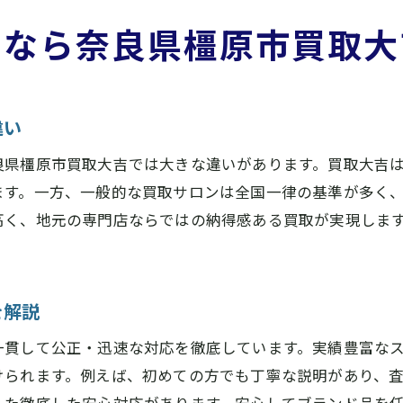
他店比較でわかる奈良県橿原市買取大吉の価値
すなら奈良県橿原市買取大
奈良県橿原市買取大吉はアクセスも便利
奈良県橿原市買取大吉で安心して売却できる理由
ブランド買取を奈良県橿原市で満足体験する方法
違い
奈良県橿原市買取大吉活用で失敗しないために
良県橿原市買取大吉では大きな違いがあります。買取大吉
奈良県橿原市買取大吉のスムーズな売却手順
ます。一方、一般的な買取サロンは全国一律の基準が多く
ブランド買取時の疑問は奈良県橿原市買取大吉で解
高く、地元の専門店ならではの納得感ある買取が実現しま
奈良県橿原市買取大吉の満足サポートを体験
奈良県橿原市買取大吉で高価買取を実現するコツ
奈良県橿原市買取大吉で安心して初めての売却
を解説
査定の透明性にこだわる奈良県橿原市買取大吉の魅力
一貫して公正・迅速な対応を徹底しています。実績豊富な
奈良県橿原市買取大吉は査定理由を丁寧に説明
けられます。例えば、初めての方でも丁寧な説明があり、
奈良県橿原市買取大吉で安心の透明査定を体験