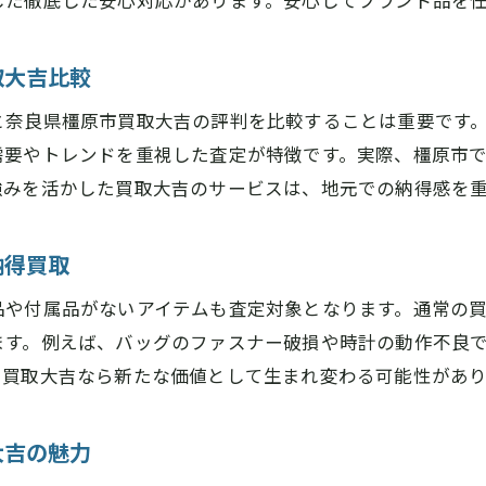
した徹底した安心対応があります。安心してブランド品を
奈良県橿原市買取大吉の査定プロセスを徹底解説
納得感のある奈良県橿原市買取大吉の査定ポイント
取大吉比較
奈良県橿原市買取大吉なら疑問もすぐ解消
と奈良県橿原市買取大吉の評判を比較することは重要です
奈良県橿原市買取大吉の信頼できる査定が人気
需要やトレンドを重視した査定が特徴です。実際、橿原市
強みを活かした買取大吉のサービスは、地元での納得感を
納得買取
品や付属品がないアイテムも査定対象となります。通常の
ます。例えば、バッグのファスナー破損や時計の動作不良
、買取大吉なら新たな価値として生まれ変わる可能性があり
大吉の魅力