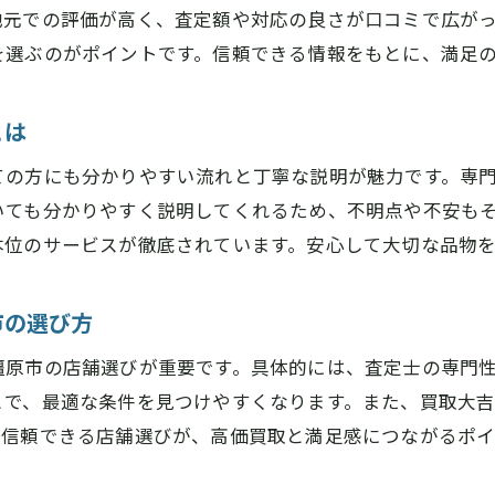
奈良県橿原市買取大吉の丁寧な査定が評判
元での評価が高く、査定額や対応の良さが口コミで広がっ
を選ぶのがポイントです。信頼できる情報をもとに、満足
他店との違いを知る奈良県橿原市買取大吉の特徴
奈良県橿原市で信頼されるブランド買取の魅力
とは
奈良県橿原市買取大吉が選ばれる理由と魅力
口コミ評価でわかる奈良県橿原市買取大吉の安心感
ての方にも分かりやすい流れと丁寧な説明が魅力です。専
奈良県橿原市のブランド買取と他地域の違い
いても分かりやすく説明してくれるため、不明点や不安も
本位のサービスが徹底されています。安心して大切な品物
奈良県橿原市買取大吉のリピーターが多い理由
ブランド買取の満足感を奈良県橿原市で体験
市の選び方
奈良県橿原市買取大吉の信頼できる査定体制
買取大吉奈良県橿原市が選ばれる理由を徹底解説
橿原市の店舗選びが重要です。具体的には、査定士の専門
とで、最適な条件を見つけやすくなります。また、買取大
奈良県橿原市買取大吉のスタッフ対応が評判
。信頼できる店舗選びが、高価買取と満足感につながるポイ
買取価格に納得できる奈良県橿原市買取大吉の強み
奈良県橿原市買取大吉利用者のリアルな声