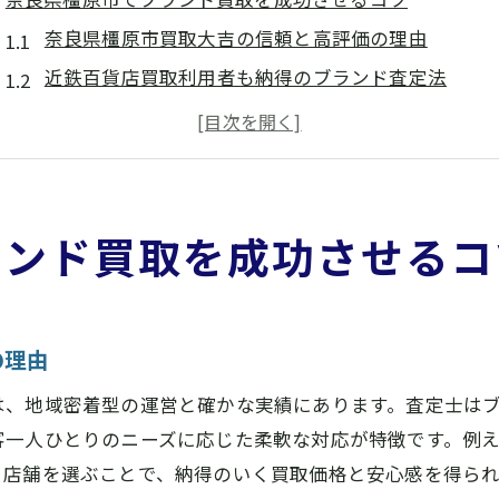
奈良県橿原市買取大吉の信頼と高評価の理由
近鉄百貨店買取利用者も納得のブランド査定法
評判重視なら奈良県橿原市買取大吉が安心
奈良県橿原市で高く売るなら口コミを活用
奈良県橿原市買取大吉の安心査定体験とは
ブランド買取で失敗しない奈良県橿原市の選び方
ランド買取を成功させるコ
ブランド品を手放すなら奈良県橿原市買取大吉が安心
買取サロンと奈良県橿原市買取大吉の違い
奈良県橿原市買取大吉の安心ポイントを解説
の理由
タイムレス買取評判と奈良県橿原市買取大吉比較
は、地域密着型の運営と確かな実績にあります。査定士は
奈良県橿原市買取大吉なら壊れた品も納得買取
客一人ひとりのニーズに応じた柔軟な対応が特徴です。例
ブランド買取に強い奈良県橿原市買取大吉の魅力
る店舗を選ぶことで、納得のいく買取価格と安心感を得ら