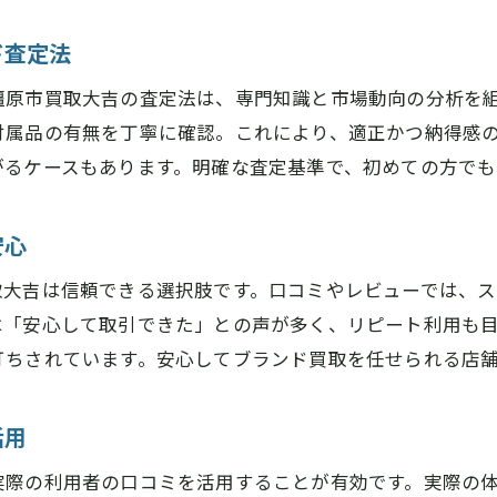
評判で選ぶ奈良県橿原市のおすすめ買取方法
高価買取を狙うなら知っておきたい奈良県橿原市のポイ
ド査定法
奈良県橿原市買取大吉の高価買取の秘密に迫る
橿原市買取大吉の査定法は、専門知識と市場動向の分析を
買取価格を上げる奈良県橿原市のコツとは
付属品の有無を丁寧に確認。これにより、適正かつ納得感
奈良県橿原市で相場チェックが重要な理由
がるケースもあります。明確な査定基準で、初めての方でも
金券ショップと奈良県橿原市買取大吉の違い
奈良県橿原市買取大吉の査定ポイントを確認
安心
ネットと比較した奈良県橿原市買取大吉の強み
取大吉は信頼できる選択肢です。口コミやレビューでは、
壊れたブランド品も奈良県橿原市買取大吉で納得査定
は「安心して取引できた」との声が多く、リピート利用も
壊れた品も奈良県橿原市買取大吉なら安心
打ちされています。安心してブランド買取を任せられる店
奈良県橿原市買取大吉で壊れたブランド品を売る方
活用
状態不問で安心の奈良県橿原市買取大吉査定
壊れた時計やアクセも奈良県橿原市買取大吉対応
実際の利用者の口コミを活用することが有効です。実際の