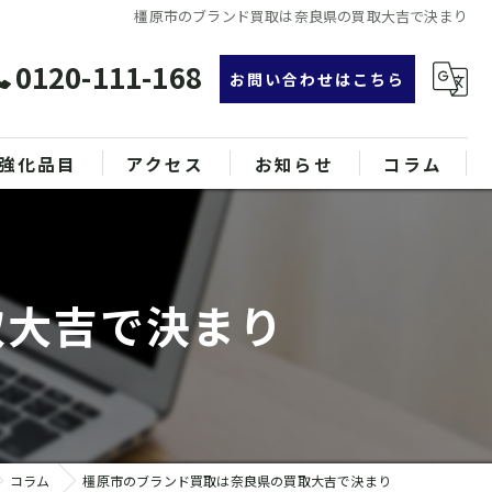
橿原市のブランド買取は奈良県の買取大吉で決まり
0120-111-168
お問い合わせはこちら
強化品目
アクセス
お知らせ
コラム
グ
漫画特集
ンド品
取大吉で決まり
属
コラム
橿原市のブランド買取は奈良県の買取大吉で決まり