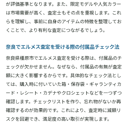
が評価基準となります。また、限定モデルや人気カラー
は市場需要が高く、査定士もその点を重視します。これ
らを理解し、事前に自身のアイテムの特徴を整理してお
くことで、より有利な査定につながるでしょう。
奈良でエルメス査定を受ける際の付属品チェック法
奈良県橿原市でエルメス査定を受ける際は、付属品のチ
ェックが欠かせません。なぜなら、付属品の有無が査定
額に大きく影響するからです。具体的なチェック法とし
ては、購入時に付いていた箱・保存袋・ギャランティカ
ード・レシート・カデナやクロシェットなどを一つずつ
確認します。チェックリストを作り、忘れ物がないか再
確認するのが効果的です。これにより、査定時に減額リ
スクを回避でき、満足度の高い取引が実現します。