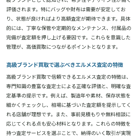
評価されます。特にバッグや財布は需要が安定してお
り、状態が良ければより高額査定が期待できます。具体
的には、丁寧な保管や定期的なメンテナンス、付属品の
完備が査定額を押し上げる要因です。これらを意識した
管理が、高価買取につながるポイントとなります。
高級ブランド買取で選ぶべきエルメス査定の特徴
高級ブランド買取で信頼できるエルメス査定の特徴は、
専門知識の豊富な査定士による正確な評価と、明確な査
定基準の提示です。例えば、製造年や素材、保存状態を
細かくチェックし、相場に基づいた査定額を提示してく
れる店舗が理想です。また、事前見積もりや無料相談に
応じてくれる点も安心材料となります。これらの特徴を
持つ査定サービスを選ぶことで、納得のいく取引が実現