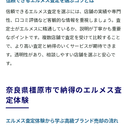
信頼できるエルメス査定を選ぶコツとは
信頼できるエルメス査定を選ぶには、店舗の実績や専門
性、口コミ評価など客観的な情報を重視しましょう。査
定士がエルメスに精通しているか、説明が丁寧かも重要
なポイントです。複数店舗で査定を受けて比較すること
で、より高い査定と納得のいくサービスが期待できま
す。透明性があり、相談しやすい店舗を選ぶと安心で
す。
奈良県橿原市で納得のエルメス査
定体験
エルメス査定体験から学ぶ高級ブランド売却の流れ