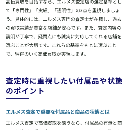
高価買取を目指すなら、エルメス査定店の選定基準とし
て「専門性」「実績」「透明性」の3点を重視しましょ
う。具体的には、エルメス専門の査定士が在籍し、過去
の買取実績が豊富な店舗が安心です。また、査定内容の
説明が丁寧で、疑問点にも誠実に対応してくれる店舗を
選ぶことが大切です。これらの基準をもとに選ぶこと
で、納得のいく高価買取が実現します。
査定時に重視したい付属品や状態
のポイント
エルメス査定で重要な付属品と商品の状態とは
エルメス査定で高価買取を狙うなら、付属品の有無と商