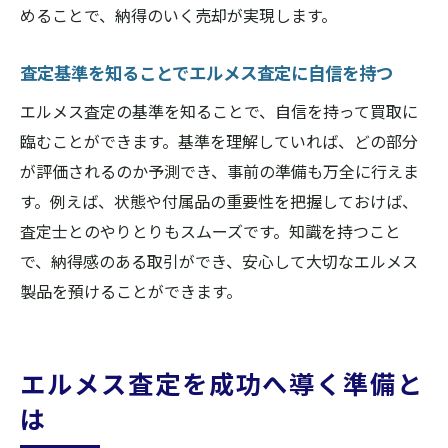
めることで、納得のいく売却が実現します。
査定基準を知ることでエルメス査定に自信を持つ
エルメス査定の基準を知ることで、自信を持って買取に
臨むことができます。基準を理解していれば、どの部分
が評価されるのか予測でき、事前の準備も万全に行えま
す。例えば、状態や付属品の重要性を把握しておけば、
査定士とのやりとりもスムーズです。知識を持つこと
で、納得感のある取引ができ、安心して大切なエルメス
製品を預けることができます。
エルメス査定を成功へ導く準備と
は