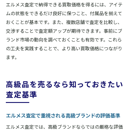
エルメス査定で納得できる買取価格を得るには、アイテ
ムの状態をできるだけ良好に保つこと、付属品を揃えて
おくことが基本です。また、複数店舗で査定を比較し、
交渉することで査定額アップが期待できます。事前にブ
ランド市場の動向を調べておくことも有効です。これら
の工夫を実践することで、より高い買取価格につながり
ます。
高級品を売るなら知っておきたい
査定基準
エルメス査定で重視される高級ブランドの評価基準
エルメス査定では、高級ブランドならではの厳格な評価