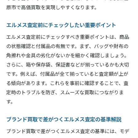
原市で高価買取を実現しやすくなります。
エルメス査定前にチェックしたい重要ポイント
エルメス査定前にチェックすべき重要ポイントは、商品
の状態確認と付属品の有無です。まず、バッグや財布の
角擦れや金具の劣化がないかを細かく確認しましょう。
さらに、箱や保存袋、保証書などが揃っているかも大切
です。例えば、付属品が全て揃っていると査定額が上が
る傾向があります。これらを事前に確認することで、査
定時のトラブルを防ぎ、スムーズな買取につながりま
す。
ブランド買取で差がつくエルメス査定の基準解説
ブランド買取で差がつくエルメス査定の基準には、モデ