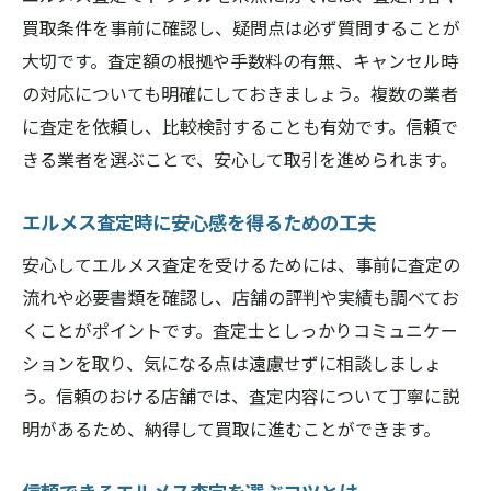
買取条件を事前に確認し、疑問点は必ず質問することが
大切です。査定額の根拠や手数料の有無、キャンセル時
の対応についても明確にしておきましょう。複数の業者
に査定を依頼し、比較検討することも有効です。信頼で
きる業者を選ぶことで、安心して取引を進められます。
エルメス査定時に安心感を得るための工夫
安心してエルメス査定を受けるためには、事前に査定の
流れや必要書類を確認し、店舗の評判や実績も調べてお
くことがポイントです。査定士としっかりコミュニケー
ションを取り、気になる点は遠慮せずに相談しましょ
う。信頼のおける店舗では、査定内容について丁寧に説
明があるため、納得して買取に進むことができます。