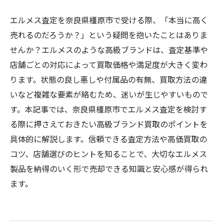
エルメス査定を奈良県橿原市で受ける際、「本当に高く
売れるのだろうか？」という疑問を抱いたことはありま
せんか？エルメスのような高級ブランドは、査定基準や
店舗ごとの対応によって買取価格や満足度が大きく変わ
ります。状態の良し悪しや付属品の有無、買取方法の違
いなど複雑な要素が絡むため、迷いが生じやすいもので
す。本記事では、奈良県橿原市でエルメス査定を検討す
る際に押さえておきたい高級ブランド買取のポイントを
具体的に解説します。信頼できる査定方法や高価買取の
コツ、店舗選びのヒントを知ることで、大切なエルメス
製品を納得のいく形で売却できる知識と安心感が得られ
ます。