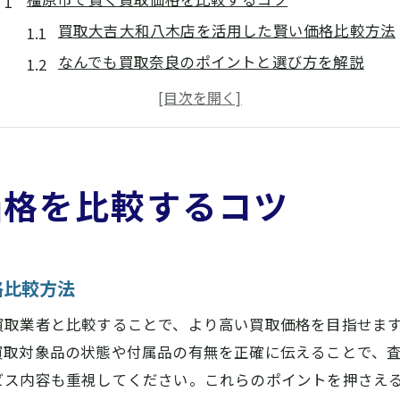
買取大吉大和八木店を活用した賢い価格比較方法
なんでも買取奈良のポイントと選び方を解説
橿原のリサイクルショップ比較時の注目点
奈良の高い買取を実現する情報収集術
大型リサイクルショップ奈良の活用テクニック
買取大吉大和八木店で安心の比較体験を
価格を比較するコツ
高価買取を実現する奈良のポイントとは
買取大吉大和八木店で高価買取を目指す秘訣
奈良の買取が高い店舗選びのコツを伝授
格比較方法
家電や大型品の高価査定ポイントを解説
買取業者と比較することで、より高い買取価格を目指せま
リサイクルショップ橿原の高価買取傾向とは
買取対象品の状態や付属品の有無を正確に伝えることで、
奈良出張買取おすすめ活用法と相場感
ビス内容も重視してください。これらのポイントを押さえ