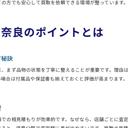
ての方でも安心して買取を依頼できる環境が整っています
買取価格比較で重視すべきチェックポイント
家電や大型品対応の業者選びの注意点
奈良出張買取おすすめ業者の特徴まとめ
る奈良のポイントとは
買取大吉大和八木店で安心査定を体験
買取大吉大和八木店の安心査定サービスとは
奈良の高価買取を実現する査定の流れを解説
す秘訣
家電や大型品査定時のポイントを知ろう
は、まず品物の状態を丁寧に整えることが重要です。理由
リサイクルショップ橿原の査定体験レビュー
の場合は付属品や保証書も揃えておくと評価が高まります
奈良出張買取活用で安心売却体験を
買取価格比較で納得の理由を見つける方法
納得の高価買取に導く比較方法まとめ
授
買取大吉大和八木店で納得の買取比較を実現
舗での相見積もりが効果的です。なぜなら、店舗ごとに査
奈良のなんでも買取で高値を引き出す工夫