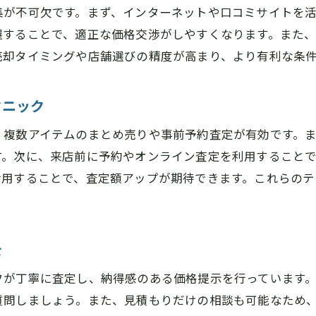
自宅で完結する買取サービスの安心ポイント
集が不可欠です。まず、インターネットや口コミサイトを
握することで、適正な価格交渉がしやすくなります。また
奈良で人気の出張買取を比較検討するコツ
売却タイミングや店舗選びの精度が高まり、より有利な条
家電や大型品の買取条件を整理しよう
買取大吉大和八木店が扱う家電買取条件を解説
クニック
奈良で大型家電を高く売るためのポイント
リサイクルショップ奈良家電買取の流れとは
、複数アイテムのまとめ売りや事前予約査定が有効です。
す。次に、来店前に予約やオンライン査定を利用すること
家電買取時に必要な準備と注意点まとめ
活用することで、査定額アップが期待できます。これらの
奈良リサイクルショップ大型品査定のコツ
出張買取奈良家電サービスの活用事例
失敗しない買取業者選びの基準とは何か
を
買取大吉大和八木店を選ぶ際の安心ポイント
フが丁寧に査定し、納得感のある価格提示を行っています
奈良の信頼できる買取業者選び方ガイド
質問しましょう。また、見積もりだけの相談も可能なため
口コミで評判の良い奈良の買取店を見極める