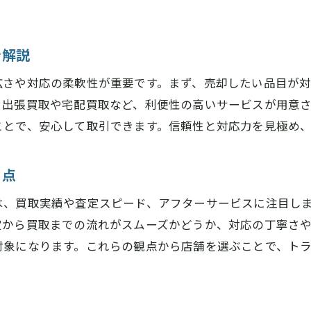
口コミで分かる安心の高価買取ショップ選び
リサイクルショップ利用時の注意点解説
を解説
買取大吉大和八木店での注意点と安心利用法
リサイクルショップ奈良の選び方と落とし穴
広さや対応の柔軟性が重要です。まず、売却したい品目が
家電や大型品の査定時に注意すべきポイント
、出張買取や宅配買取など、利便性の高いサービスが用意
ことで、安心して取引できます。信頼性と対応力を見極め
出張買取奈良おすすめ利用時の確認事項
持ち込みと出張の違いと賢い利用法
目点
奈良リサイクルショップの買取基準とは
出張買取を奈良で活用するメリット紹介
は、買取実績や査定スピード、アフターサービスに注目し
買取大吉大和八木店の出張買取を活かす方法
定から買取までの流れがスムーズかどうか、対応の丁寧さ
対象になります。これらの観点から店舗を選ぶことで、ト
奈良リサイクルショップの出張買取利点とは
家電や大型品に強い出張買取サービスの選び方
出張買取奈良おすすめショップの特徴を紹介