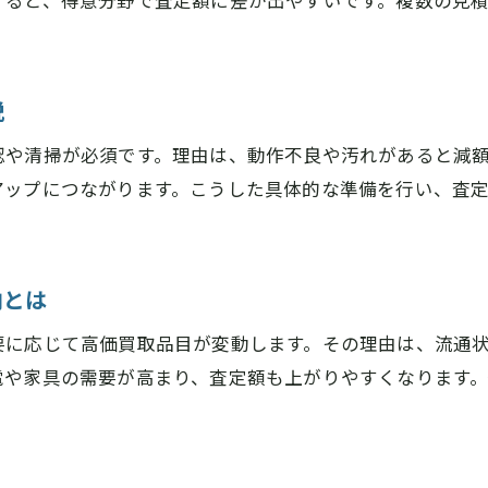
すると、得意分野で査定額に差が出やすいです。複数の見
家電や大型品を高価買取へ導く比較ポイント
リサイクルショップ奈良活用のコツを総括
出張買取奈良おすすめ活用法の最終チェック
説
安心と満足を得るための比較方法のまとめ
認や清掃が必須です。理由は、動作不良や汚れがあると減
アップにつながります。こうした具体的な準備を行い、査
向とは
要に応じて高価買取品目が変動します。その理由は、流通
電や家具の需要が高まり、査定額も上がりやすくなります