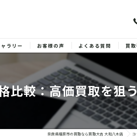
ギャラリー
お客様の声
よくある質問
買取
バッ
ブラ
格比較：高価買取を狙
貴金
時計
金
奈良県橿原市の買取なら買取大吉 大和八木店
コ