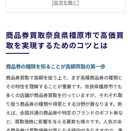
市場価格を把握して買取価格を見極める
セール時期を狙って売却するメリット
複数の店舗で査定を受けて比較する方法
商品券買取奈良県橿原市で高価買
交渉術を駆使して買取価格を引き上げる
取を実現するためのコツとは
口コミや評判を活用して信頼性を確認
商品券買取即日対応の重要性橿原市での選択基
商品券の種類を知ることが高額買取の第一歩
準
時間を節約する即日買取の魅力
商品券買取で高額を狙う上で、まず各種商品券の種類と
即日対応店舗を見つけるためのチェックポ
その特性を理解することが重要です。奈良県橿原市でも
イント
多くの店舗が商品券買取を行っていますが、それぞれ取
り扱う商品券の種類や得意とする分野が異なります。例
買取スピードが決め手となる理由
えば、全国共通の商品券や特定のブランドのギフト券な
即日の対応力で選ぶべき店舗の特徴
ど、買取価格に影響を与える要素も様々です。人気のあ
確認すべき即日買取の条件と手続き
る商品券は買取価格が高くなる傾向がありますので、事