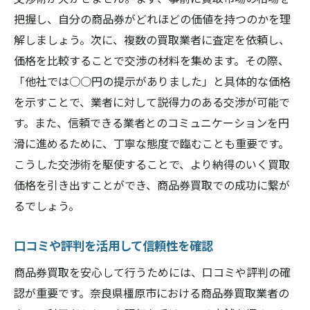
把握し、自分の商品券がどれほどの価値を持つのかを理
市場動向を反映した買取価格を狙う
解しましょう。次に、複数の買取業者に査定を依頼し、
買取価格を最大化するための店舗選び
価格を比較することで交渉の材料を集めます。その際、
価格比較と条件交渉で得られるメリット
「他社では○○円の提示がありました」と具体的な価格
信頼性の高い商品券買取店舗を奈良県橿原市で
を示すことで、業者に対して説得力のある交渉が可能で
選ぶ理由
す。また、信頼できる業者とのコミュニケーションを円
信頼できる店舗の選択が必要な理由
滑に進めるために、丁寧な態度で臨むことも重要です。
長期間運営されている店舗のメリット
こうした交渉術を駆使することで、より納得のいく買取
透明性が確保された買取プロセス
価格を引き出すことができ、商品券買取での成功に繋が
るでしょう。
リピーターが多い店舗の特徴
過去の実績が信頼感をもたらす
口コミや評判を活用して信頼性を確認
サービスの質が高い店舗を見分ける方法
商品券買取を安心して行うためには、口コミや評判の確
認が重要です。奈良県橿原市における商品券買取業者の