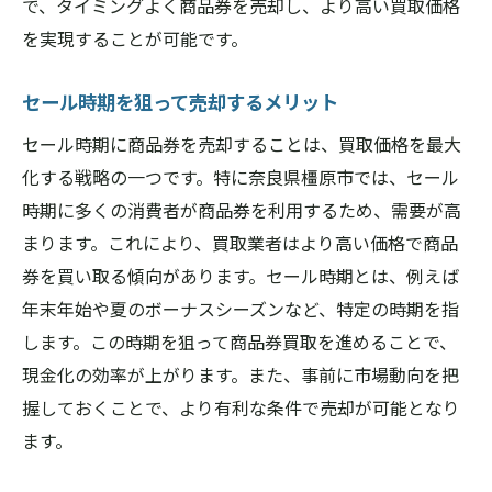
で、タイミングよく商品券を売却し、より高い買取価格
キャンペーンや特典を活用する方法
を実現することが可能です。
公式サイトで買取情報を事前チェック
セール時期を狙って売却するメリット
注意すべき不当表示や悪質業者の手口
比較後に選ぶ最適な買取店舗の選び方
セール時期に商品券を売却することは、買取価格を最大
化する戦略の一つです。特に奈良県橿原市では、セール
評判の良い商品券買取店舗を奈良県橿原市で選
時期に多くの消費者が商品券を利用するため、需要が高
ぶ秘訣
まります。これにより、買取業者はより高い価格で商品
口コミサイトを活用して評判を調査
券を買い取る傾向があります。セール時期とは、例えば
地元での信頼度が高い店舗の特徴
年末年始や夏のボーナスシーズンなど、特定の時期を指
長年の経験がある店舗を選ぶ理由
します。この時期を狙って商品券買取を進めることで、
顧客満足度が高い店舗の見つけ方
現金化の効率が上がります。また、事前に市場動向を把
プロフェッショナルな査定を受けるために
握しておくことで、より有利な条件で売却が可能となり
評判の良い店舗が提供する独自サービス
ます。
商品券買取奈良県橿原市での現金化の最重要ポ