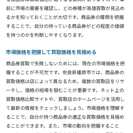
即日買取の際に注意すべき落とし穴
前に市場の需要を確認し、どの券種が高価買取が見込め
奈良県橿原市で信頼できる商品券買取店舗を見
るかを知っておくことが大切です。商品券の種類を把握
つける方法
することで、自分の持っている商品券がどの程度の価値
信頼性の高い店舗を見極める基準
を持つのかを判断しやすくなります。
過去の顧客レビューを活用する方法
市場価格を把握して買取価格を見極める
店頭での接客対応を重要視する理由
買取実績が信頼の証となる理由
商品券買取で失敗しないためには、現在の市場価格を把
握することが不可欠です。奈良県橿原市では、商品券の
安全な取引を保証する店舗選びの要点
買取価格は店によって異なるため、複数の買取店をリサ
店舗の所在地やアクセス情報を確認する
ーチし、価格の相場を掴むことが重要です。ネット上の
商品券買取奈良県橿原市での比較ポイントと注
買取価格比較サイトや、買取店のホームページを活用し
意点
て最新の情報をチェックしましょう。市場価格を理解す
手数料の有無を確認して実質買取価格を把
ることで、自分が持つ商品券の適正な買取価格を見極め
握
ることができます。また、市場の動向を把握すること
異なる商品券の買取例を比較する