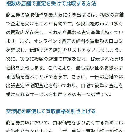
複数の店舗で査定を受けて比較する方法
イント
現金化までの手順を把握する
商品券の買取価格を最大限に引き出すには、複数の店舗
で査定を受けることが有効です。奈良県橿原市には多く
手続きの簡略化で迅速な現金化を実現
の買取店が存在し、それぞれ異なる査定基準を持ってい
買取金額の支払い方法を確認する
ます。まず、オンラインで各店の評判や買取額の口コミ
即現金化のメリットを最大限に活用
を確認し、信頼できる店舗をリストアップしましょう。
安心して現金化するためのセキュリティ対
次に、実際に複数の店舗で査定を受け、提示された買取
策
価格を比較します。これにより、最も高い価格を提示す
満足のいく現金化をするための最終チェッ
る店舗を選ぶことができます。さらに、一部の店舗では
ク
出張査定や宅配査定を行っており、自宅で簡単に査定を
奈良県橿原市で商品券買取価格を最大化するた
受けられるサービスを利用するのも一つの手です。
めのステップ
交渉術を駆使して買取価格を引き上げる
買取価格を引き上げるための交渉術
時期やタイミングを見極める
商品券買取において、買取価格をより高くするためには
高価買取が期待できる商品券の種類
交渉術が欠かせません。まず、事前に買取市場の相場を