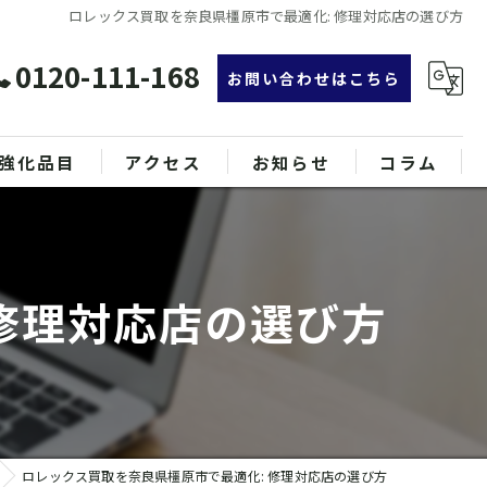
ロレックス買取を奈良県橿原市で最適化: 修理対応店の選び方
0120-111-168
お問い合わせはこちら
強化品目
アクセス
お知らせ
コラム
グ
漫画特集
ンド品
修理対応店の選び方
属
ロレックス買取を奈良県橿原市で最適化: 修理対応店の選び方