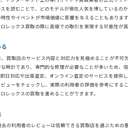
訪問前に確認すべき修理対応店の情報
ースを読むことで、どのモデルが現在人気を博しているの
ロレックスの価値を最大化するための店舗選びの秘訣
の特性やイベントが市場価値に影響を与えることもありま
店舗選びで重視すべきポイント
、ロレックス買取の際に高値での取引を実現する可能性が高
高額買取を実現するための交渉術
信頼できるプロフェッショナルの見分け方
める
特別な取引条件を引き出す方法
は、買取店のサービス内容と対応力を見極めることが不可
ブランド専門店での買取の利点
密な時計であり、専門的な修理が必要なことが多いため、
ロレックスの価値を理解した店舗の選び方
。即日対応や出張査定、オンライン査定のサービスを提供
レビューをチェックし、実際の利用者の評価を参考にする
高額買取実現の鍵橿原市での修理対応店の役割
てロレックスの買取を進めることができます。
修理対応店と買取店の連携効果
高額買取に繋がる修理のポイント
法
プロの目で見たロレックスの価値
修理履歴がもたらす査定への影響
過去の利用者のレビューは信頼できる買取店を選ぶための