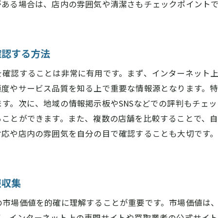
がある場合は、店内の雰囲気や清潔さもチェックポイント
ロレックス買取価格を高めるための査定前準備
買取価格向上のためのロレックスの手入れ方法
オリジナルの付属品と書類の重要性
確認する方法
査定前に確認すべきロレックスの状態
を確認することは非常に有用です。まず、インターネット
ロレックスの洗浄と外観の整備方法
頼度やサービス品質を知る上で重要な情報源となります。
市場の動向を把握したタイミングの見極め
す。次に、地域の情報掲示板やSNSなどでの評判もチェ
複数の買取店で比較するメリット
ることができます。また、複数の店舗を比較することで、
橿原市でのロレックス買取信頼性の高い修理対応店の選び
対応や店内の雰囲気を自分の目で確認することも大切です
修理対応店の技術力を評価する方法
アフターケアが充実した店舗を選ぶ理由
橿原市で信頼される修理対応店の特徴
報収集
口コミで評判の良い修理対応店の探し方
の市場価値を的確に理解することが重要です。市場価値は
修理対応の実績と経験が豊富な店舗
ず、インターネット上の専門サイトや買取業者の公式サイ