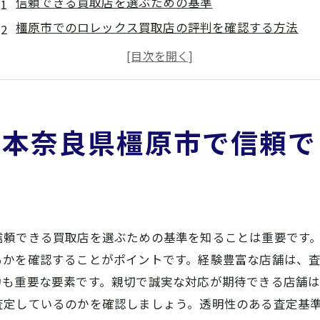
信頼できる買取店を選ぶための基準
橿原市でのロレックス買取店の評判を確認する方法
ロレックスの市場価値を知るための情報収集
買取店のサービス内容と対応力を見極める
過去の利用者のレビューを活用する方法
橿原市周辺で人気のロレックス買取店一覧
基本奈良県橿原市で信頼で
修理対応は重要ロレックス買取を成功させるためのポイン
修理履歴のあるロレックスの価値
信頼できる修理対応店の特徴
修理とメンテナンスが買取価格に与える影響
信頼できる買取店を選ぶための基準を知ることは重要です
高品質な修理対応をしてくれる店の見分け方
るかを確認することがポイントです。経験豊富な店舗は、
買取前に必要な基本的な修理対応
力も重要な要素です。親切で誠実な対応が期待できる店舗
修理対応店と買取店の連携の重要性
査定しているのかを確認しましょう。透明性のある査定基