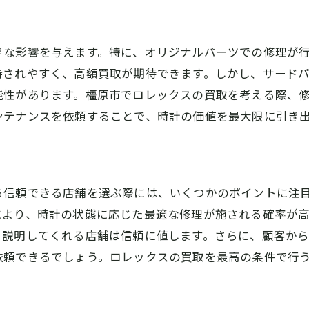
成功する買取のための事前準備
橿原市での成功事例に学ぶ買取ノウハウ
きな影響を与えます。特に、オリジナルパーツでの修理が
修理対応の違いが生む結果の差
持されやすく、高額買取が期待できます。しかし、サード
能性があります。橿原市でロレックスの買取を考える際、
ンテナンスを依頼することで、時計の価値を最大限に引き
る信頼できる店舗を選ぶ際には、いくつかのポイントに注
により、時計の状態に応じた最適な修理が施される確率が
く説明してくれる店舗は信頼に値します。さらに、顧客か
依頼できるでしょう。ロレックスの買取を最高の条件で行