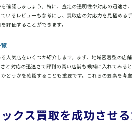
かを確認しましょう。特に、査定の透明性や対応の迅速さ
買取店が行う修理対応の実際
ているレビューも参考にし、買取店の対応力を見極める手
橿原市での高額買取事例の紹介
店を評価することができます。
査定を有利に進めるためのロレックス買取のプロセス
初めての査定で知っておくべきこと
一覧
査定時に注意が必要なポイント
いる人気店をいくつか紹介します。まず、地域密着型の店
ロレックス買取の流れを把握する
確さと対応の迅速さで評判の高い店舗も候補に入れてみる
交渉を有利に進めるためのテクニック
るかどうかを確認することも重要です。これらの要素を考
査定の際に役立つ準備リスト
買取契約の際に確認すべき事項
奈良県橿原市でのロレックス買取成功への道修理対応の重
レックス買取を成功させる
修理対応が買取結果を左右する理由
修理対応店選びが買取に与える影響
修理とメンテナンスによる価値向上策