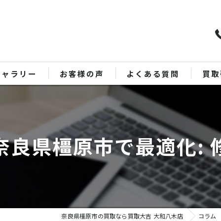
ギャラリー
お客様の声
よくある質問
買取
バッ
ブラ
奈良県橿原市で最適化: 
貴金
時計
金
奈良県橿原市の買取なら買取大吉 大和八木店
コラム