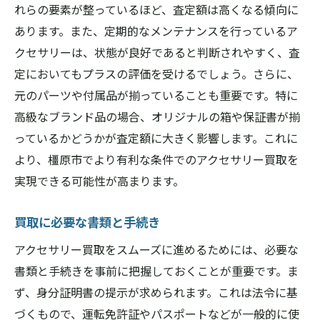
れらの要素が整っているほど、査定額は高くなる傾向に
評判の良い業者を見つけるポイント
あります。また、定期的なメンテナンスを行っているア
実績による業者の信頼性評価
クセサリーは、状態が良好であると判断されやすく、査
地域密着の業者のメリット
定においてもプラスの評価を受けるでしょう。さらに、
長年の経験を持つ業者を選ぶ理由
元のパーツや付属品が揃っていることも重要です。特に
実績から見る業者の買取スタイル
高級なブランド品の場合、オリジナルの箱や保証書が揃
橿原市でアクセサリー買取を有利に進めるため
っているかどうかが査定額に大きく影響します。これに
の市場調査法
より、橿原市でより有利な条件でのアクセサリー買取を
実現できる可能性が高まります。
最新の市場トレンドを知る方法
過去の市場データを活用する
買取に必要な書類と手続き
競合分析で得られる情報
アクセサリー買取をスムーズに進めるためには、必要な
市場調査の結果を買取戦略に生かす
書類と手続きを事前に把握しておくことが重要です。ま
市場の変動を見越した計画
ず、身分証明書の提示が求められます。これは法令に基
地域特性を考慮した市場調査
づくもので、運転免許証やパスポートなどが一般的に使