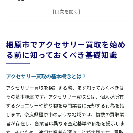
橿原市の市場動向を把握する
買取前に確認すべきアクセサリーの状態
買取に必要な書類と手続き
オンライン評価と店舗評価の違い
橿原市でアクセサリー買取を始め
アクセサリーの価値を決定する要因
る前に知っておくべき基礎知識
信頼できるアクセサリー買取業者を橿原市で見
つける方法
アクセサリー買取の基本概念とは？
橿原市内の買取業者の評判を確認する
口コミやレビューを活用する方法
アクセサリー買取を検討する際、まず知っておくべきは
その基本概念です。アクセサリー買取とは、個人が所有
買取業者の認可と資格の確認
するジュエリーや飾り物を専門業者に売却する行為を指
訪問前に確認したい業者の情報
します。奈良県橿原市のような地域では、複数の買取業
高価買取を行う業者の特徴
者が存在し、各業者は異なる査定基準や価格を提示しま
リピーターが多い業者を選ぶ理由
す。そのため、適切な業者を選ぶことが大切です。買取