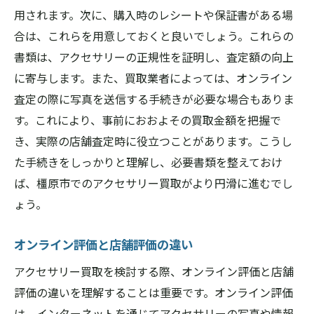
大切なアクセサリーを橿原市で手放す際の心構
用されます。次に、購入時のレシートや保証書がある場
え
合は、これらを用意しておくと良いでしょう。これらの
手放す前に考えたい感情面の整理
書類は、アクセサリーの正規性を証明し、査定額の向上
アクセサリーの思い出を大切にする方法
に寄与します。また、買取業者によっては、オンライン
査定の際に写真を送信する手続きが必要な場合もありま
手放す際に得られる新たな価値観
す。これにより、事前におおよその買取金額を把握で
感情的な側面を考慮した売却の仕方
き、実際の店舗査定時に役立つことがあります。こうし
手放した後のライフスタイルの変化
た手続きをしっかりと理解し、必要書類を整えておけ
大切なものを手放すときの心の準備
ば、橿原市でのアクセサリー買取がより円滑に進むでし
ょう。
オンライン評価と店舗評価の違い
アクセサリー買取を検討する際、オンライン評価と店舗
評価の違いを理解することは重要です。オンライン評価
は、インターネットを通じてアクセサリーの写真や情報