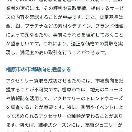
アクセサリー買取の成功例から学ぶ橿原市での
業者の選択には、その評判や買取実績、提供するサービ
賢い選び方
スの内容を確認することが重要です。また、査定基準は
実際の成功事例から学ぶポイント
金、銀、プラチナなどの素材やデザイン、ブランド価値
交渉で成功するための秘訣
によって異なるため、事前にそれらを理解しておくこと
が望ましいです。これにより、適正な価格での買取を実
高評価を得ている業者の共通点
現し、満足度の高い取引を行うことができます。
失敗を避けるための教訓
顧客満足度の高い取引事例
橿原市の市場動向を把握する
買取後の満足度を高める方法
アクセサリー買取を成功させるためには、市場動向を把
高価買取を実現するための橿原市での交渉ポイ
握することが不可欠です。橿原市では、地元のニュース
ント
や情報誌を活用して、アクセサリーのトレンドやニーズ
買取価格アップの交渉術
を調査することが重要です。特に、季節やイベントによ
業者が重視するポイントを理解する
って求められるアクセサリーの種類が変わることがあり
交渉時に避けたい言動
ます。例えば、結婚式シーズンには、高級ジュエリーが