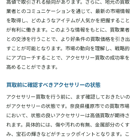
価格交渉を成功させるタイミング
高値で取引される傾向があります。さらに、地元の買取
業者とのコミュニケーションを通じて、最新の市場情報
プロの交渉術を学ぶ
を取得し、どのようなアイテムが人気かを把握すること
相場を押さえて交渉を有利に進める
が有利に働きます。このような情報をもとに、買取業者
アクセサリー買取で失敗しないための橿原市で
との交渉を行うことで、より好条件の買取価格を引き出
のチェックリスト
すことが可能となります。市場の動向を理解し、戦略的
買取前に確認すべき重要事項
にアプローチすることで、アクセサリー買取の成功率を
買取業者を選ぶ際の注意点
高めることができます。
偽物を見抜くポイント
契約内容をしっかりとチェック
買取前に確認すべきアクセサリーの状態
事前査定の活用法
アクセサリー買取を行う前に、まず確認しておきたいの
買取のリスクとその対策
がアクセサリーの状態です。奈良県橿原市での買取市場
において、状態の良いアクセサリーは高価買取が期待さ
評判と実績から選ぶ橿原市のアクセサリー買取
れます。具体的には、傷や汚れの有無、金属部分のくす
業者
み、宝石の輝きなどがチェックポイントとなります。こ
実績豊富な業者の見極め方