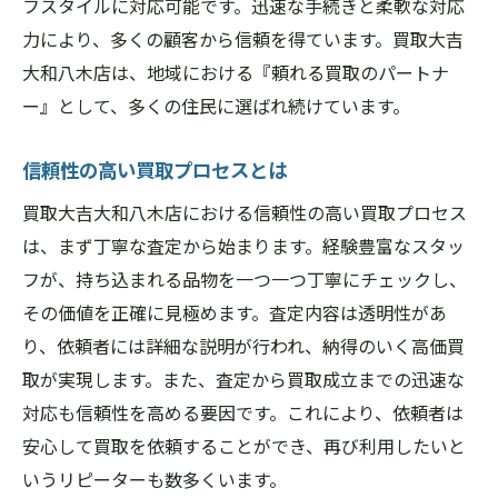
親切対応を実現するスタッフ教育
フスタイルに対応可能です。迅速な手続きと柔軟な対応
力により、多くの顧客から信頼を得ています。買取大吉
手続きの迅速化を支える体制
大和八木店は、地域における『頼れる買取のパートナ
顧客の要望に応える柔軟な対応方法
ー』として、多くの住民に選ばれ続けています。
経験豊富なスタッフが丁寧に査定買取大吉大和
八木店の特徴
信頼性の高い買取プロセスとは
スタッフの経験がもたらす安心感
買取大吉大和八木店における信頼性の高い買取プロセス
丁寧な査定プロセスの詳細
は、まず丁寧な査定から始まります。経験豊富なスタッ
顧客視点での査定対応の重要性
フが、持ち込まれる品物を一つ一つ丁寧にチェックし、
査定におけるスタッフの専門性
その価値を正確に見極めます。査定内容は透明性があ
経験豊富なスタッフによる価値判断
り、依頼者には詳細な説明が行われ、納得のいく高価買
スタッフ教育がもたらすサービス向上
取が実現します。また、査定から買取成立までの迅速な
対応も信頼性を高める要因です。これにより、依頼者は
奈良県橿原市での買取経験買取大吉大和八木店
安心して買取を依頼することができ、再び利用したいと
の評判
いうリピーターも数多くいます。
地域での豊富な買取実績