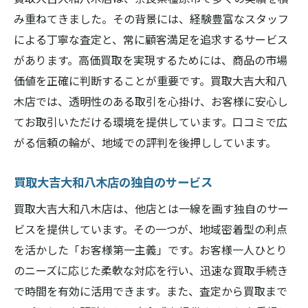
地域住民からの厚い信頼買取大吉大和八木店の
み重ねてきました。その背景には、経験豊富なスタッフ
人気の秘密
による丁寧な査定と、常に顧客満足を追求するサービス
地元住民からの厚い信頼の理由
があります。高価買取を実現するためには、商品の市場
長年築き上げた信頼関係
価値を正確に判断することが重要です。買取大吉大和八
地域密着型サービスの影響
木店では、透明性のある取引を心掛け、お客様に安心し
てお取引いただける環境を提供しています。口コミで広
住民の期待に応える買取活動
がる信頼の輪が、地域での評判を後押ししています。
信頼を生むコミュニケーション
地域の声を反映するサービス改善
買取大吉大和八木店の独自のサービス
買取大吉大和八木店は、他店とは一線を画す独自のサー
ビスを提供しています。その一つが、地域密着型の利点
を活かした「お客様第一主義」です。お客様一人ひとり
のニーズに応じた柔軟な対応を行い、迅速な買取手続き
で時間を有効に活用できます。また、査定から買取まで