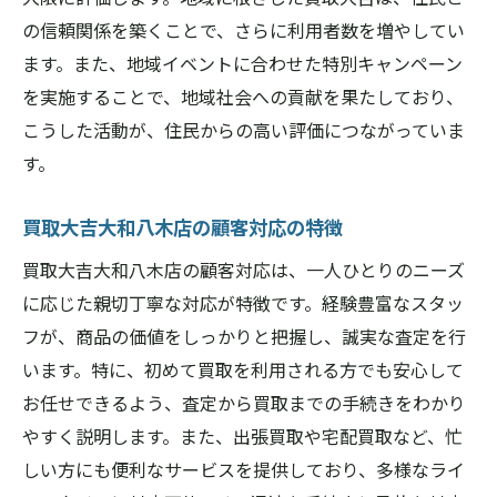
地域密着型サービス買取大吉大和八木店が信頼
の信頼関係を築くことで、さらに利用者数を増やしてい
される理由
ます。また、地域イベントに合わせた特別キャンペーン
地域社会への貢献と買取サービス
を実施することで、地域社会への貢献を果たしており、
地域密着型だからこその強みとは
こうした活動が、住民からの高い評価につながっていま
す。
地元住民との信頼関係の構築方法
地域限定の特別なサービス内容
買取大吉大和八木店の顧客対応の特徴
地域イベントとの連携と買取活動
買取大吉大和八木店の顧客対応は、一人ひとりのニーズ
地域密着型サービスがもたらす安心感
に応じた親切丁寧な対応が特徴です。経験豊富なスタッ
迅速な手続きと親切な対応買取大吉大和八木店
フが、商品の価値をしっかりと把握し、誠実な査定を行
の強み
います。特に、初めて買取を利用される方でも安心して
スムーズな買取プロセスの流れ
お任せできるよう、査定から買取までの手続きをわかり
顧客に寄り添う親切な対応の実際
やすく説明します。また、出張買取や宅配買取など、忙
迅速な手続きがもたらす顧客満足
しい方にも便利なサービスを提供しており、多様なライ