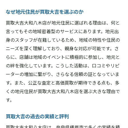
橿原市での高評価を得た理由
なぜ地元住民が買取大吉を選ぶのか
買取経験が導く安心サービス
買取大吉大和八木店が地元住民に選ばれる理由は、何と
奈良県での買取活動の歴史
言ってもその地域密着型のサービスにあります。地元出
地域住民からのフィードバック
身のスタッフが在籍しているため、地域の特性や住民の
評判を築くための取り組み
ニーズを深く理解しており、親身な対応が可能です。さ
透明性と公正な評価買取大吉大和八木店が選ば
らに、店舗は地域のイベントに積極的に参加し、地元と
れる理由
の絆を強化しています。こうした活動は、口コミやリピ
公正な評価を支える透明なプロセス
ーターの増加に繋がり、さらなる信頼の証となっていま
す。また、公正な査定と高価買取が期待できる点も、多
顧客へのわかりやすい情報提供
くの地元住民が買取大吉大和八木店を選ぶ大きな理由で
透明性が生む顧客の信頼感
す。
公正な評価基準の設定方法
取引の透明性を保障するシステム
買取大吉の過去の実績と評判
信頼に応える誠実な対応
買取大吉大和八木店は、奈良県橿原市で多くの実績を積