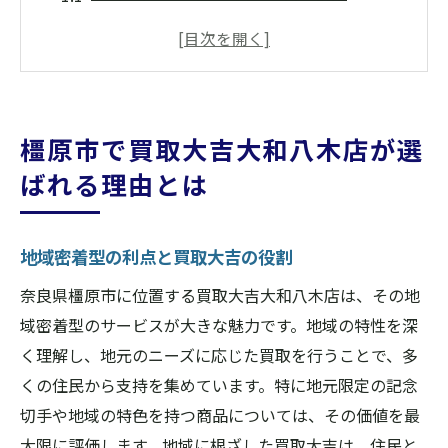
買取大吉大和八木店の顧客対応の特徴
信頼性の高い買取プロセスとは
なぜ地元住民が買取大吉を選ぶのか
買取大吉の過去の実績と評判
橿原市で買取大吉大和八木店が選
買取大吉大和八木店の独自のサービス
ばれる理由とは
高価買取の秘密買取大吉大和八木店の魅力に迫
る
地域密着型の利点と買取大吉の役割
高価買取を実現する査定方法
専門スタッフによる市場分析
奈良県橿原市に位置する買取大吉大和八木店は、その地
域密着型のサービスが大きな魅力です。地域の特性を深
顧客満足度を高めるための取り組み
く理解し、地元のニーズに応じた買取を行うことで、多
買取大吉の競争力ある価格設定
くの住民から支持を集めています。特に地元限定の記念
他店との違いを生む買取大吉の工夫
切手や地域の特色を持つ商品については、その価値を最
高価買取を支える技術と経験
大限に評価します。地域に根ざした買取大吉は、住民と