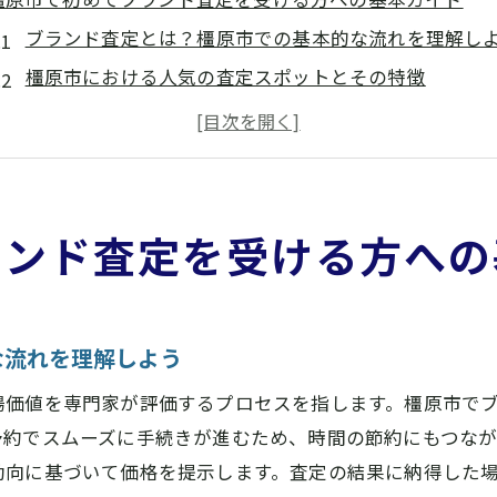
ブランド査定とは？橿原市での基本的な流れを理解し
橿原市における人気の査定スポットとその特徴
初めてのブランド査定で気をつけるべきポイント
橿原市でのブランド査定における一般的な価格帯
橿原市でのブランド査定に備えるための準備方法
安心してブランド査定を受けるための疑問解決ガイド
ランド査定を受ける方への
高額査定を狙うためのブランド査定のコツ
ブランド査定で高評価を狙うための基本テクニック
査定前に知っておきたいブランドのプレミアム価値
な流れを理解しよう
橿原市でのブランド査定を成功させる秘訣
場価値を専門家が評価するプロセスを指します。橿原市で
高額査定を引き出すための効果的なコミュニケーショ
予約でスムーズに手続きが進むため、時間の節約にもつな
橿原市での査定で高評価を得るためのアイテム選び
動向に基づいて価格を提示します。査定の結果に納得した