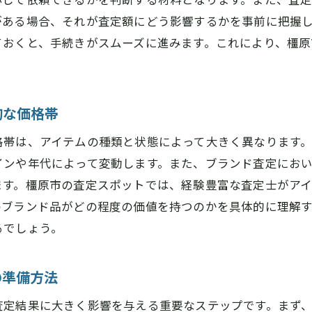
査定前に確認するべきアイテムの状態とその改善法
がある場合、それが査定額にどう影響するかを事前に把握
ブランド査定をより確実にするための情報収集法
ておくと、手続きがスムーズに進みます。これにより、橿原
橿原市でブランド査定を受ける際の最適な依頼方法とは
橿原市でのブランド査定依頼の最適な選択肢
依頼前に知っておきたいブランド査定の流れ
的な価格帯
橿原市でのブランド査定における最適なタイミング
格帯は、アイテムの種類と状態によって大きく異なります
依頼方法による査定結果の違いとその影響
インや年代によって変動します。また、ブランド査定にお
橿原市で信頼できるブランド査定業者の選び方
ます。橿原市の査定スポットでは、経験豊富な査定士がア
ブランド査定の依頼方法を選ぶ際の注意点
のブランド品がどの程度の価値を持つのかを具体的に理解
るでしょう。
査定をスムーズに進めるための対応可能アイテムの確認
橿原市で査定可能なブランドアイテムの一覧
の準備方法
ブランド査定前に確認すべきアイテムのカテゴリー
橿原市での査定で高評価を得やすいアイテムとは
査定結果に大きく影響を与える重要なステップです。まず