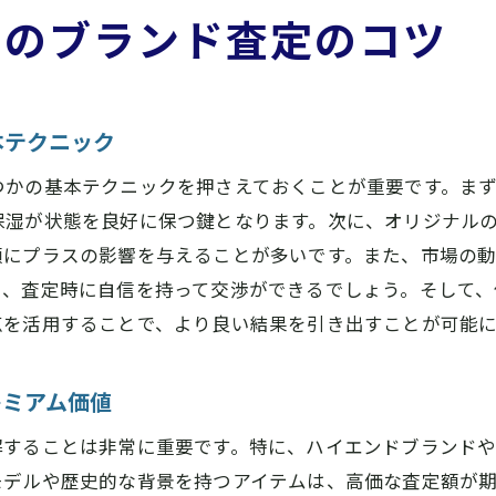
めのブランド査定のコツ
橿原市でのブランド査定で注意すべき法的事項
ブランド査定を安全に受けるための業者選びのポイン
査定の際に知っておくべき橿原市の市場トレンド
本テクニック
ブランド査定を受ける際の疑問とその解決策
つかの基本テクニックを押さえておくことが重要です。ま
保湿が状態を良好に保つ鍵となります。次に、オリジナル
額にプラスの影響を与えることが多いです。また、市場の
り、査定時に自信を持って交渉ができるでしょう。そして
点を活用することで、より良い結果を引き出すことが可能に
レミアム価値
解することは非常に重要です。特に、ハイエンドブランド
モデルや歴史的な背景を持つアイテムは、高価な査定額が