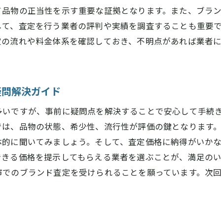
査定可能なアイテムの状態とその影響について
て品物の正当性を示す重要な証拠となります。また、ブラ
して、査定を行う業者の評判や実績を調査することも重要
ブランド査定で扱うアイテムの特性を理解しよう
定の流れや料金体系を確認しておき、不明点があれば業者
橿原市におけるブランドアイテムの市場動向
ブランド査定における価値を引き出す秘訣
ブランド査定で真の価値を引き出すための戦略
疑問解決ガイド
査定での評価を上げるためのブランド特性の理解
多いですが、事前に疑問点を解決することで安心して手続
ブランド査定での価値引き出しの成功事例
では、品物の状態、希少性、流行性が評価の鍵となります
橿原市での査定でブランド価値を最大化する方法
体的に聞いてみましょう。そして、査定価格に納得がいか
あまり知られていないブランドの価値を引き出すコツ
できる価格を提示してもらえる業者を選ぶことが、満足の
ブランド査定での価値を高めるための保管方法
市でのブランド査定を受けられることを願っています。次
安心してブランド査定を受けるための橿原市での基礎知識
橿原市でのブランド査定に関する基本的な理解
安心してブランド査定を受けるための準備と対応