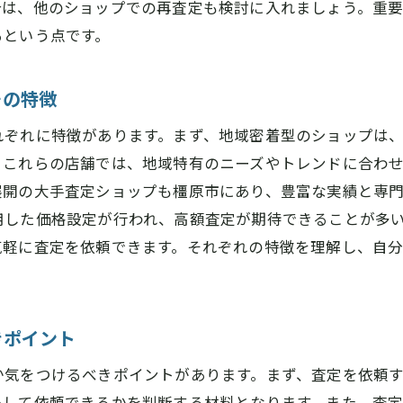
ブランド査定で価格を最大化するための交渉術
合は、他のショップでの再査定も検討に入れましょう。重
るという点です。
奈良県橿原市でのブランド査定前に知っておくべき流れと
ブランド査定前に知るべき橿原市の査定プロセス
その特徴
奈良県橿原市でのブランド査定で注意すべき点
査定前に確認しておくべき重要な書類と情報
れぞれに特徴があります。まず、地域密着型のショップは
。これらの店舗では、地域特有のニーズやトレンドに合わ
橿原市でのブランド査定でよくあるトラブル事例
展開の大手査定ショップも橿原市にあり、豊富な実績と専
ブランド査定における奈良県橿原市の地域的特性
用した価格設定が行われ、高額査定が期待できることが多
橿原市でのブランド査定に必要な準備と心構え
気軽に査定を依頼できます。それぞれの特徴を理解し、自
ブランド査定を成功に導くための事前準備の重要性
ブランド査定の成功を左右する事前準備のステップ
査定前に押さえておきたいブランドの基礎知識
きポイント
橿原市でのブランド査定に向けた効果的な準備法
か気をつけるべきポイントがあります。まず、査定を依頼
事前準備で査定の結果を変える！成功事例紹介
心して依頼できるかを判断する材料となります。また、査