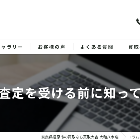
ギャラリー
お客様の声
よくある質問
買取
バッ
ブラ
査定を受ける前に知っ
貴金
時計
金
奈良県橿原市の買取なら買取大吉 大和八木店
コラム