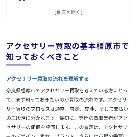
橿原市の特性を活かした買取のポイント
買取に必要な書類と準備
買取における事前調査の重要性
高価買取に繋がるアクセサリーの手入れ方
アクセサリー買取の基本橿原市で
法
知っておくべきこと
橿原市での買取サービスの比較分析
高価買取を実現するためのコツ橿原市でアクセ
アクセサリー買取の流れを理解する
サリーを手放す前に
アクセサリーの価値を最大化する方法
奈良県橿原市でアクセサリー買取を考えている方にとっ
買取タイミングを見極める技
て、まず知っておきたいのが買取の流れです。アクセサ
リー買取のプロセスは通常、査定、交渉、そして支払い
橿原市での交渉術を身につける
の三段階に分かれます。最初に、専門の買取業者がアク
買取業者に対する信頼度の確認方法
セサリーの価値を評価します。この査定は、アクセサリ
買取前に知っておくべきアクセサリーのト
ーのデザイン、素材、ブランド、さらには市場の需要に