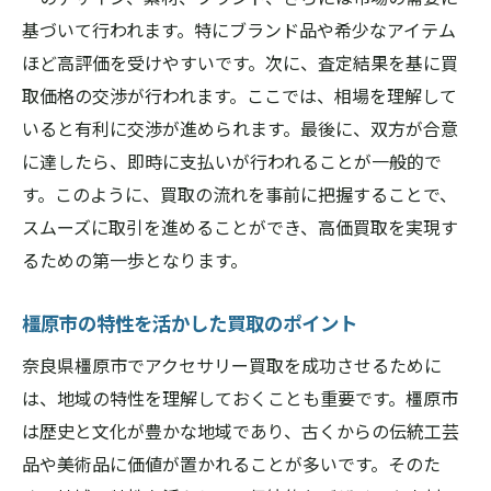
レンド
基づいて行われます。特にブランド品や希少なアイテム
地元の情報を活用した買取成功例
ほど高評価を受けやすいです。次に、査定結果を基に買
奈良県橿原市で信頼できるアクセサリー買取業
取価格の交渉が行われます。ここでは、相場を理解して
者の見つけ方
いると有利に交渉が進められます。最後に、双方が合意
口コミや評判を活用した業者選び
に達したら、即時に支払いが行われることが一般的で
地元密着型の業者の利点
す。このように、買取の流れを事前に把握することで、
スムーズに取引を進めることができ、高価買取を実現す
橿原市内での人気買取業者の特徴
るための第一歩となります。
信頼できる業者を見分けるチェックポイン
ト
橿原市の特性を活かした買取のポイント
トラブルを避けるための事前確認事項
奈良県橿原市でアクセサリー買取を成功させるために
買取業者との信頼関係を築くためのコツ
は、地域の特性を理解しておくことも重要です。橿原市
橿原市のアクセサリー買取相場を知る重要性と
は歴史と文化が豊かな地域であり、古くからの伝統工芸
その調べ方
品や美術品に価値が置かれることが多いです。そのた
相場情報を得るための信頼できる方法