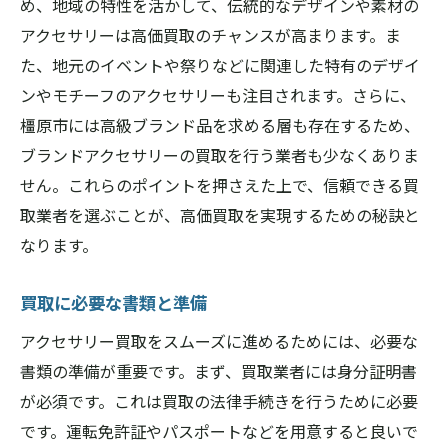
め、地域の特性を活かして、伝統的なデザインや素材の
市場価格と買取価格の違いを理解する
アクセサリーは高価買取のチャンスが高まります。ま
橿原市の買取相場に影響を与える要因
た、地元のイベントや祭りなどに関連した特有のデザイ
リアルタイムでの相場チェックのコツ
ンやモチーフのアクセサリーも注目されます。さらに、
橿原市には高級ブランド品を求める層も存在するため、
相場情報を活用した賢い買取戦略
ブランドアクセサリーの買取を行う業者も少なくありま
アクセサリーのブランド別相場分析
せん。これらのポイントを押さえた上で、信頼できる買
アクセサリー買取で損しないために橿原市での
取業者を選ぶことが、高価買取を実現するための秘訣と
注意点を解説
なります。
買取詐欺を防ぐための注意点
橿原市でのアクセサリー買取における法律
買取に必要な書類と準備
損をしないための買取契約の確認事項
アクセサリー買取をスムーズに進めるためには、必要な
よくある買取トラブルとその対策
書類の準備が重要です。まず、買取業者には身分証明書
アクセサリーのコンディションに関する注
が必須です。これは買取の法律手続きを行うために必要
意点
です。運転免許証やパスポートなどを用意すると良いで