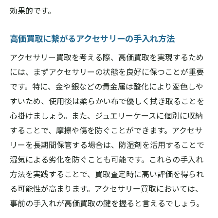
初めての買取体験を成功に導くガイド
効果的です。
橿原市での買取プロセスを理解する
高価買取に繋がるアクセサリーの手入れ方法
買取査定の流れと評価基準
アクセサリー買取を考える際、高価買取を実現するため
アクセサリー買取成功例から学ぶポイント
には、まずアクセサリーの状態を良好に保つことが重要
実際の買取経験談とその教訓
です。特に、金や銀などの貴金属は酸化により変色しや
簡単にできる買取準備のステップ
すいため、使用後は柔らかい布で優しく拭き取ることを
橿原市で満足のいくアクセサリー買取を達成す
心掛けましょう。また、ジュエリーケースに個別に収納
るためのガイド
することで、摩擦や傷を防ぐことができます。アクセサ
初めての買取でも安心できる方法
リーを長期間保管する場合は、防湿剤を活用することで
アクセサリー買取を成功させるためのステ
湿気による劣化を防ぐことも可能です。これらの手入れ
ップバイステップ
方法を実践することで、買取査定時に高い評価を得られ
満足度を高めるための買取後のフォロー
る可能性が高まります。アクセサリー買取においては、
事前の手入れが高価買取の鍵を握ると言えるでしょう。
橿原市での買取成功事例に学ぶ