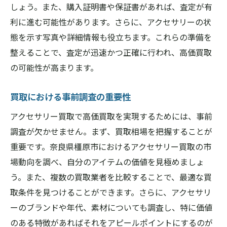
買取時に注意すべき隠れた費用
しょう。また、購入証明書や保証書があれば、査定が有
利に進む可能性があります。さらに、アクセサリーの状
奈良県橿原市でアクセサリーを高く売るための
態を示す写真や詳細情報も役立ちます。これらの準備を
秘訣
整えることで、査定が迅速かつ正確に行われ、高価買取
アクセサリーの価値を引き出すための工夫
の可能性が高まります。
高く売るためのアクセサリーのプレゼンテ
ーション
買取における事前調査の重要性
買取業者との価格交渉術
アクセサリー買取で高価買取を実現するためには、事前
買取価格を上げるためのアクセサリーの保
調査が欠かせません。まず、買取相場を把握することが
管法
重要です。奈良県橿原市におけるアクセサリー買取の市
橿原市で高値取引を実現した事例
場動向を調べ、自分のアイテムの価値を見極めましょ
アクセサリーの市場価値を知るためのステ
う。また、複数の買取業者を比較することで、最適な買
ップ
取条件を見つけることができます。さらに、アクセサリ
アクセサリー買取の流れを把握しよう橿原市で
ーのブランドや年代、素材についても調査し、特に価値
の成功例
のある特徴があればそれをアピールポイントにするのが