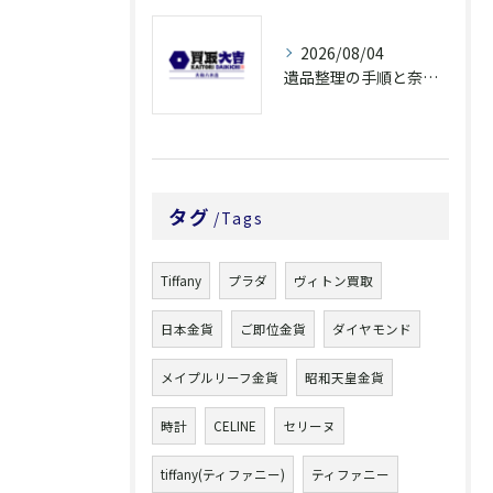
2026/08/04
遺品整理の手順と奈良県橿原市で無駄なく片付ける方法とごみ処分ポイント
タグ
Tags
Tiffany
プラダ
ヴィトン買取
日本金貨
ご即位金貨
ダイヤモンド
メイプルリーフ金貨
昭和天皇金貨
時計
CELINE
セリーヌ
tiffany(ティファニー)
ティファニー