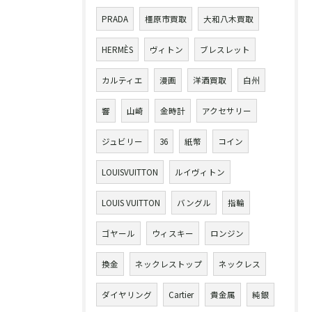
PRADA
橿原市買取
大和八木買取
HERMÈS
ヴィトン
ブレスレット
カルティエ
漫画
洋酒買取
白州
響
山崎
金時計
アクセサリー
ジュビリー
36
紙幣
コイン
LOUISVUITTON
ルイヴィトン
LOUIS VUITTON
バングル
指輪
ゴヤール
ウィスキー
ロンジン
換金
ネックレストップ
ネックレス
ダイヤリング
Cartier
貴金属
純銀