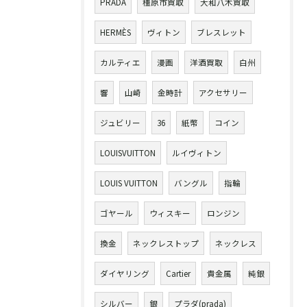
PRADA
橿原市買取
大和八木買取
HERMÈS
ヴィトン
ブレスレット
カルティエ
漫画
洋酒買取
白州
響
山崎
金時計
アクセサリー
ジュビリー
36
紙幣
コイン
LOUISVUITTON
ルイヴィトン
LOUIS VUITTON
バングル
指輪
ゴヤール
ウィスキー
ロンジン
換金
ネックレストップ
ネックレス
ダイヤリング
Cartier
貴金属
純銀
シルバー
銀
プラダ(prada)