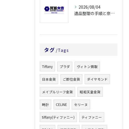
2026/08/04
遺品整理の手順と奈良県橿原市で無駄なく片付ける方法とごみ処分ポイント
タグ
Tags
Tiffany
プラダ
ヴィトン買取
日本金貨
ご即位金貨
ダイヤモンド
メイプルリーフ金貨
昭和天皇金貨
時計
CELINE
セリーヌ
tiffany(ティファニー)
ティファニー