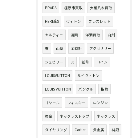
PRADA
橿原市買取
大和八木買取
HERMÈS
ヴィトン
ブレスレット
カルティエ
漫画
洋酒買取
白州
響
山崎
金時計
アクセサリー
ジュビリー
36
紙幣
コイン
LOUISVUITTON
ルイヴィトン
LOUIS VUITTON
バングル
指輪
ゴヤール
ウィスキー
ロンジン
換金
ネックレストップ
ネックレス
ダイヤリング
Cartier
貴金属
純銀