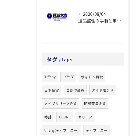
2026/08/04
遺品整理の手順と奈良県橿原市で無駄なく片付ける方法とごみ処分ポイント
タグ
Tags
Tiffany
プラダ
ヴィトン買取
日本金貨
ご即位金貨
ダイヤモンド
メイプルリーフ金貨
昭和天皇金貨
時計
CELINE
セリーヌ
tiffany(ティファニー)
ティファニー