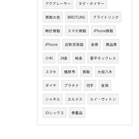
アクアレーサー
タグ・ホイヤー
買取大吉
BREITLING
ブライトリング
時計買取
スマホ買取
iPhone買取
iPhone
近鉄百貨店
金券
商品券
小判
24金
純金
喜平ネックレス
スマホ
橿原市
買取
大和八木
ダイヤ
プラチナ
切手
金貨
シャネル
エルメス
ルイ・ヴィトン
ロレックス
骨董品