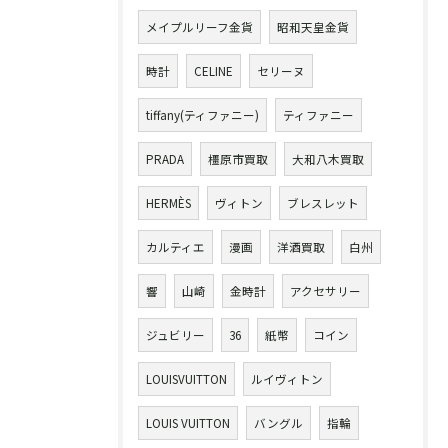
メイプルリーフ金貨
昭和天皇金貨
時計
CELINE
セリーヌ
tiffany(ティファニー)
ティファニー
PRADA
橿原市買取
大和八木買取
HERMÈS
ヴィトン
ブレスレット
カルティエ
漫画
洋酒買取
白州
響
山崎
金時計
アクセサリー
ジュビリー
36
紙幣
コイン
LOUISVUITTON
ルイヴィトン
LOUIS VUITTON
バングル
指輪