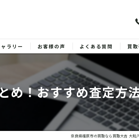
ギャラリー
お客様の声
よくある質問
買取
バッ
ブラ
とめ！おすすめ査定方
貴金
時計
金
奈良県橿原市の買取なら買取大吉 大和