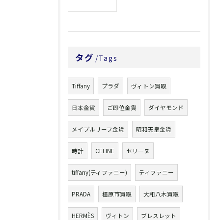
タグ
Tags
Tiffany
プラダ
ヴィトン買取
日本金貨
ご即位金貨
ダイヤモンド
メイプルリーフ金貨
昭和天皇金貨
時計
CELINE
セリーヌ
tiffany(ティファニー)
ティファニー
PRADA
橿原市買取
大和八木買取
HERMÈS
ヴィトン
ブレスレット