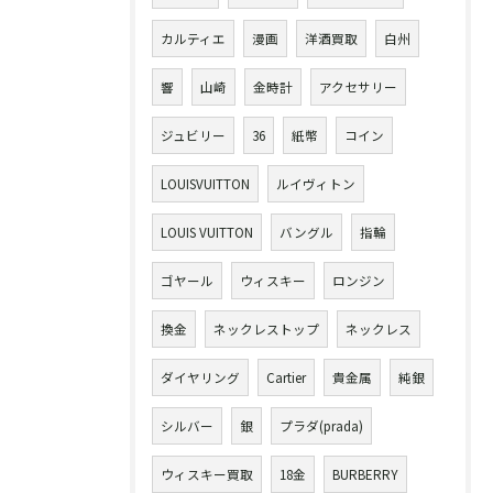
カルティエ
漫画
洋酒買取
白州
響
山崎
金時計
アクセサリー
ジュビリー
36
紙幣
コイン
LOUISVUITTON
ルイヴィトン
LOUIS VUITTON
バングル
指輪
ゴヤール
ウィスキー
ロンジン
換金
ネックレストップ
ネックレス
ダイヤリング
Cartier
貴金属
純銀
シルバー
銀
プラダ(prada)
ウィスキー買取
18金
BURBERRY