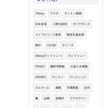
Tiffany
プラダ
ヴィトン買取
日本金貨
ご即位金貨
ダイヤモンド
メイプルリーフ金貨
昭和天皇金貨
時計
CELINE
セリーヌ
tiffany(ティファニー)
ティファニー
PRADA
橿原市買取
大和八木買取
HERMÈS
ヴィトン
ブレスレット
カルティエ
漫画
洋酒買取
白州
響
山崎
金時計
アクセサリー