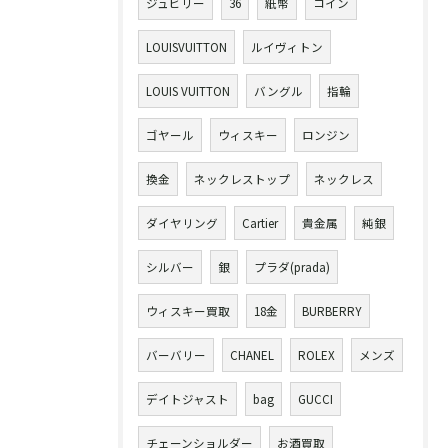
ジュビリー
36
紙幣
コイン
LOUISVUITTON
ルイヴィトン
LOUIS VUITTON
バングル
指輪
ゴヤール
ウィスキー
ロンジン
換金
ネックレストップ
ネックレス
ダイヤリング
Cartier
貴金属
純銀
シルバー
銀
プラダ(prada)
ウィスキー買取
18金
BURBERRY
バーバリー
CHANEL
ROLEX
メンズ
デイトジャスト
bag
GUCCI
チェーンショルダー
お酒買取