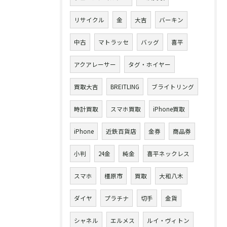
リサイクル
金
大吉
バーキン
中古
マトラッセ
バッグ
喜平
アクアレーサー
タグ・ホイヤー
買取大吉
BREITLING
ブライトリング
時計買取
スマホ買取
iPhone買取
iPhone
近鉄百貨店
金券
商品券
小判
24金
純金
喜平ネックレス
スマホ
橿原市
買取
大和八木
ダイヤ
プラチナ
切手
金貨
シャネル
エルメス
ルイ・ヴィトン