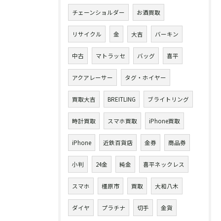
チェーンショルダー
お酒買取
リサイクル
金
大吉
バーキン
中古
マトラッセ
バッグ
喜平
アクアレーサー
タグ・ホイヤー
買取大吉
BREITLING
ブライトリング
時計買取
スマホ買取
iPhone買取
iPhone
近鉄百貨店
金券
商品券
小判
24金
純金
喜平ネックレス
スマホ
橿原市
買取
大和八木
ダイヤ
プラチナ
切手
金貨