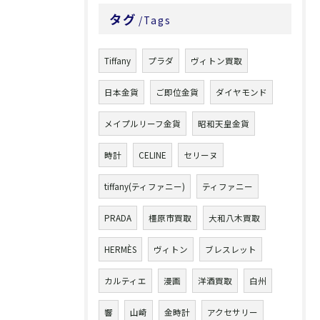
タグ
Tags
Tiffany
プラダ
ヴィトン買取
日本金貨
ご即位金貨
ダイヤモンド
メイプルリーフ金貨
昭和天皇金貨
時計
CELINE
セリーヌ
tiffany(ティファニー)
ティファニー
PRADA
橿原市買取
大和八木買取
HERMÈS
ヴィトン
ブレスレット
カルティエ
漫画
洋酒買取
白州
響
山崎
金時計
アクセサリー