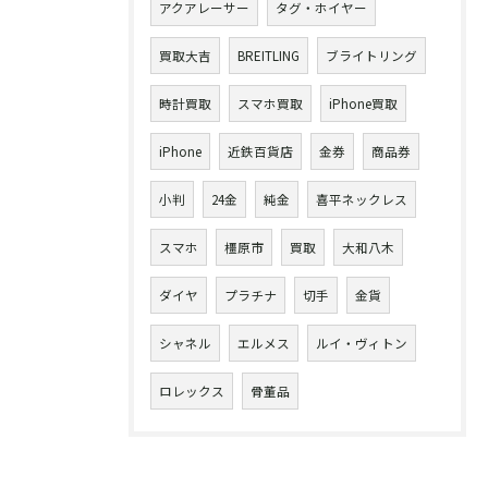
アクアレーサー
タグ・ホイヤー
買取大吉
BREITLING
ブライトリング
時計買取
スマホ買取
iPhone買取
iPhone
近鉄百貨店
金券
商品券
小判
24金
純金
喜平ネックレス
スマホ
橿原市
買取
大和八木
ダイヤ
プラチナ
切手
金貨
シャネル
エルメス
ルイ・ヴィトン
ロレックス
骨董品