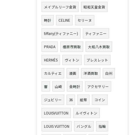
メイプルリーフ金貨
昭和天皇金貨
時計
CELINE
セリーヌ
tiffany(ティファニー)
ティファニー
PRADA
橿原市買取
大和八木買取
HERMÈS
ヴィトン
ブレスレット
カルティエ
漫画
洋酒買取
白州
響
山崎
金時計
アクセサリー
ジュビリー
36
紙幣
コイン
LOUISVUITTON
ルイヴィトン
LOUIS VUITTON
バングル
指輪