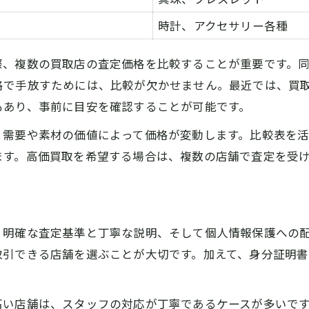
アクセサリー買取評価の流れ早見表
時計、アクセサリー各種
安心して査定を受けるための事前準備
買取評価時にチェックすべきポイント
際、複数の買取店の査定価格を比較することが重要です。
納得できる説明が受けられる理由
格で手放すためには、比較が欠かせません。最近では、買
アクセサリー買取でよくある質問集
もあり、事前に目安を確認することが可能です。
アクセサリー買取を納得価格で進めたいあなたへ
、需要や素材の価値によって価格が変動します。比較表を
納得価格を引き出す交渉ポイント表
ます。高価買取を希望する場合は、複数の店舗で査定を受
アクセサリー買取で損しない秘訣
買取相場を知る方法と活用術
査定結果に納得するための工夫
、明確な査定基準と丁寧な説明、そして個人情報保護への
高価買取が期待できるアクセサリーとは
取引できる店舗を選ぶことが大切です。加えて、身分証明
地域密着型で信頼される買取サービスの魅力
地域密着型アクセサリー買取サービス比較表
高い店舗は、スタッフの対応が丁寧であるケースが多いで