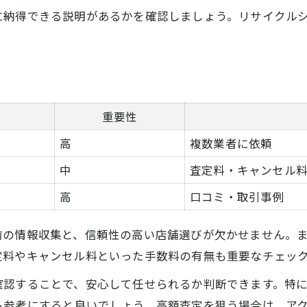
地元で選ばれる理由を徹底分析
に納得できる説明があるかを確認しましょう。リサイクル
リピーターが多い買取店の特徴
地域限定キャンペーンの活用法
安心感を高めるサービス内容とは
納得感が高まるアクセサリー買取の選び方
重要性
納得できるアクセサリー買取選び方一覧
高
複数業者に依頼
後悔しないための比較ポイント
中
査定料・キャンセル
口コミ評価を活かした業者選定法
高
口コミ・取引事例
信頼できる査定士の見分け方
実際の利用者体験談を参考にするコツ
前の情報収集と、信頼性の高い店舗選びが欠かせません。
定料やキャンセル料といった手数料の有無も重要なチェッ
確認することで、安心して任せられるか判断できます。特
も参考にすると良いでしょう。高額査定を狙う場合は、ア