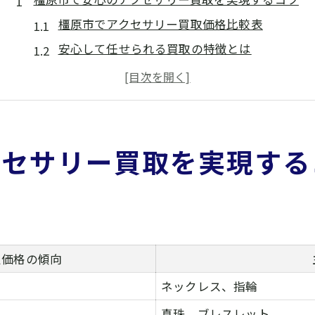
橿原市でアクセサリー買取価格比較表
安心して任せられる買取の特徴とは
アクセサリー買取で失敗しない選び方
地域密着型サービスのメリットを解説
エコリング橿原の評判を徹底チェック
高評価を得るアクセサリー買取のポイントとは
クセサリー買取を実現する
高評価アクセサリー買取の条件一覧
査定額が上がるアクセサリーの特徴
真珠を高く売るためのコツ
口コミで選ばれる買取業者の共通点
定価格の傾向
アクセサリー買取の評価基準を解説
ネックレス、指輪
手放す前に知りたい買取評価の流れと安心感
真珠、ブレスレット