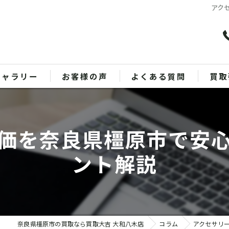
アク
ギャラリー
お客様の声
よくある質問
買取
バッ
価を奈良県橿原市で安
ブラ
ント解説
貴金
時計
金
奈良県橿原市の買取なら買取大吉 大和八木店
コラム
アクセサリ