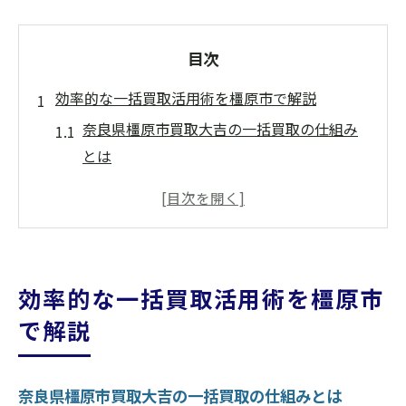
目次
効率的な一括買取活用術を橿原市で解説
奈良県橿原市買取大吉の一括買取の仕組み
とは
出張無料で手軽な一括買取のメリット
橿原市で一括査定を選ぶ際の注意点
奈良県橿原市買取大吉で現金化が早い理由
一括買取で高価買取を実現するコツ
効率的な一括買取活用術を橿原市
不用品をまとめて現金化したい方必見のポイン
で解説
ト
奈良県橿原市買取大吉の査定ポイントを解
奈良県橿原市買取大吉の一括買取の仕組みとは
説