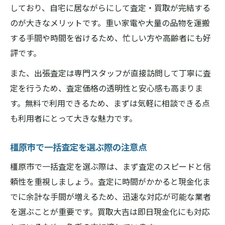
買取
しており、自宅に居ながらにして査定・買取が完結する
遺品や家財道具整理に最適な一括買取の進め方
のが大きなメリットです。重い家電や大量の品物を運搬
奈良県橿原市買取大吉で遺品整理が楽にな
する手間や時間を省けるため、忙しい方や高齢者にも好
る理由
評です。
家財道具をまとめて売るメリットと注意点
また、出張査定は専門スタッフが直接訪問して丁寧に査
一括買取で遺品整理の手間が減る方法
定を行うため、査定価格の透明性と安心感も高まりま
奈良県橿原市買取大吉が選ばれる理由とは
す。無料で利用できるため、まずは気軽に相談できる点
遺品整理のストレスを軽減するサービス活
も利用者にとって大きな魅力です。
用法
橿原市で一括査定を選ぶ際の注意点
引越し後の家中整理を楽にする現金化テクニッ
ク
橿原市で一括査定を選ぶ際は、まず査定のスピードと信
頼性を重視しましょう。査定に時間がかかると現金化ま
奈良県橿原市買取大吉で引越し後も安心の
でに余計な手間が増えるため、迅速な対応が可能な業者
現金化
を選ぶことが重要です。買取大吉は即日現金化にも対応
一括買取で短時間に家中を現金化する方法