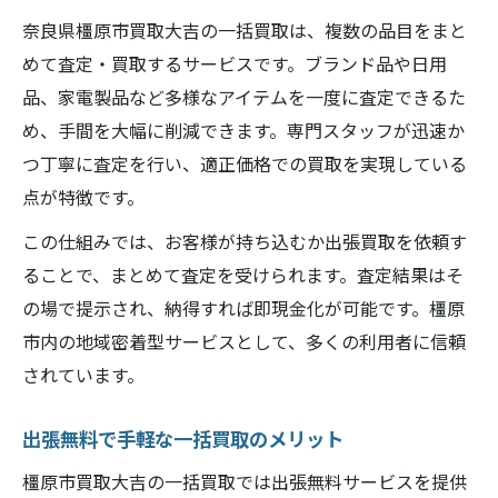
不用品をまとめて出す時の準備方法
奈良県橿原市買取大吉の一括買取は、複数の品目をまと
高価現金化につながる査定アップ術
めて査定・買取するサービスです。ブランド品や日用
品、家電製品など多様なアイテムを一度に査定できるた
効率的な現金化のための時間短縮テクニッ
め、手間を大幅に削減できます。専門スタッフが迅速か
ク
つ丁寧に査定を行い、適正価格での買取を実現している
奈良県橿原市買取大吉での現金化事例
点が特徴です。
奈良県橿原市買取大吉で叶う即日現金化のコツ
この仕組みでは、お客様が持ち込むか出張買取を依頼す
即日現金化ができる一括買取の流れ
ることで、まとめて査定を受けられます。査定結果はそ
奈良県橿原市買取大吉の即日対応の秘密
の場で提示され、納得すれば即現金化が可能です。橿原
査定から現金化までの所要時間を短縮する
市内の地域密着型サービスとして、多くの利用者に信頼
方法
されています。
即日現金化を成功させる書類準備のポイン
ト
出張無料で手軽な一括買取のメリット
奈良県橿原市買取大吉で実現するスピード
橿原市買取大吉の一括買取では出張無料サービスを提供