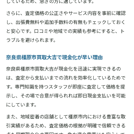
しているため、急ぎの方に適しています。
引越し時の不用品を高価買取するポイント
さらに、査定価格の公正さやサービス内容を事前に確認
奈良県橿原市買取大吉利用者の現金化体験
し、出張費無料や追加手数料の有無もチェックしておく
談
と安心です。口コミや地域での実績も参考にすると、ト
一括査定を使った引越し後の効率的整理術
ラブルを避けられます。
忙しい方でも安心な橿原市の一括買取体験談
奈良県橿原市買取大吉でのスピード査定体
奈良県橿原市買取大吉で現金化が早い理由
験談
奈良県橿原市買取大吉が現金化を迅速に実現できるの
仕事が忙しい方におすすめ一括買取の活用
は、査定から支払いまでの流れを効率化しているためで
法
す。専門知識を持つスタッフが即座に査定して価格を提
奈良県橿原市買取大吉が選ばれる理由を紹
示し、その場で合意が得られれば即日現金支払いを可能
介
にしています。
短時間で現金化できる一括買取の体験例
また、地域密着の店舗として橿原市内における豊富な取
奈良県橿原市買取大吉利用者の満足ポイン
引実績があるため、査定価格の根拠が明確で信頼できる
ト