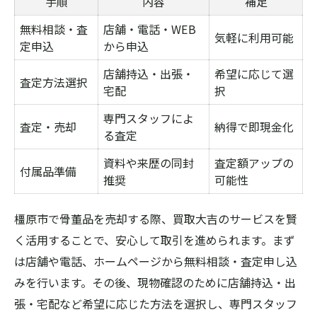
付属品や証明書がある場合の評価
手順
内容
補足
骨董品ジャンル別の査定基準比較
無料相談・査
店舗・電話・WEB
気軽に利用可能
定申込
から申込
遺品整理時に知りたい骨董買取の秘訣
遺品整理で失敗しない骨董品売却のコツ
店舗持込・出張・
希望に応じて選
査定方法選択
宅配
択
奈良県橿原市買取大吉に相談するメリット
専門スタッフによ
まとめて売る場合の査定ポイント一覧
査定・売却
納得で即現金化
る査定
遺品の中の価値ある骨董品を見分ける
資料や来歴の同封
査定額アップの
出張査定を活用した安心の流れ
付属品準備
推奨
可能性
初めての骨董品売却も橿原市なら安心
奈良県橿原市買取大吉が選ばれる理由一覧
橿原市で骨董品を売却する際、買取大吉のサービスを賢
く活用することで、安心して取引を進められます。まず
初心者でも分かる買取依頼の流れ
は店舗や電話、ホームページから無料相談・査定申し込
初回でも安心の無料査定体験談
みを行います。その後、現物確認のために店舗持込・出
骨董品売却前に知っておくべき注意点
張・宅配など希望に応じた方法を選択し、専門スタッフ
買取大吉利用者の声と評判まとめ