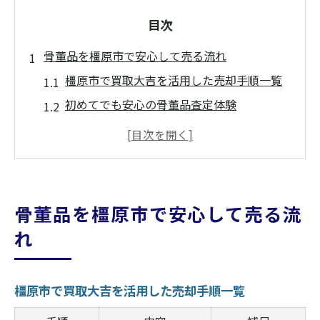
目次
骨董品を橿原市で安心して売る流れ
橿原市で買取大吉を活用した売却手順一覧
初めてでも安心の骨董品査定体験
奈良県橿原市買取大吉での無料相談の流れ
自宅で手間なく骨董品を売る方法
出張・店頭・宅配の選択肢を比較
奈良県橿原市の骨董品査定ポイント解説
骨董品を橿原市で安心して売る流
鑑定時に重視される骨董品の特徴一覧
れ
保存状態が価格に与える影響とは
奈良県橿原市買取大吉で査定額が決まる理
橿原市で買取大吉を活用した売却手順一覧
由