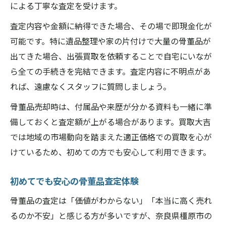
による丁寧な査定を受けます。
専門家による骨董品無料査定の魅力
査定内容や金額に納得できた場合、その場で即現金化が
専門家による査定サービス比較表
可能です。特に遺品整理や家の片付けで大量の骨董品が
奈良県橿原市買取大吉の鑑定士が解説
出てきた場合、出張買取を依頼することで自宅にいなが
無料査定が選ばれる理由とメリット
ら全ての手続きを完結できます。査定内容に不明点があ
プロが教える価値を高めるポイント
れば、遠慮なくスタッフに質問しましょう。
安心して任せられる査定の流れ
骨董品売却時は、付属品や来歴が分かる資料も一緒に準
奈良県橿原市買取大吉で叶う手軽売却
備しておくと査定額が上がる場合があります。買取大吉
買取大吉で選べる売却方法一覧
では地域の市場動向を踏まえた適正価格での買取を心が
即日現金化が可能な手続きの流れ
けているため、初めての方でも安心して利用できます。
奈良県橿原市での高価買取のポイント
初めてでも安心の骨董品査定体験
手間なく売却できるサービスの魅力
骨董品の査定は「価値がわからない」「本当に高く売れ
買取大吉利用時の注意点と対策
るのか不安」と感じる方が多いですが、奈良県橿原市の