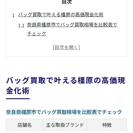
目次
バッグ買取で叶える橿原の高価現金化術
奈良県橿原市でバッグ買取相場を比較表で
チェック
高価現金化を目指すならバッグ買取のタイ
ミングが重要
バッグ買取を活用した賢い現金化のポイン
ト総まとめ
バッグ買取で叶える橿原の高価現
ブランドバッグ買取額アップのコツを徹底
金化術
解説
バッグ買取の流れと必要書類を事前に確認
しよう
奈良県橿原市でバッグ買取相場を比較表でチェック
ブランドバッグを安心取引するための注意点
店舗名
主な取扱ブランド
特徴
バッグ買取時に押さえておきたい安心取引