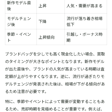
新作モデル直
バッグ買取で宅配サービスを選ぶ際の注意
上昇
人気・需要が高まる
後
点
モデルチェン
流行が落ち着き相場
宅配バッグ買取の流れと必要な準備
下降
ジ後
低下
口コミとレビューから学ぶ買取成功の秘訣
季節・イベン
引越し・ボーナス時
バッグ買取の口コミ評価を比較表で見る
上昇傾向
ト
期
レビューから読み解くバッグ買取の成功例
ブランドバッグを少しでも高く現金化したい場合、買取
バッグ買取で高評価を得るためのポイント
のタイミングが大きなポイントとなります。新作モデル
利用者の体験談に学ぶバッグ買取のコツ
が出た直後や、ブランドの人気が高まっている時期は査
口コミを参考にしたバッグ買取先の選び方
定額が上がりやすくなります。逆に、流行が過ぎたりモ
デルチェンジが発表された後は、相場が下がる傾向があ
るため注意が必要です。
特に、季節やイベントによって需要が変動することもあ
るため、売却時期を見極めることが重要です。例えば、