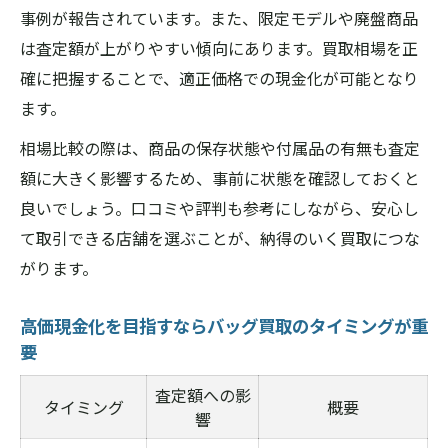
事例が報告されています。また、限定モデルや廃盤商品
査定の透明性が高いバッグ買取店の特徴
は査定額が上がりやすい傾向にあります。買取相場を正
傷があるバッグも納得価格で売る方法
確に把握することで、適正価格での現金化が可能となり
傷ありバッグ買取の評価基準を表で比較
ます。
状態が悪いバッグでも買取価格を上げるコ
相場比較の際は、商品の保存状態や付属品の有無も査定
ツ
額に大きく影響するため、事前に状態を確認しておくと
バッグ買取で査定額が下がるポイントを解
良いでしょう。口コミや評判も参考にしながら、安心し
説
て取引できる店舗を選ぶことが、納得のいく買取につな
傷や汚れがあるバッグ買取の注意点
がります。
納得できるバッグ買取を実現する方法
高価現金化を目指すならバッグ買取のタイミングが重
人気の宅配バッグ買取サービス徹底比較
要
宅配バッグ買取サービスの特徴比較表
査定額への影
自宅で完結するバッグ買取のメリット
タイミング
概要
響
宅配バッグ買取と店頭買取の違いを解説