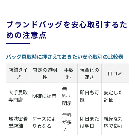
ブランドバッグを安心取引するた
めの注意点
バッグ買取時に押さえておきたい安心取引の比較表
店舗タイ
査定の透明
手数
現金化の
口コミ
プ
性
料
速さ
無
大手買取
即日も可
安定した
明確に提示
料・
専門店
能
評価
明示
無料
地域密着
ケースによ
即日また
親身な対
が多
型店舗
り異なる
は翌日
応で良好
い