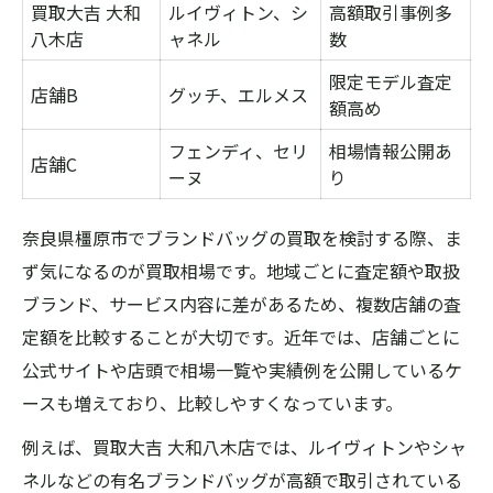
買取大吉 大和
ルイヴィトン、シ
高額取引事例多
の比較表
八木店
ャネル
数
初めてのバッグ買取でも安心できるチェッ
限定モデル査定
クポイント
店舗B
グッチ、エルメス
額高め
トラブル回避のためのバッグ買取注意事項
フェンディ、セリ
相場情報公開あ
店舗C
バッグ買取でよくある疑問点とその解決策
ーヌ
り
ブランドバッグ買取における契約内容の確
認方法
奈良県橿原市でブランドバッグの買取を検討する際、ま
ず気になるのが買取相場です。地域ごとに査定額や取扱
橿原市で賢くバッグ買取店を選ぶコツ
ブランド、サービス内容に差があるため、複数店舗の査
バッグ買取店選びの比較ポイントを一覧表
定額を比較することが大切です。近年では、店舗ごとに
で解説
公式サイトや店頭で相場一覧や実績例を公開しているケ
橿原で信頼できるバッグ買取店の見分け方
ースも増えており、比較しやすくなっています。
口コミを活用したバッグ買取店選定術
例えば、買取大吉 大和八木店では、ルイヴィトンやシャ
バッグ買取店のサービス内容をチェックし
ネルなどの有名ブランドバッグが高額で取引されている
よう