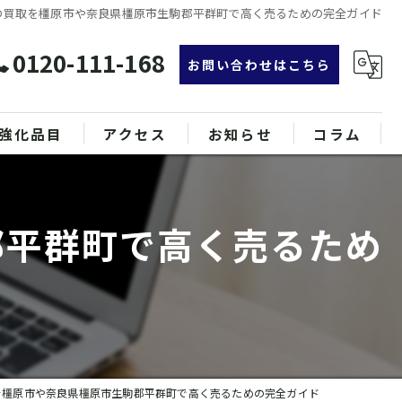
の買取を橿原市や奈良県橿原市生駒郡平群町で高く売るための完全ガイド
0120-111-168
お問い合わせはこちら
強化品目
アクセス
お知らせ
コラム
グ
漫画特集
郡平群町で高く売るため
ンド品
属
を橿原市や奈良県橿原市生駒郡平群町で高く売るための完全ガイド