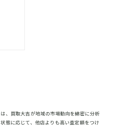
コツ
要性
準
プ
法
を確認
現
由は、買取大吉が地域の市場動向を綿密に分析
メリット
や状態に応じて、他店よりも高い査定額をつけ