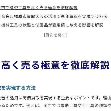
原市で機械工具を高く売る極意を徹底解説
奈良県橿原市買取大吉の活用で高価買取を実現する方法
機械工具の状態と付属品が査定額に与える影響を解説
複数業者で見積もり比較し奈良県橿原市買取大吉を選ぶ
近くのツールオフや奈良県橿原市買取大吉を比較する重
売却前に知っておきたい奈良県橿原市買取大吉の査定基
要な機械工具を奈良県橿原市で賢く現金化する方法
を高く売る極意を徹底解説
奈良県橿原市買取大吉で不要工具を即現金化するステッ
出張買取を利用した奈良県橿原市買取大吉の便利な活用
ツールオフ営業時間や奈良県橿原市買取大吉の対応時間
取を実現する方法
奈良県橿原市買取大吉の無料査定で手間なく現金化を実
大吉の活用は高価買取を実現する重要なポイントです。理
複数店舗の見積もり活用で奈良県橿原市買取大吉を選ぶ
いるためです。例えば、同店では電動工具や手工具の種類