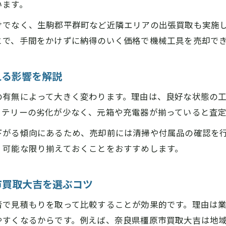
価買取を目指すなら平群町での査定ポイントも押さえよう
います。
奈良県橿原市買取大吉が教える平群町での査定アップ術
けでなく、生駒郡平群町など近隣エリアの出張買取も実施
平群町で機械工具の高価買取を狙う際の事前準備とは
とで、手間をかけずに納得のいく価格で機械工具を売却で
奈良県橿原市買取大吉のスタッフに聞く査定基準のコツ
出張査定を平群町で活用するなら奈良県橿原市買取大吉
える影響を解説
人気ブランド工具も奈良県橿原市買取大吉なら安心査定
の有無によって大きく変わります。理由は、良好な状態の
張買取と店頭買取の違いをしっかり比較しよう
ッテリーの劣化が少なく、元箱や充電器が揃っていると査
奈良県橿原市買取大吉で選べる出張買取と店頭買取の特
下がる傾向にあるため、売却前には清掃や付属品の確認を
それぞれのメリットを奈良県橿原市買取大吉視点で解説
、可能な限り揃えておくことをおすすめします。
出張買取で手間なく売れる奈良県橿原市買取大吉のポイ
店頭買取希望なら近くのツールオフと奈良県橿原市買取
市買取大吉を選ぶコツ
奈良県橿原市買取大吉のサービス対応範囲と利便性を紹
者で見積もりを取って比較することが効果的です。理由は
ールオフが近くにある橿原市で便利な買取活用術
やすくなるからです。例えば、奈良県橿原市買取大吉は地