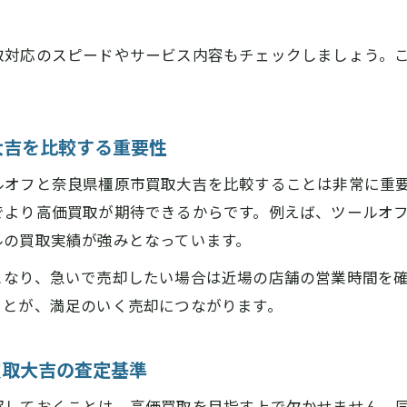
奈良県橿原市買取大吉と近くのツールオフを比較するポ
営業時間やサービス内容を奈良県橿原市買取大吉で確認
取対応のスピードやサービス内容もチェックしましょう。
奈良県橿原市買取大吉で効率よく工具を売るコツ
複数業者を使い分けた奈良県橿原市買取大吉のメリット
近隣店舗との違いを知る奈良県橿原市買取大吉の強み
大吉を比較する重要性
業時間を押さえてスムーズに工具を売るコツとは
ルオフと奈良県橿原市買取大吉を比較することは非常に重
奈良県橿原市買取大吉の営業時間で無駄なく売却を実現
でより高価買取が期待できるからです。例えば、ツールオ
ツールオフ営業時間と奈良県橿原市買取大吉の比較方法
ルの買取実績が強みとなっています。
来店前に奈良県橿原市買取大吉の営業日情報をチェック
となり、急いで売却したい場合は近場の店舗の営業時間を
奈良県橿原市買取大吉で即日現金化するためのタイミン
ことが、満足のいく売却につながります。
週末に便利な奈良県橿原市買取大吉の利用術を紹介
買取大吉の査定基準
解しておくことは、高価買取を目指す上で欠かせません。