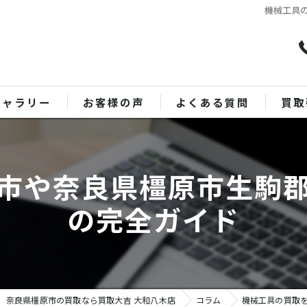
機械工具
ギャラリー
お客様の声
よくある質問
買取
バッ
市や奈良県橿原市生駒
ブラ
の完全ガイド
貴金
時計
金
奈良県橿原市の買取なら買取大吉 大和八木店
コラム
機械工具の買取