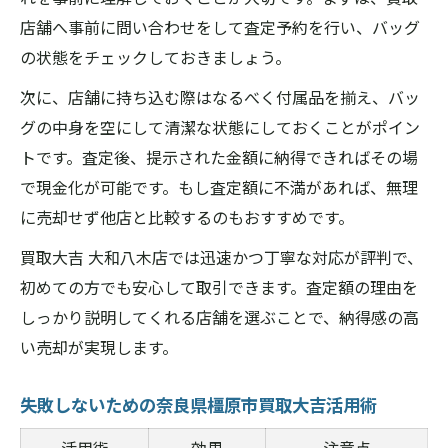
査定額に差が出るブランドバッグの特徴
店舗へ事前に問い合わせをして査定予約を行い、バッグ
付属品の有無がもたらす違いとは
の状態をチェックしておきましょう。
奈良県橿原市での売却時に気をつけたいこ
次に、店舗に持ち込む際はなるべく付属品を揃え、バッ
と
グの中身を空にして清潔な状態にしておくことがポイン
口コミ活用で見つける橿原市の信頼店選び
トです。査定後、提示された金額に納得できればその場
奈良県橿原市買取大吉の口コミ傾向まとめ
で現金化が可能です。もし査定額に不満があれば、無理
SNSやレビューサイトの活用ポイント
に売却せず他店と比較するのもおすすめです。
信頼できる買取サービスの見分け方
買取大吉 大和八木店では迅速かつ丁寧な対応が評判で、
口コミ比較でわかるサービスの違い
初めての方でも安心して取引できます。査定額の理由を
口コミ評価を参考にした選び方のコツ
しっかり説明してくれる店舗を選ぶことで、納得感の高
い売却が実現します。
失敗しないための奈良県橿原市買取大吉活用術