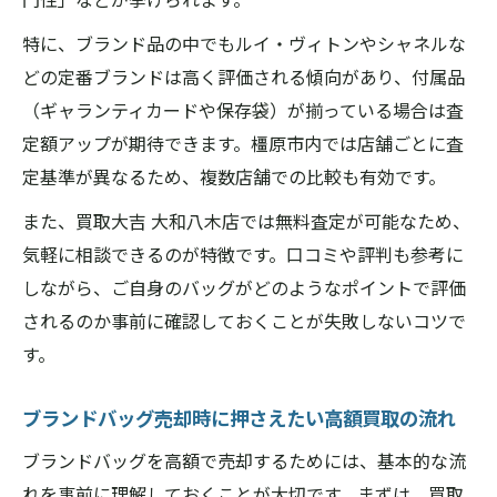
奈良県橿原市で注目される査定アップ術
特に、ブランド品の中でもルイ・ヴィトンやシャネルな
買取大吉の安心査定で納得の取引を実現
どの定番ブランドは高く評価される傾向があり、付属品
奈良県橿原市買取大吉の安心ポイントまと
（ギャランティカードや保存袋）が揃っている場合は査
め
定額アップが期待できます。橿原市内では店舗ごとに査
定基準が異なるため、複数店舗での比較も有効です。
専門スタッフによる丁寧な査定の流れ
納得できる査定額の理由を解説
また、買取大吉 大和八木店では無料査定が可能なため、
気軽に相談できるのが特徴です。口コミや評判も参考に
初めてでも安心のサポート体制とは
しながら、ご自身のバッグがどのようなポイントで評価
奈良県橿原市で選ばれる理由と利用の流れ
されるのか事前に確認しておくことが失敗しないコツで
ブランドバッグ売却時に重視したいポイント
す。
奈良県橿原市買取大吉で査定前に確認すべ
き点
ブランドバッグ売却時に押さえたい高額買取の流れ
買取成功のためのブランドバッグチェック
ブランドバッグを高額で売却するためには、基本的な流
リスト
れを事前に理解しておくことが大切です。まずは、買取