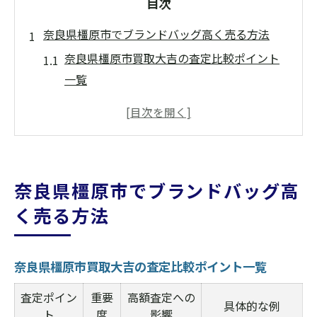
目次
奈良県橿原市でブランドバッグ高く売る方法
奈良県橿原市買取大吉の査定比較ポイント
一覧
ブランドバッグ売却時に押さえたい高額買
取の流れ
失敗しないための奈良県橿原市買取大吉活
用術
奈良県橿原市でブランドバッグ高
状態を活かすコツで査定アップを目指す方
く売る方法
法
奈良県橿原市で人気の買取方法と選び方
ブランドバッグ買取の満足体験を奈良県橿原市
奈良県橿原市買取大吉の査定比較ポイント一覧
で
査定ポイン
重要
高額査定への
具体的な例
体験談から学ぶ奈良県橿原市買取大吉の魅
ト
度
影響