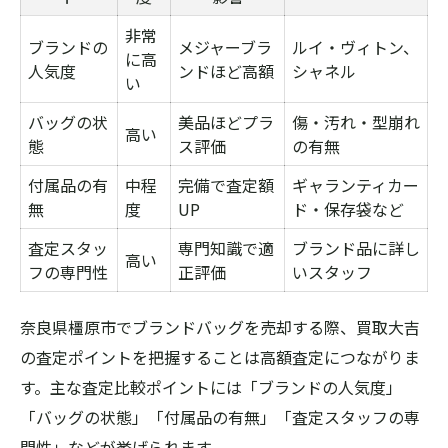
力
非常
ブランドの
メジャーブラ
ルイ・ヴィトン、
橿原市で感じたブランドバッグ買取の安心
に高
人気度
ンドほど高額
シャネル
ポイント
い
奈良県橿原市買取大吉利用者の声を集めて
バッグの状
美品ほどプラ
傷・汚れ・型崩れ
高い
態
みた
ス評価
の有無
満足度が高い買取サービスの選び方ガイド
付属品の有
中程
完備で査定額
ギャランティカー
無
度
UP
ド・保存袋など
ブランドバッグ査定時のチェックポイント
査定スタッ
査定額アップの秘訣を知りたい女性へ
専門知識で適
ブランド品に詳し
高い
フの専門性
正評価
いスタッフ
奈良県橿原市買取大吉で高額査定を狙うコ
ツ
奈良県橿原市でブランドバッグを売却する際、買取大吉
状態別ブランドバッグ査定額アップポイン
の査定ポイントを把握することは高額査定につながりま
ト
す。主な査定比較ポイントには「ブランドの人気度」
女性が押さえたい買取前の準備リスト
「バッグの状態」「付属品の有無」「査定スタッフの専
付属品や保証書がもたらす査定の違い
門性」などが挙げられます。