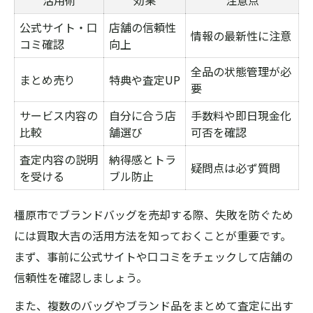
活用術
効果
注意点
公式サイト・口
店舗の信頼性
情報の最新性に注意
コミ確認
向上
全品の状態管理が必
まとめ売り
特典や査定UP
要
サービス内容の
自分に合う店
手数料や即日現金化
比較
舗選び
可否を確認
査定内容の説明
納得感とトラ
疑問点は必ず質問
を受ける
ブル防止
橿原市でブランドバッグを売却する際、失敗を防ぐため
には買取大吉の活用方法を知っておくことが重要です。
まず、事前に公式サイトや口コミをチェックして店舗の
信頼性を確認しましょう。
また、複数のバッグやブランド品をまとめて査定に出す