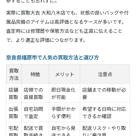
参することも忘れずに。
実際に買取大吉 大和八木店でも、状態の良いバッグや付
属品完備のアイテムは高評価となるケースが多いです。
査定時には修理歴や保管方法なども正直に伝えること
で、より適正な評価につながります。
奈良県橿原市で人気の買取方法と選び方
買取
特徴
メリット
注意点
方法
店舗
店頭での
即日現金化
店舗までの移動が必
買取
直接買取
が可能
要
出張
自宅訪問
手間がかか
希望する日時に対応
買取
で査定
らず便利
できるか確認
宅配
配送で買
自宅から発
配送リスク・やり取
買取
取手続き
送できる
りに要注意