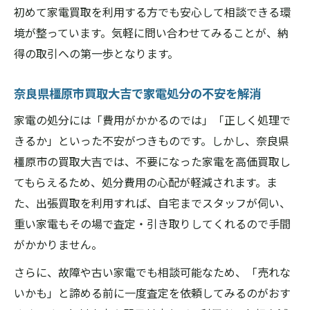
初めて家電買取を利用する方でも安心して相談できる環
手軽に進める家電査定から取引までの流れ
境が整っています。気軽に問い合わせてみることが、納
奈良県橿原市買取大吉なら家電査定が手軽
得の取引への第一歩となります。
家電査定から買取成立までのスムーズな流
れ
奈良県橿原市買取大吉で家電処分の不安を解消
電化製品の査定依頼手順と取引ポイント解
家電の処分には「費用がかかるのでは」「正しく処理で
説
きるか」といった不安がつきものです。しかし、奈良県
買取大吉の家電査定で無駄なく取引を実現
橿原市の買取大吉では、不要になった家電を高価買取し
自宅で簡単に始める家電買取の具体的な流
てもらえるため、処分費用の心配が軽減されます。ま
れ
た、出張買取を利用すれば、自宅までスタッフが伺い、
重い家電もその場で査定・引き取りしてくれるので手間
がかかりません。
さらに、故障や古い家電でも相談可能なため、「売れな
いかも」と諦める前に一度査定を依頼してみるのがおす