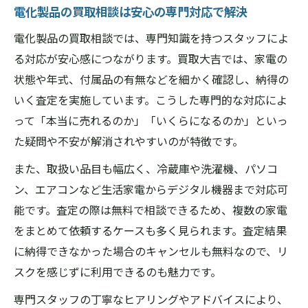
る理由
電化製品の買取相談は安心の専門対応で解決
家電を自宅で手軽に売却できるメリット解
電化製品の買取相談では、専門知識を持つスタッフによ
説
る対応が安心感につながります。買取大吉では、家電の
出張対応の買取が人気となる背景と特徴
状態や年式、付属品の有無などを細かく確認し、納得の
奈良県橿原市で便利な家電出張買取の流れ
いく査定を実施しています。こうした専門的な対応によ
出張買取利用時の注意点と快適な活用術
って「本当に売れるのか」「いくらになるのか」といっ
た疑問や不安が解消されやすいのが特徴です。
初めてでも安心な奈良県橿原市買取ガイド
奈良県橿原市買取大吉の初めてガイド徹底
また、取扱い品目も幅広く、冷蔵庫や洗濯機、パソコ
解説
ン、エアコンなど生活家電からデジタル機器まで対応可
能です。査定の際は無料で相談できるため、複数の家電
初利用でも安心できる家電買取の基本知識
をまとめて依頼するケースも多く見られます。査定結果
買取手続きの流れと疑問点を丁寧にご案内
に納得できなかった場合のキャンセルも無料なので、リ
家電買取の不安を解消するサポート体制紹
スクを感じずに利用できるのも魅力です。
介
専門スタッフの丁寧なヒアリングやアドバイスにより、
初心者向け奈良県橿原市の買取大吉活用法