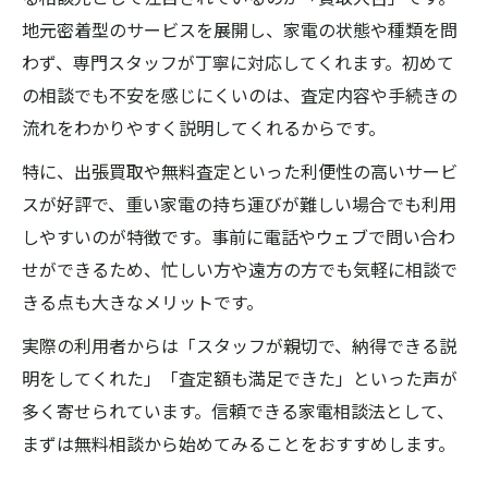
不要な電化製品の高価買取を実現する方法
地元密着型のサービスを展開し、家電の状態や種類を問
わず、専門スタッフが丁寧に対応してくれます。初めて
奈良県橿原市でお得に家電を売却する秘訣
の相談でも不安を感じにくいのは、査定内容や手続きの
買取大吉の活用術で家電高価買取を目指す
流れをわかりやすく説明してくれるからです。
奈良県橿原市で家電買取を賢く活用する方法
特に、出張買取や無料査定といった利便性の高いサービ
奈良県橿原市買取大吉の賢い家電買取活用
スが好評で、重い家電の持ち運びが難しい場合でも利用
法
しやすいのが特徴です。事前に電話やウェブで問い合わ
不要家電を無駄なく売るためのポイント解
せができるため、忙しい方や遠方の方でも気軽に相談で
説
きる点も大きなメリットです。
出張買取を活用した家電売却の流れとコツ
実際の利用者からは「スタッフが親切で、納得できる説
家電以外もまとめて賢く買取依頼する方法
明をしてくれた」「査定額も満足できた」といった声が
買取大吉で効率的に家電を売るステップ
多く寄せられています。信頼できる家電相談法として、
出張対応の電化製品買取が選ばれる理由
まずは無料相談から始めてみることをおすすめします。
出張買取で奈良県橿原市買取大吉が選ばれ