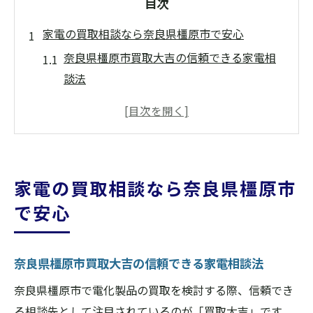
目次
家電の買取相談なら奈良県橿原市で安心
奈良県橿原市買取大吉の信頼できる家電相
談法
電化製品の買取相談は安心の専門対応で解
決
奈良県橿原市買取大吉で家電処分の不安を
解消
家電の買取相談なら奈良県橿原市
初めてでも安心な家電買取サポートの流れ
で安心
納得できる家電買取相談のポイントを解説
不要な電化製品を高く売る秘訣を伝授
奈良県橿原市買取大吉の信頼できる家電相談法
奈良県橿原市買取大吉で高額査定のコツと
は
奈良県橿原市で電化製品の買取を検討する際、信頼でき
家電を高く売るための査定ポイントを紹介
る相談先として注目されているのが「買取大吉」です。