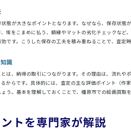
絵画買取で人気の宅配買取サービス活用法
夫
出張による絵画買取のメリットと注意点
存状態が大きなポイントとなります。なぜなら、保存状態
絵画買取で自宅査定を活用するポイント
管、埃をこまめに払う、額縁やマットの劣化チェックなど
最新の絵画買取サービスを賢く選ぶ方法
有効です。こうした保存の工夫を積み重ねることで、査定
美術品の価値を正しく知るための査定方法
専門鑑定士による絵画買取査定の流れ
本知識
美術品の価値を見極める絵画買取の手法
ことは、納得の取引につながります。その理由は、流れや
絵画買取で査定額が決まる評価ポイント
きるからです。具体的には、査定の主な評価ポイント（作
保存状態が絵画買取査定額に与える影響
しょう。基本を理解しておくことで、橿原市での絵画買取
絵画買取査定で重要な市場価値の調べ方
イントを専門家が解説