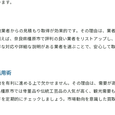
初めての絵画買取依頼から売却までの流れ
ります。
絵画買取でスムーズに進めるための手順
査定から成約までの絵画買取ステップ解説
アート作品の絵画買取に必要な準備事項
数業者からの見積もり取得が効果的です。その理由は、業
絵画買取後の手続きやアフターサポート
例えば、奈良県橿原市で評判の良い業者をリストアップし
寧な対応や詳細な説明がある業者を選ぶことで、安心して
骨董品や掛軸も含めた絵画買取の魅力とは
。
骨董品や掛軸も対応する絵画買取の強み
幅広いジャンルに対応した絵画買取のメリット
活用術
掛軸や古美術の絵画買取で注目すべき点
掛軸と骨董品の絵画買取ポイントを解説
取を有利に進める上で欠かせません。その理由は、需要が
県橿原市では骨董品や伝統工芸品の人気が高く、観光需要
美術品を一括査定できる絵画買取の魅力
ドを定期的にチェックしましょう。市場動向を意識した買
宅配や出張など絵画買取の最新活用術に注目
宅配・出張を活かした絵画買取の利便性