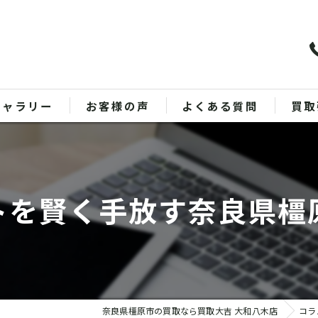
ギャラリー
お客様の声
よくある質問
買取
バッ
ブラ
トを賢く手放す奈良県橿
貴金
時計
金
奈良県橿原市の買取なら買取大吉 大和八木店
コラ