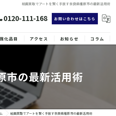
絵画買取でアートを賢く手放す奈良県橿原市の最新活用術
0120-111-168
お問い合わせはこちら
強化品目
アクセス
お知らせ
コラム
グ
漫画特集
ンド品
原市の最新活用術
属
ム
絵画買取でアートを賢く手放す奈良県橿原市の最新活用術