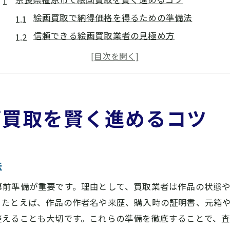
絵画買取で納得価格を得るための準備法
信頼できる絵画買取業者の見極め方
美術品の市場動向を踏まえた絵画買取活用術
絵画買取で高評価を得る保存状態の工夫
査定前に知っておきたい絵画買取の基本知識
絵画買取の査定ポイントを専門家が解説
画買取を賢く進めるコツ
絵画買取で重視される鑑定ポイントとは
付属品や証明書が絵画買取査定に与える影響
絵画買取の査定額に差が出る保存状態の違い
法
作家サインや年代が絵画買取価格を左右する理由
事前準備が重要です。理由として、買取業者は作品の状態
専門家視点で見る絵画買取の評価基準
。たとえば、作品の作者名や来歴、購入時の証明書、元箱
アート売却を考えるなら知っておきたい流れ
整えることも大切です。これらの準備を徹底することで、