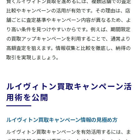
賢くルイヴィトン買取を進めるには、複数店舗での査定
橿原市でスムーズなルイヴィトン買取方法
比較やキャンペーンの活用が有効です。その理由は、店
買取前に知っておきたい注意点と対応策
舗ごとに査定基準やキャンペーン内容が異なるため、よ
り高い条件を見つけやすいからです。例えば、期間限定
ルイヴィトン買取時の予約や相談の活用法
の買取アップキャンペーンを利用することで、通常より
査定から支払いまで安心のルイヴィトン買
高額査定を狙えます。情報収集と比較を徹底し、納得の
取
取引を実現しましょう。
橿原市で安心して利用できる買取のコツ
ルイヴィトン買取で信頼できる店舗の選び
方
ルイヴィトン買取キャンペーン活
安心して利用できるルイヴィトン買取サー
用術を公開
ビス
口コミや評判を活用した店舗選びのポイン
ルイヴィトン買取キャンペーン情報の見極め方
ト
初めての方にもおすすめの買取手順を解説
ルイヴィトン買取キャンペーンを有効活用するには、ま