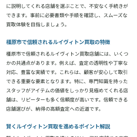
に説明してくれる店舗を選ぶことで、不安なく手続きが
ルイヴィトン買取キャンペーンのタイミン
できます。事前に必要書類や手順を確認し、スムーズな
グ活用法
買取体験を目指しましょう。
売却時期がルイヴィトン買取に与える影響
キャンペーン期間中に高額査定を実現する
橿原市で信頼されるルイヴィトン買取の特徴
方法
橿原市で信頼されるルイヴィトン買取店舗には、いくつ
橿原市でルイヴィトン買取をお得にするコ
かの共通点があります。例えば、査定の透明性や丁寧な
ツ
対応、豊富な実績です。これらは、顧客が安心して取引
キャンペーン情報を逃さないためのポイン
できる重要な要素となります。特に、専門知識を持った
ト
スタッフがアイテムの価値をしっかり見極めてくれる店
タイミング次第でルイヴィトン買取額が変
舗は、リピーターも多く信頼度が高いです。信頼できる
わる理由
店舗選びが、納得の高額査定への近道です。
納得価格を引き出すルイヴィトン買取の流れ
ルイヴィトン買取の一般的な流れと手順
賢くルイヴィトン買取を進めるポイント解説
納得価格を得るための交渉ポイント解説