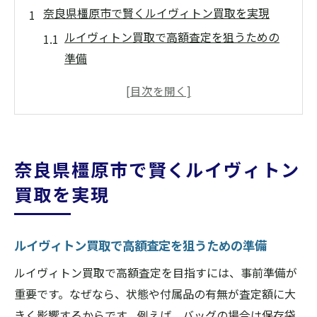
奈良県橿原市で賢くルイヴィトン買取を実現
ルイヴィトン買取で高額査定を狙うための
準備
橿原市のルイヴィトン買取店舗選びのコツ
ブランド品の価値を活かすルイヴィトン買
取術
初めてでも安心なルイヴィトン買取の流れ
奈良県橿原市で賢くルイヴィトン
橿原市で信頼されるルイヴィトン買取の特
買取を実現
徴
賢くルイヴィトン買取を進めるポイント解
説
ルイヴィトン買取で高額査定を狙うための準備
ルイヴィトン買取キャンペーン活用術を公開
ルイヴィトン買取で高額査定を目指すには、事前準備が
ルイヴィトン買取キャンペーン情報の見極
重要です。なぜなら、状態や付属品の有無が査定額に大
め方
きく影響するからです。例えば、バッグの場合は保存袋