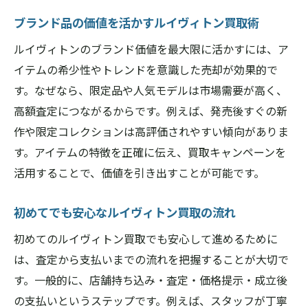
査定前に確認したいルイヴィトン買取準備
ブランド品の価値を活かすルイヴィトン買取術
ブランド品売却時に知るべき査定基準とは
ルイヴィトンのブランド価値を最大限に活かすには、ア
ルイヴィトン買取で注目される状態の重要
イテムの希少性やトレンドを意識した売却が効果的で
性
す。なぜなら、限定品や人気モデルは市場需要が高く、
ブランド品の付属品有無が査定に影響する
高額査定につながるからです。例えば、発売後すぐの新
理由
作や限定コレクションは高評価されやすい傾向がありま
査定基準のポイントをルイヴィトン買取で
す。アイテムの特徴を正確に伝え、買取キャンペーンを
解説
活用することで、価値を引き出すことが可能です。
使い込んだルイヴィトン買取の評価基準と
は
初めてでも安心なルイヴィトン買取の流れ
査定士が見るルイヴィトン買取の判断材料
初めてのルイヴィトン買取でも安心して進めるために
ブランド品買取で信頼できる査定基準を知
は、査定から支払いまでの流れを把握することが大切で
ろう
す。一般的に、店舗持ち込み・査定・価格提示・成立後
キャンペーン時期に売るメリットをご紹介
の支払いというステップです。例えば、スタッフが丁寧