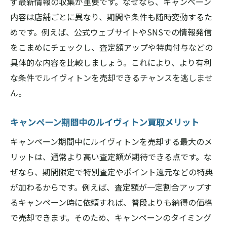
ず最新情報の収集が重要です。なぜなら、キャンペーン
ルイヴィトン買取でトラブルを防ぐ注意点
内容は店舗ごとに異なり、期間や条件も随時変動するた
橿原市で安心のルイヴィトン買取体験談
めです。例えば、公式ウェブサイトやSNSでの情報発信
大切なルイヴィトンを高く売るための秘訣
をこまめにチェックし、査定額アップや特典付与などの
ルイヴィトン買取で高額を狙うための秘訣
具体的な内容を比較しましょう。これにより、より有利
保管状態がルイヴィトン買取に与える影響
な条件でルイヴィトンを売却できるチャンスを逃しませ
売却前に準備したいルイヴィトンの手入れ
ん。
買取価格アップにつながるコツを紹介
キャンペーン期間中のルイヴィトン買取メリット
ルイヴィトン買取で損しないための知識
橿原市で賢く売却するために知っておきた
キャンペーン期間中にルイヴィトンを売却する最大のメ
いこと
リットは、通常より高い査定額が期待できる点です。な
ぜなら、期間限定で特別査定やポイント還元などの特典
が加わるからです。例えば、査定額が一定割合アップす
るキャンペーン時に依頼すれば、普段よりも納得の価格
で売却できます。そのため、キャンペーンのタイミング