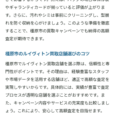
キャンペーン期間中のルイヴィトン買取メ
やギャランティカードが揃っていると評価が上がりま
リット
す。さらに、汚れやシミは事前にクリーニングし、型崩
れを防ぐ収納を心がけましょう。このような準備を徹底
ルイヴィトン買取査定額アップを狙うコツ
することで、橿原市の買取キャンペーンでも納得の高額
橿原市の店舗で活用できるキャンペーン探
査定が期待できます。
し
ルイヴィトン買取時のキャンペーン注意点
橿原市のルイヴィトン買取店舗選びのコツ
賢く利用したいルイヴィトン買取特典情報
橿原市でルイヴィトン買取店舗を選ぶ際は、信頼性と専
高額査定を目指すなら押さえたいポイント
門性がポイントです。その理由は、経験豊富なスタッフ
ルイヴィトン買取で重視される査定基準
や市場データを活用する店舗ほど、適正で高額な査定を
高額査定につながるルイヴィトンの特徴
実現しやすいからです。具体的には、実績が豊富で査定
橿原市で評価されやすいポイントを解説
プロセスが透明な店舗を選ぶことがおすすめです。ま
ルイヴィトン買取で査定額が上がる工夫
た、キャンペーン内容やサービスの充実度も比較しまし
ょう。これにより、安心して高額査定を目指せます。
ブランド品の付属品が買取に与える影響