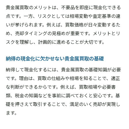
貴金属買取のメリットは、不要品を即座に現金化できる
付属品や証明書が貴金属買取価格に与える
点です。一方、リスクとしては相場変動や査定基準の違
影響
いが挙げられます。例えば、買取価格が日々変動するた
複数店舗で貴金属買取査定を比較する利点
め、売却タイミングの見極めが重要です。メリットとリ
貴金属買取価格を上げるための交渉テクニ
スクを理解し、計画的に進めることが大切です。
ック
高価買取を狙うなら貴金属買取相場の把握
納得の現金化に欠かせない貴金属買取の基礎
が必須
納得して現金化するには、貴金属買取の基礎知識が必要
税金の疑問も解決する貴金属買取の基礎知識
です。理由は、買取の仕組みや相場を知ることで、適正
貴金属買取と税金の関係をわかりやすく解
な判断ができるからです。例えば、買取相場や必要書
説
類、税金の知識などを事前に調べておくと安心です。基
貴金属アクセサリー売却時の税金はどうな
礎を押さえて取引することで、満足のいく売却が実現し
る？
ます。
貴金属買取後に必要な確定申告のポイント