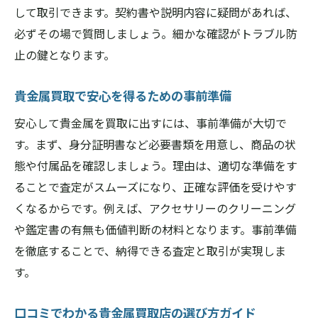
して取引できます。契約書や説明内容に疑問があれば、
アクセサリー買取で生活にゆとりを生む方
必ずその場で質問しましょう。細かな確認がトラブル防
法
止の鍵となります。
貴金属買取後の資金活用術と注意点の紹介
現金化した貴金属で資産運用を始めるヒン
貴金属買取で安心を得るための事前準備
ト
安心して貴金属を買取に出すには、事前準備が大切で
貴金属買取を通じて新たな価値を見つける
す。まず、身分証明書など必要書類を用意し、商品の状
方法
態や付属品を確認しましょう。理由は、適切な準備をす
貴金属アクセサリー現金化後のおすすめ活
ることで査定がスムーズになり、正確な評価を受けやす
用法
くなるからです。例えば、アクセサリーのクリーニング
や鑑定書の有無も価値判断の材料となります。事前準備
を徹底することで、納得できる査定と取引が実現しま
す。
口コミでわかる貴金属買取店の選び方ガイド