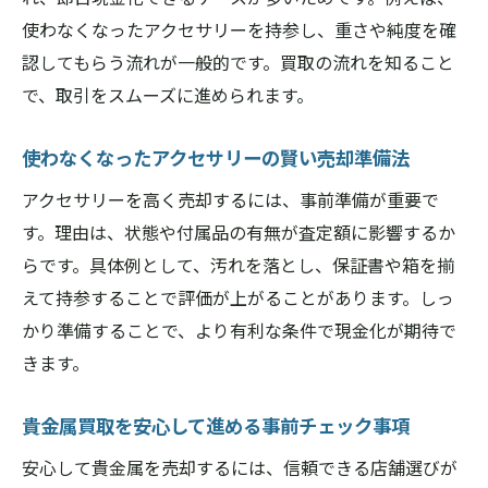
貴金属買取店選びで重視したい信頼性のポ
使わなくなったアクセサリーを持参し、重さや純度を確
イント
認してもらう流れが一般的です。買取の流れを知ること
橿原市内で安心できる貴金属買取の特徴と
で、取引をスムーズに進められます。
は
使わなくなったアクセサリーの賢い売却準備法
貴金属買取でトラブルを避けるための注意
点
アクセサリーを高く売却するには、事前準備が重要で
す。理由は、状態や付属品の有無が査定額に影響するか
貴金属買取で安心を得るための事前準備
らです。具体例として、汚れを落とし、保証書や箱を揃
口コミでわかる貴金属買取店の選び方ガイ
えて持参することで評価が上がることがあります。しっ
ド
かり準備することで、より有利な条件で現金化が期待で
貴金属買取の成功は店舗との信頼関係が鍵
きます。
貴金属アクセサリー売却時の必要書類と注意点
貴金属買取で必須となる書類と持ち物の確
貴金属買取を安心して進める事前チェック事項
認
安心して貴金属を売却するには、信頼できる店舗選びが
貴金属アクセサリー売却時に用意すべき書