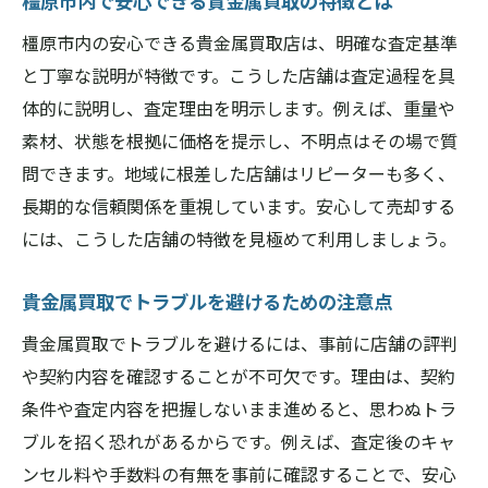
橿原市内で安心できる貴金属買取の特徴とは
くヒント
橿原市内の安心できる貴金属買取店は、明確な査定基準
貴金属買取で後悔しないための注意事項ま
と丁寧な説明が特徴です。こうした店舗は査定過程を具
とめ
体的に説明し、査定理由を明示します。例えば、重量や
橿原市で満足できる貴金属買取の選び方とは
素材、状態を根拠に価格を提示し、不明点はその場で質
貴金属買取店の選び方で押さえるべき基準
問できます。地域に根差した店舗はリピーターも多く、
橿原市で信頼される貴金属買取の特徴を解
長期的な信頼関係を重視しています。安心して売却する
説
には、こうした店舗の特徴を見極めて利用しましょう。
貴金属買取の比較ポイントと選び方のコツ
利用者が満足する貴金属買取店の共通点と
貴金属買取でトラブルを避けるための注意点
は
貴金属買取でトラブルを避けるには、事前に店舗の評判
事前リサーチが重要な貴金属買取店選び
や契約内容を確認することが不可欠です。理由は、契約
貴金属買取選びで納得できる決め手を探す
条件や査定内容を把握しないまま進めると、思わぬトラ
現金化を成功させる貴金属アクセサリー活用法
ブルを招く恐れがあるからです。例えば、査定後のキャ
ンセル料や手数料の有無を事前に確認することで、安心
貴金属買取を活用した賢い現金化アイデア