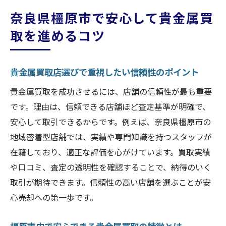
課税対象となる貴金属買取のケースとは何
奈良県橿原市で安心して貴金属買
か
取を進めるコツ
貴金属買取における税金の基本ルールを確
認
税金の疑問を解消する貴金属買取相談のす
貴金属買取店選びで重視したい信頼性のポイント
すめ
貴金属買取を成功させるには、店舗の信頼性が最も重要
納得の取引へ導く貴金属買取体験のすすめ
です。理由は、信頼できる店舗ほど査定基準が明確で、
貴金属買取体験談から学ぶ納得のコツ
安心して取引できるからです。例えば、奈良県橿原市の
貴金属買取で体験した成功と失敗の実例紹
地域密着型店舗では、実績や専門知識を持つスタッフが
介
在籍しており、適正な評価を心がけています。買取実績
貴金属買取を安心して進めた体験者の声
や口コミ、査定の透明性を確認することで、納得のいく
取引が期待できます。信頼性の高い店舗を選ぶことが安
貴金属買取を賢く利用するための実践ポイ
心売却への第一歩です。
ント
満足度が高い貴金属買取店選び体験に基づ