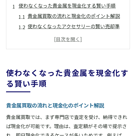
使わなくなった貴金属を現金化する賢い手順
貴金属買取の流れと現金化のポイント解説
使わなくなったアクセサリーの賢い売却準
備法
貴金属買取を安心して進める事前チェック
事項
現金化を成功させる貴金属アクセサリーの
使わなくなった貴金属を現金化す
見極め方
る賢い手順
貴金属買取のメリットとリスクの把握が重
要
納得の現金化に欠かせない貴金属買取の基
貴金属買取の流れと現金化のポイント解説
礎
貴金属買取では、まず専門店で査定を受け、納得できれ
奈良県橿原市で安心して貴金属買取を進めるコ
ば現金化が可能です。理由は、査定額がその場で提示さ
ツ
れ、即日現金化できるケースが多いためです。例えば、