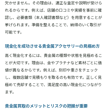
欠かせません。その理由は、適正な査定や説明が受けら
類一覧
れるからです。例えば、店舗の口コミや実績を事前に確
指輪やアクセサリー買取で求められる身分
認し、必要書類（本人確認書類など）を用意することが
証明書
挙げられます。準備を整えることで、納得のいく取引が
貴金属買取時に注意したい書類の不備と対
可能です。
応策
現金化を成功させる貴金属アクセサリーの見極め方
貴金属買取の書類準備が取引成功のポイン
ト
高く現金化するには、貴金属の種類や状態を見極めるこ
必要書類の準備でスムーズな貴金属買取を
とが大切です。理由は、金やプラチナなど素材ごとに価
実現
値が異なるからです。例えば、刻印や重さをチェック
高値を引き出すための貴金属買取ポイント集
し、複数店舗で見積もりを取るのも有効です。正しく見
極めて売却することで、満足度の高い現金化につながり
貴金属買取で高値を得るための査定アップ
ます。
術
貴金属アクセサリー査定時の印象アップポ
貴金属買取のメリットとリスクの把握が重要
イント