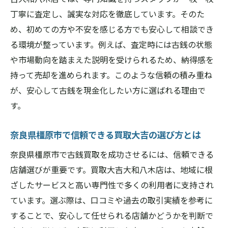
専門スタッフの無料査定が魅力の買取大吉大和
丁寧に査定し、誠実な対応を徹底しています。そのた
八木店
め、初めての方や不安を感じる方でも安心して相談でき
買取大吉大和八木店の専門査定士による丁
る環境が整っています。例えば、査定時には古銭の状態
寧な対応
や市場動向を踏まえた説明を受けられるため、納得感を
無料査定で安心！買取大吉大和八木店の魅
持って売却を進められます。このような信頼の積み重ね
力とは
が、安心して古銭を現金化したい方に選ばれる理由で
す。
古銭買取のプロによる正確な査定が評判の
理由
奈良県橿原市で信頼できる買取大吉の選び方とは
買取大吉大和八木店なら手数料もキャンセ
奈良県橿原市で古銭買取を成功させるには、信頼できる
ル料も不要
店舗選びが重要です。買取大吉大和八木店は、地域に根
奈良県橿原市で信頼される査定サービスの
ざしたサービスと高い専門性で多くの利用者に支持され
特徴
ています。選ぶ際は、口コミや過去の取引実績を参考に
買取大吉大和八木店の無料査定体験談を紹
することで、安心して任せられる店舗かどうかを判断で
介