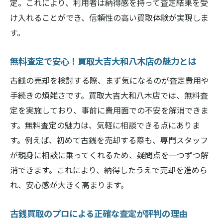
買取大吉大和八木店利用者の安心感の声を
定。これにより、利用者は納得感を持って査定結果を受
紹介
け入れることができ、信頼性の高い買取体験が実現しま
地域密着型のサービスが支持される理由と
す。
は
無料査定で安心！買取大吉大和八木店の魅力とは
買取大吉大和八木店で得られる信頼と満足
の体験
古銭の売却を検討する際、まず気になるのが査定費用や
手続きの煩雑さです。買取大吉大和八木店では、無料査
他の店舗と比較した買取大吉大和八木店の
定を実施しており、事前に費用面での不安を解消できま
魅力
す。無料査定の魅力は、気軽に相談できる点にありま
初めての古銭買取で失敗しないための注意点
す。例えば、初めて古銭を売却する際も、専門スタッフ
買取大吉大和八木店で安心して初めての買
が親身に相談に乗ってくれるため、疑問点を一つずつ解
取を体験
消できます。これにより、納得したうえで売却を進めら
古銭買取の初心者が避けたい失敗例を解説
れ、安心感が大きく高まります。
買取大吉大和八木店のスタッフが教える注
意点
古銭買取のプロによる正確な査定が評判の理由