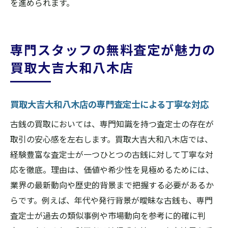
を進められます。
解説
買取大吉大和八木店で現金化するメリット
と注意点
専門スタッフの無料査定が魅力の
古銭売却を資産形成に活かす具体的な方法
買取大吉大和八木店
資産運用初心者が知っておきたい古銭買取
の知識
買取大吉大和八木店の専門査定士による丁寧な対応
買取大吉大和八木店で効率的に資産現金化
古銭の買取においては、専門知識を持つ査定士の存在が
を実現
取引の安心感を左右します。買取大吉大和八木店では、
買取大吉大和八木店を選ぶ理由とその安心感
経験豊富な査定士が一つひとつの古銭に対して丁寧な対
買取大吉大和八木店が選ばれる圧倒的な信
応を徹底。理由は、価値や希少性を見極めるためには、
頼理由
業界の最新動向や歴史的背景まで把握する必要があるか
安心して古銭を売れる買取大吉大和八木店
らです。例えば、年代や発行背景が曖昧な古銭も、専門
の強み
査定士が過去の類似事例や市場動向を参考に的確に判