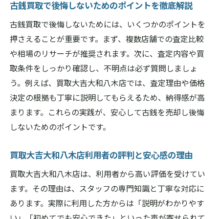
古銭買取で後悔しないためのポイントを徹底解説
買取大吉大和八木店の手数料無料サービス
古銭買取で後悔しないためには、いくつかのポイントを
の魅力
押さえることが重要です。まず、複数店舗での査定比較
古銭買取で手数料を気にせず相談できる安
や相場のリサーチが推奨されます。次に、査定内容や買
心感
取条件をしっかり確認し、不明点は必ず質問しましょ
買取大吉大和八木店なら追加費用なしで査
う。例えば、買取大吉大和八木店では、査定理由や価格
定可能
決定の根拠も丁寧に説明してもらえるため、納得感が高
手数料無料で納得価格を実現する方法を解
まります。これらの実践が、安心して古銭を売却し後悔
説
しないためのポイントです。
不明な費用ゼロ！安心して古銭を売却する
コツ
買取大吉大和八木店利用者の評判と安心感の理由
買取大吉大和八木店の無料買取体験が選ば
買取大吉大和八木店は、利用者から高い評価を受けてい
れる理由
ます。その理由は、スタッフの専門知識と丁寧な対応に
まとめて売却したい方に最適な買取のコツ
あります。実際に利用した方からは「説明がわかりやす
買取大吉大和八木店でまとめ売りのメリッ
い」「初めてでも安心できた」といった声が寄せられて