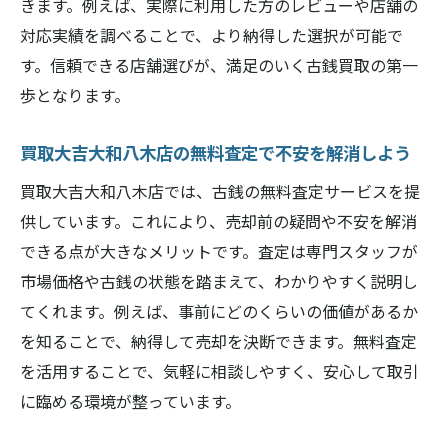
きます。例えば、実際に利用した方のレビューや店舗の
古銭売却を考えるなら知っておきたい査定の流
対応実績を調べることで、より納得した選択が可能で
れ
す。信頼できる店舗選びが、満足のいく古銭買取の第一
買取大吉大和八木店の査定手順とそのポイ
歩となります。
ント
古銭売却時の査定の流れを事前に把握しよ
買取大吉大和八木店の無料査定で不安を解消しよう
う
買取大吉大和八木店では、古銭の無料査定サービスを提
無料査定から買取成立までの具体的なステ
供しています。これにより、売却前の疑問や不安を解消
ップ
できる点が大きなメリットです。査定は専門スタッフが
買取大吉大和八木店の査定で注意したい点
市場価格や古銭の状態を踏まえて、わかりやすく説明し
とは
てくれます。例えば、事前にどのくらいの価値があるか
納得価格で売るための査定時のポイント解
を知ることで、納得して売却を決断できます。無料査定
説
を活用することで、気軽に相談しやすく、安心して取引
に臨める環境が整っています。
初めてでも安心！査定の流れと相談のコツ
手数料無料で納得の買取体験を得るには