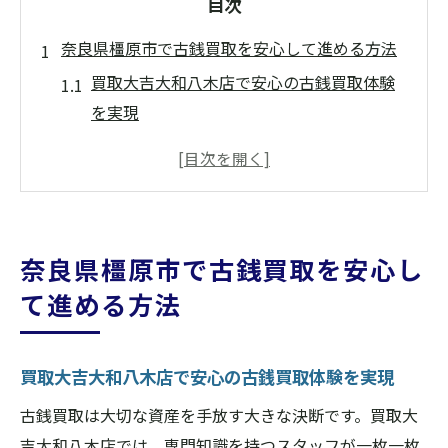
目次
奈良県橿原市で古銭買取を安心して進める方法
買取大吉大和八木店で安心の古銭買取体験
を実現
奈良県橿原市で信頼できる買取大吉の選び
方とは
買取大吉大和八木店の無料査定で不安を解
消しよう
奈良県橿原市で古銭買取を安心し
古銭買取で後悔しないためのポイントを徹
て進める方法
底解説
買取大吉大和八木店利用者の評判と安心感
の理由
買取大吉大和八木店で安心の古銭買取体験を実現
橿原市で古銭を納得価格で売却するための
古銭買取は大切な資産を手放す大きな決断です。買取大
流れ
吉大和八木店では、専門知識を持つスタッフが一枚一枚