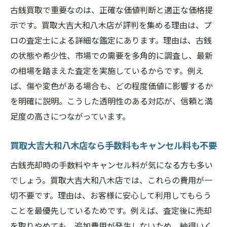
初めてでも安心！納得の古銭買取の進め方
古銭買取で重要なのは、正確な価値判断と適正な価格提
査定前に知っておくべきポイントとその理
示です。買取大吉大和八木店が評判を集める理由は、プ
由
ロの査定士による詳細な鑑定にあります。理由は、古銭
買取大吉大和八木店で失敗しないためのコ
の状態や希少性、市場での需要を多角的に調査し、最新
ツ
の相場を踏まえた査定を実施しているからです。例え
ば、傷や変色がある場合も、どの程度価値に影響するか
を明確に説明。こうした透明性のある対応が、信頼と満
足度の高さにつながっています。
買取大吉大和八木店なら手数料もキャンセル料も不要
古銭売却時の手数料やキャンセル料が気になる方も多い
でしょう。買取大吉大和八木店では、これらの費用が一
切不要です。理由は、お客様に安心して利用してもらう
ことを最優先しているためです。例えば、査定後に売却
を取りやめても、追加費用が発生しないため、納得いく