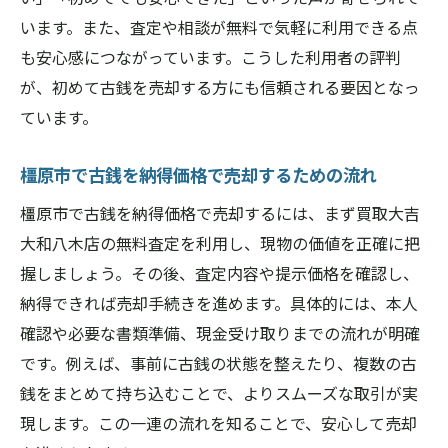
トを活かす
います。また、査定や相談が無料で気軽に利用できる点
古銭や貴金属をまとめて高値で売るポイン
も安心感につながっています。こうした利用者の評判
ト
が、初めて古銭を売却する方にも信頼される要因となっ
ています。
買取大吉大和八木店のまとめ売却の流れを
解説
橿原市で古銭を納得価格で売却するための流れ
複数アイテム査定で査定額アップを狙う方
橿原市で古銭を納得価格で売却するには、まず買取大吉
法
大和八木店の無料査定を利用し、現物の価値を正確に把
まとめ売りで損しないための注意点を紹介
握しましょう。その後、査定内容や提示価格を確認し、
買取大吉大和八木店で賢くまとめて現金化
納得できれば売却手続きを進めます。具体的には、本人
するコツ
確認や必要な書類準備、現金受け取りまでの流れが明確
資産運用にも役立つ古銭現金化のポイント
です。例えば、事前に古銭の状態を整えたり、複数の古
買取大吉大和八木店で資産運用を始める第
銭をまとめて持ち込むことで、よりスムーズな取引が実
一歩
現します。この一連の流れを知ることで、安心して売却
古銭現金化が資産運用に役立つ理由を徹底