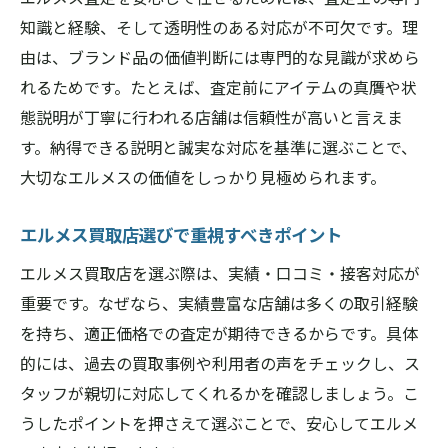
エルメス買取査定の事前準備で高評価へ
知識と経験、そして透明性のある対応が不可欠です。理
エルメス買取価格表を参考にするコツ
由は、ブランド品の価値判断には専門的な見識が求めら
エルメス査定で信頼できる対応とは
れるためです。たとえば、査定前にアイテムの真贋や状
納得できるエルメス査定を受けるには
態説明が丁寧に行われる店舗は信頼性が高いと言えま
エルメス査定で納得できる価格を得る工夫
す。納得できる説明と誠実な対応を基準に選ぶことで、
エルメス買取定価以上を目指すポイント
大切なエルメスの価値をしっかり見極められます。
エルメス査定前のチェックリスト活用法
エルメス買取店選びで重視すべきポイント
ブランド買取どこがいいか迷った時の判断
基準
エルメス買取店を選ぶ際は、実績・口コミ・接客対応が
重要です。なぜなら、実績豊富な店舗は多くの取引経験
エルメス査定で不明点を解消する質問例
を持ち、適正価格での査定が期待できるからです。具体
エルメス買取査定を複数比較するメリット
的には、過去の買取事例や利用者の声をチェックし、ス
エルメス買取価格の傾向と安心ポイント
タッフが親切に対応してくれるかを確認しましょう。こ
エルメス査定で知るべき買取価格の動向
うしたポイントを押さえて選ぶことで、安心してエルメ
エルメス買取高い店舗が持つ共通の特徴