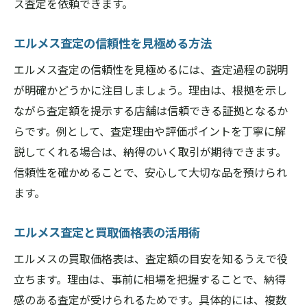
ス査定を依頼できます。
エルメス買取価格表の見方と活用法
エルメス査定の信頼性を見極める方法
ブランド買取ランキングで安心感を得る方
法
エルメス査定の信頼性を見極めるには、査定過程の説明
エルメス買取査定の価格交渉術
が明確かどうかに注目しましょう。理由は、根拠を示し
エルメス査定で重視される付属品の重要性
ながら査定額を提示する店舗は信頼できる証拠となるか
らです。例として、査定理由や評価ポイントを丁寧に解
高額査定を目指す奈良県橿原市のコツ
説してくれる場合は、納得のいく取引が期待できます。
エルメス査定で高額を狙うコツと工夫
信頼性を確かめることで、安心して大切な品を預けられ
エルメス買取専門店を活用するメリット
ます。
エルメス査定前のクリーニングの効果
ブランド買取どこがいいか選び方のコツ
エルメス査定と買取価格表の活用術
エルメス買取高い店舗の選び方
エルメスの買取価格表は、査定額の目安を知るうえで役
エルメス買取査定アップのポイント
立ちます。理由は、事前に相場を把握することで、納得
ブランド査定で失敗しないための注意点
感のある査定が受けられるためです。具体的には、複数