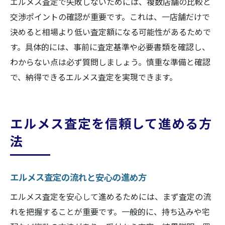
エルメス査定で失敗しないためには、複数店舗の比較と
安心してエルメスを売るための実践ガイド
交渉ポイントの確認が重要です。これは、一店舗だけで
エルメス査定を安心して進めるための手順
決めると相場より低い査定額になる可能性があるためで
エルメス買取専門店と一般店の違い
す。具体的には、事前に査定基準や必要書類を確認し、
ブランド買取ランキングを活かす売却戦略
わからない点は必ず質問しましょう。慎重な準備と確認
エルメス査定後のフォローとサポート
で、納得できるエルメス査定を実現できます。
エルメス買取査定で得するタイミング
エルメス査定を賢く活用して満足売却
エルメス査定を信頼して進める方
法
エルメス査定の流れと安心の進め方
エルメス査定を安心して進めるためには、まず査定の流
れを把握することが重要です。一般的に、持ち込みや宅