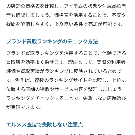
エルメス査定で見落としがちなポイント
の店舗の価格表を比較し、アイテムの状態や付属品の有
無も確認しましょう。価格表を活用することで、不安や
ブランド買取ランキングの正しい見方
疑問を解消しやすく、より良い条件で売却が可能です。
エルメス買取査定で注意すべき点
エルメス査定で多い失敗事例と対策
ブランド買取ランキングのチェック方法
エルメス買取専門店利用時の注意事項
ブランド買取ランキングを活用することで、信頼できる
エルメス買取価格表と実際の価格の違い
買取店を効率よく探せます。理由として、実際の利用者
エルメス査定の流れと比較ポイント解説
評価や買取実績がランキングに反映されているためで
エルメス査定の具体的な流れを解説
す。例えば、複数のランキングサイトを比較し、上位に
エルメス買取査定の比較ポイント5選
位置する店舗の特徴やサービス内容を整理しましょう。
エルメス買取価格表を使った査定比較術
ランキングをチェックすることで、失敗しない店舗選び
が実現できます。
ブランド買取どこがいいか判断のコツ
エルメス査定で必要な書類と準備物
エルメス査定で失敗しない注意点
エルメス買取高い店舗の選び方