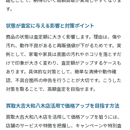
踏むことで、納得のいく高額買取が実現しやすくなりま
買取大吉大和八木店で出張買取を依頼する
す。
流れ
信頼できる業者で納得の高価買取を実現
状態が査定に与える影響と対策ポイント
買取大吉大和八木店で納得の高価買取を目
商品の状態は査定額に大きく影響します。理由は、傷や
指す秘訣
汚れ、動作不良があると再販価値が下がるためです。実
信頼感が高価買取につながる理由を解説
例として、家電や家具は表面の汚れやホコリを落とすだ
買取大吉大和八木店の誠実な査定が選ばれ
けで印象が大きく変わり、査定額がアップするケースも
る理由
あります。具体的な対策として、簡単な清掃や動作確
高価買取を実現するための信頼性チェック
認、不具合箇所の申告を行うことが大切です。こうした
ポイント
対策を取ることで、高額査定を目指せます。
リピーターが支持する買取大吉大和八木店
買取大吉大和八木店活用で価格アップを目指す方法
の価値
納得できる高価買取を実現するための工夫
買取大吉大和八木店を活用して価格アップを狙うには、
店舗のサービスや特徴を把握し、キャンペーンや特別査