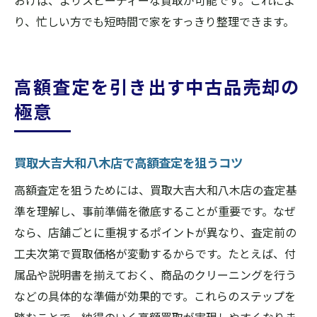
おけば、よりスピーディーな買取が可能です。これによ
スタッフ対応の丁寧さが安心につながる要
り、忙しい方でも短時間で家をすっきり整理できます。
因
買取大吉大和八木店でトラブルを防ぐコツ
安心して任せられる買取大吉大和八木店の
高額査定を引き出す中古品売却の
特徴
極意
出張買取を活用した効率的な片付け方法
買取大吉大和八木店の出張買取が便利な理
買取大吉大和八木店で高額査定を狙うコツ
由
自宅で気軽に頼める買取大吉大和八木店の
高額査定を狙うためには、買取大吉大和八木店の査定基
魅力
準を理解し、事前準備を徹底することが重要です。なぜ
なら、店舗ごとに重視するポイントが異なり、査定前の
出張買取を活用した効率的な片付け手順
工夫次第で買取価格が変動するからです。たとえば、付
買取大吉大和八木店の出張査定で手間を省
属品や説明書を揃えておく、商品のクリーニングを行う
く方法
などの具体的な準備が効果的です。これらのステップを
忙しい方に嬉しい出張買取の活用ポイント