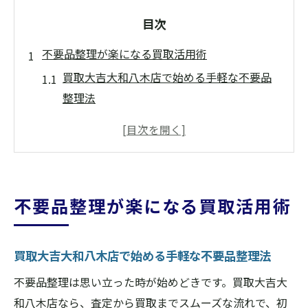
目次
不要品整理が楽になる買取活用術
買取大吉大和八木店で始める手軽な不要品
整理法
効率的な買取活用で家のスペースを有効活
用
買取大吉大和八木店を使った分別のコツと
流れ
不要品整理が楽になる買取活用術
忙しい方におすすめの買取サービス活用法
初めてでも安心できる買取大吉大和八木店
の特徴
買取大吉大和八木店で始める手軽な不要品整理法
買取大吉大和八木店で実現する時短整理テ
不要品整理は思い立った時が始めどきです。買取大吉大
クニック
和八木店なら、査定から買取までスムーズな流れで、初