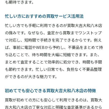
も期待できます。
口コミで評判の買取大吉大和八木店の実力
とは
忙しい方におすすめの買取サービス活用法
買取大吉大和八木店のスピーディーな買取
忙しい方でも手軽に利用できるのが買取大吉大和八木店
が好評な理由
の強みです。なぜなら、査定から買取までワンストップ
幅広い品目に対応する買取大吉大和八木店
で対応し、短時間で手続きを完了できるからです。例え
の強み
ば、事前に電話やWEBから予約し、不要品をまとめて持
リピーター続出の買取大吉大和八木店の魅
ち込むことで、待ち時間を大幅に短縮できます。また、
力的なサービス
まとめて査定することで効率的に処分でき、時間も手間
も節約できます。忙しい日常でも、負担なく不要品整理
家電や家具を高く売るためのチェックポイント
ができるのが大きな魅力です。
買取大吉大和八木店で家電家具の高額売却
ポイント
初めてでも安心できる買取大吉大和八木店の特徴
家電の動作確認と付属品の準備が大切な理
買取が初めての方にも安心して利用できるのは、買取大
由
吉大和八木店の丁寧な対応と明確な査定基準があるから