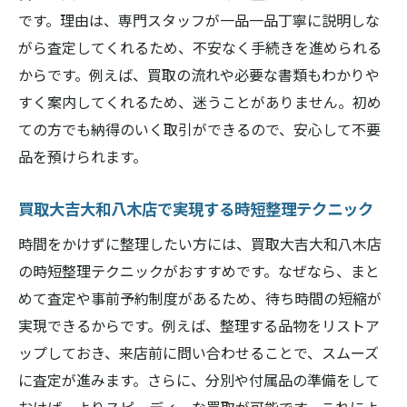
家具の状態と手入れが査定額にどう影響す
です。理由は、専門スタッフが一品一品丁寧に説明しな
るか
がら査定してくれるため、不安なく手続きを進められる
買取大吉大和八木店活用で高価買取につな
からです。例えば、買取の流れや必要な書類もわかりや
げる準備法
すく案内してくれるため、迷うことがありません。初め
査定前のクリーニングがもたらすメリット
ての方でも納得のいく取引ができるので、安心して不要
買取大吉大和八木店での高価売却成功の秘
品を預けられます。
訣
安心して依頼できる買取サービスの選び方
買取大吉大和八木店で実現する時短整理テクニック
信頼できる買取大吉大和八木店を見極める
時間をかけずに整理したい方には、買取大吉大和八木店
ポイント
の時短整理テクニックがおすすめです。なぜなら、まと
買取大吉大和八木店で安心できる査定の理
めて査定や事前予約制度があるため、待ち時間の短縮が
由
実現できるからです。例えば、整理する品物をリストア
ップしておき、来店前に問い合わせることで、スムーズ
口コミや実績で選ぶ買取大吉大和八木店の
に査定が進みます。さらに、分別や付属品の準備をして
魅力