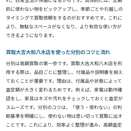
れ、日常生活が快適になるからです。具体的には、定期
ト
的に使わない物をピックアップし、季節ごとや引越しの
タイミングで買取依頼をするのがおすすめです。これに
買取大吉大和八木店を利用した廃棄ゼロを
より、無駄なスペースがなくなり、より有効な使い方が
目指す方法
できるようになります。
環境に配慮した買取大吉大和八木店の活用
例
買取大吉大和八木店を使った分別のコツと流れ
リサイクル活動へ貢献する買取大吉大和八
分別は高額買取の第一歩です。買取大吉大和八木店を利
木店の魅力
用する際は、品目ごとに整理し、付属品や説明書を揃え
買取大吉大和八木店でリサイクル意識を高
ておくことが重要です。理由は、付属品や状態によって
める方法
査定額が大きく変わるためです。例えば、家電は動作確
買取大吉大和八木店を利用する魅力とは
認をし、家具はキズや汚れをチェックしておくと査定が
地域密着型の買取大吉大和八木店が選ばれ
スムーズです。分別のコツは、「使う・使わない」の判
る理由
断基準を明確にし、使わない物は思い切って買取に出す
買取大吉大和八木店の丁寧な対応が安心感
ことです。これにより、効率よく整理が進み、高額査定
を生む