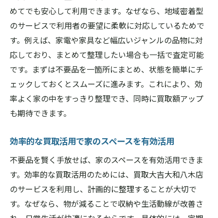
高額査定を引き出す中古品売却の極意
めてでも安心して利用できます。なぜなら、地域密着型
のサービスで利用者の要望に柔軟に対応しているためで
買取大吉大和八木店で高額査定を狙うコツ
す。例えば、家電や家具など幅広いジャンルの品物に対
状態が査定に与える影響と対策ポイント
応しており、まとめて整理したい場合も一括で査定可能
買取大吉大和八木店活用で価格アップを目
です。まずは不要品を一箇所にまとめ、状態を簡単にチ
指す方法
ェックしておくとスムーズに進みます。これにより、効
写真や説明の工夫で査定額が変わる理由
率よく家の中をすっきり整理でき、同時に買取額アップ
買取大吉大和八木店の査定基準を理解しよ
も期待できます。
う
高額売却に導く買取大吉大和八木店の活用
効率的な買取活用で家のスペースを有効活用
アイデア
不要品を賢く手放せば、家のスペースを有効活用できま
リサイクル活動に役立つ買取の流れ解説
す。効率的な買取活用のためには、買取大吉大和八木店
買取大吉大和八木店で知るリサイクル買取
のサービスを利用し、計画的に整理することが大切で
の流れ
す。なぜなら、物が減ることで収納や生活動線が改善さ
スムーズなリサイクル実践のためのポイン