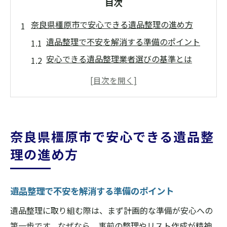
目次
奈良県橿原市で安心できる遺品整理の進め方
遺品整理で不安を解消する準備のポイント
安心できる遺品整理業者選びの基準とは
遺品整理前に押さえたい手続きと注意点
橿原市の遺品整理で便利屋サービスを活用
遺品整理を進める際の家族との話し合い方
スムーズな遺品整理を実現する方法と心得
奈良県橿原市で安心できる遺品整
遺品整理と不用品回収の違いを知るポイント
理の進め方
遺品整理と不用品回収のサービス内容比較
遺品整理で大切な品と不用品の見極め方
遺品整理で不安を解消する準備のポイント
不用品回収では対応できない遺品整理の特
遺品整理に取り組む際は、まず計画的な準備が安心への
徴
第一歩です。なぜなら、事前の整理やリスト作成が精神