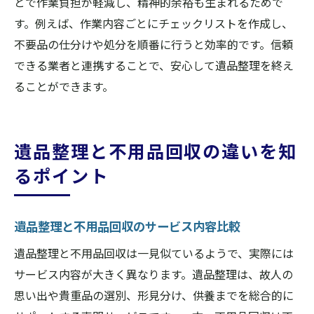
とで作業負担が軽減し、精神的余裕も生まれるためで
貴重品や思い出の品を守る遺品整理の工夫
す。例えば、作業内容ごとにチェックリストを作成し、
遺品整理で見落としがちな貴重品の探し方
不要品の仕分けや処分を順番に行うと効率的です。信頼
思い出の品を大切に保管する遺品整理術
できる業者と連携することで、安心して遺品整理を終え
重要書類や貴重品の分別方法を詳しく解説
ることができます。
遺品整理時に心がけたい遺族の気持ち配慮
遺品整理で価値ある品を見極めるポイント
遺品整理と不用品回収の違いを知
遺品整理の際に家族との連携を強める工夫
るポイント
安心して任せられる遺品整理の選び方まとめ
信頼できる遺品整理業者選定の総まとめ
遺品整理で後悔しないための最終確認事項
遺品整理と不用品回収のサービス内容比較
橿原市で安心して任せられる遺品整理の要
遺品整理と不用品回収は一見似ているようで、実際には
点
サービス内容が大きく異なります。遺品整理は、故人の
遺品整理を通じて得られる安心と満足感
思い出や貴重品の選別、形見分け、供養までを総合的に