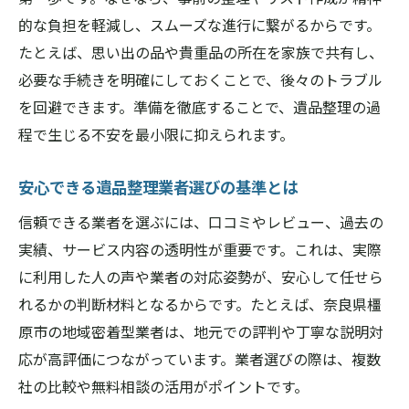
橿原市で適切な遺品整理業者を選ぶ理由
的な負担を軽減し、スムーズな進行に繋がるからです。
遺品整理と回収の料金体系の違いを解説
たとえば、思い出の品や貴重品の所在を家族で共有し、
遺品整理で注意すべき法律やマナーとは
必要な手続きを明確にしておくことで、後々のトラブル
信頼できる遺品整理業者選びの極意とは
を回避できます。準備を徹底することで、遺品整理の過
遺品整理業者の信頼性を見抜くチェック項
程で生じる不安を最小限に抑えられます。
目
安心できる遺品整理業者選びの基準とは
口コミやレビューから業者を比較する方法
遺品整理業者と便利屋の違いを理解する
信頼できる業者を選ぶには、口コミやレビュー、過去の
橿原市で評判の高い遺品整理業者の特徴
実績、サービス内容の透明性が重要です。これは、実際
に利用した人の声や業者の対応姿勢が、安心して任せら
見積もり時に確認すべき遺品整理のポイン
れるかの判断材料となるからです。たとえば、奈良県橿
ト
原市の地域密着型業者は、地元での評判や丁寧な説明対
遺品整理業者選びで後悔しないためのコツ
応が高評価につながっています。業者選びの際は、複数
口コミで評判の遺品整理サービス活用術
社の比較や無料相談の活用がポイントです。
口コミが高評価の遺品整理サービスの選び