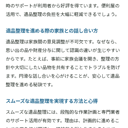
時のサポートが利用者から好評を得ています。便利屋の
遺品整理の費用を抑える工夫と注意点
活用で、遺品整理の負担を大幅に軽減できるでしょう。
橿原市で利用できる遺品整理の割引や特典
遺品整理費用を比較する際の重要ポイント
遺品整理を進める際の家族との話し合い方
遺品整理時に出るゴミ処理の正しい方法
遺品整理は家族間の意見調整が不可欠です。なぜなら、
遺品整理で発生するゴミの分別と処理手順
思い出の品や財産分与に関して認識の違いが生じやすい
環境に配慮した遺品整理ゴミ処理のコツ
からです。たとえば、事前に家族会議を開き、整理の方
針や大切にしたい品物を共有することでトラブルを防げ
遺品整理時の粗大ごみやリサイクル対応法
ます。円滑な話し合いを心がけることが、安心して遺品
橿原市で利用できるゴミ処理サービスの選
整理を進める秘訣です。
び方
遺品整理で出た不要品の正しい捨て方を解
スムーズな遺品整理を実現する方法と心得
説
スムーズな遺品整理には、段階的な作業計画と専門業者
ゴミ処理と遺品整理を同時に進めるポイン
のサポート活用が有効です。理由は、計画的に進めるこ
ト