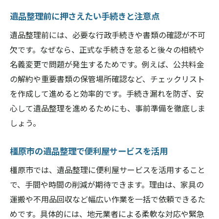
方
遺品整理前に押さえたい手続きと注意点
実際に利用した人の遺品整理体験談を紹介
遺品整理前には、必要な行政手続きや書類の確認が不可
橿原市で人気の遺品整理業者を調べる手順
欠です。なぜなら、正式な手続きを怠ると後々の相続や
レビューを活用した遺品整理業者の見極め
名義変更で問題が発生するためです。例えば、公共料金
方
の解約や重要書類の保管場所確認など、チェックリスト
口コミ活用で失敗しない遺品整理のコツ
を作成して進めると効率的です。手続き漏れを防ぎ、安
遺品整理におけるSNSや地域掲示板の活用
心して遺品整理を進めるためにも、事前準備を徹底しま
法
しょう。
費用対効果で選ぶ遺品整理のコツを解説
橿原市の遺品整理で便利屋サービスを活用
遺品整理の料金相場と費用内訳を知る方法
橿原市では、遺品整理に便利屋サービスを活用すること
費用対効果が高い遺品整理サービスの見分
で、手間や時間の削減が期待できます。理由は、家具の
け方
運搬や不用品回収など幅広い作業を一括で依頼できるた
追加料金を防ぐ遺品整理の契約チェックポ
めです。具体的には、地元業者による柔軟な対応や緊急
イント