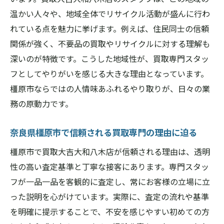
奈良県橿原市で安心して買取を利用するコツ
温かい人々や、地域全体でリサイクル活動が盛んに行わ
買取大吉大和八木店で安心取引を実現する
れている点を魅力に挙げます。例えば、住民同士の信頼
方法
関係が強く、不要品の買取やリサイクルに対する理解も
奈良県橿原市の買取利用時に気を付けたい
深いのが特徴です。こうした地域性が、買取専門スタッ
ポイント
フとしてやりがいを感じる大きな理由となっています。
橿原市ならではの人情味あふれるやり取りが、日々の業
信頼できる買取大吉大和八木店の選び方
務の原動力です。
橿原市で賢く買取店を利用するための工夫
スタッフが教える買取大吉大和八木店活用
奈良県橿原市で信頼される買取専門の理由に迫る
術
橿原市で買取大吉大和八木店が信頼される理由は、透明
安心して査定を受けるための事前準備とは
性の高い査定基準と丁寧な接客にあります。専門スタッ
専門スタッフが語る買取査定の裏側とは
フが一品一品を客観的に査定し、常にお客様の立場に立
買取大吉大和八木店スタッフ直伝の査定ポ
った説明を心がけています。実際に、査定の流れや基準
イント
を明確に提示することで、不安を感じやすい初めての方
奈良県橿原市の査定現場で重視される基準