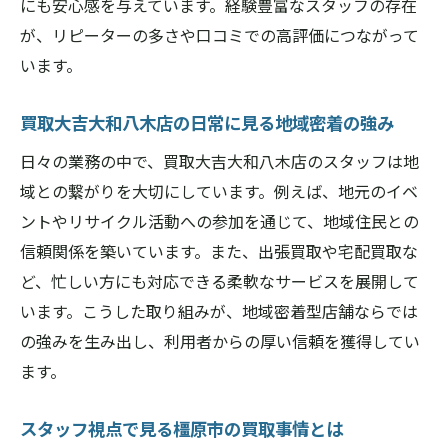
にも安心感を与えています。経験豊富なスタッフの存在
実際の査定で明かされる買取大吉大和八木
が、リピーターの多さや口コミでの高評価につながって
店の工夫
います。
専門スタッフが明かす査定の流れと注意点
買取大吉大和八木店の日常に見る地域密着の強み
橿原市で納得の価格を引き出すコツとは
日々の業務の中で、買取大吉大和八木店のスタッフは地
買取大吉大和八木店の査定姿勢を体感しよ
域との繋がりを大切にしています。例えば、地元のイベ
う
ントやリサイクル活動への参加を通じて、地域住民との
信頼できる買取を求めるなら知っておきたいポ
信頼関係を築いています。また、出張買取や宅配買取な
イント
ど、忙しい方にも対応できる柔軟なサービスを展開して
買取大吉大和八木店で重視される信頼の条
います。こうした取り組みが、地域密着型店舗ならでは
件
の強みを生み出し、利用者からの厚い信頼を獲得してい
奈良県橿原市で安心取引を実現するポイン
ます。
ト
スタッフが実践する信頼構築の方法とは
スタッフ視点で見る橿原市の買取事情とは