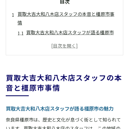
目次
買取大吉大和八木店スタッフの本音と橿原市事
情
買取大吉大和八木店スタッフが語る橿原市
の魅力
奈良県橿原市で信頼される買取専門の理由
に迫る
買取大吉大和八木店の日常に見る地域密着
買取大吉大和八木店スタッフの本
の強み
音と橿原市事情
スタッフ視点で見る橿原市の買取事情とは
実体験から学ぶ買取大吉大和八木店の接客
の工夫
買取大吉大和八木店スタッフが語る橿原市の魅力
橿原市で買取大吉大和八木店が選ばれる背
奈良県橿原市は、歴史と文化が息づく街として知られて
景
います。買取大吉大和八木店のスタッフは、この地域の