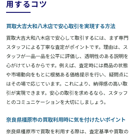
用するコツ
買取大吉大和八木店の求人が人気の理由を
紹介
買取大吉大和八木店で安心取引を実現する方法
地域密着型求人の魅力とメリットを解説
買取大吉大和八木店で安心して取引するには、まず専門
今注目される買取スタッフの働き方とは
スタッフによる丁寧な査定がポイントです。理由は、ス
納得の取引を叶える査定・買取の流れまとめ
タッフが一品一品を公平に評価し、透明性のある説明を
買取大吉大和八木店での査定・買取の流れ
心がけているからです。例えば、査定時には商品の状態
解説
や市場動向をもとに根拠ある価格提示を行い、疑問点に
奈良県橿原市でスムーズに買取を進める手
はその場で応じています。これにより、納得感の高い取
順
引が実現できます。安心の取引を求めるなら、スタッフ
スタッフが実践する安心の査定対応とは
とのコミュニケーションを大切にしましょう。
納得できる取引のためのポイントを整理
奈良県橿原市の買取利用時に気を付けたいポイント
買取大吉大和八木店流の効率的な利用方法
初めてでも安心な査定・買取の進め方
奈良県橿原市で買取を利用する際は、査定基準や買取の