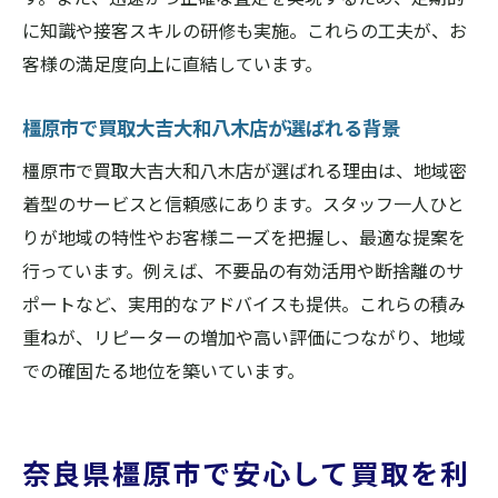
買取大吉大和八木店の出張買取が便利な理
に知識や接客スキルの研修も実施。これらの工夫が、お
由
客様の満足度向上に直結しています。
奈良県橿原市で人気の宅配買取の活用術
橿原市で買取大吉大和八木店が選ばれる背景
スタッフが教える効率的な断捨離の進め方
出張買取サービスを賢く利用するコツ
橿原市で買取大吉大和八木店が選ばれる理由は、地域密
着型のサービスと信頼感にあります。スタッフ一人ひと
宅配買取で自宅から簡単に整理整頓を実現
りが地域の特性やお客様ニーズを把握し、最適な提案を
買取大吉大和八木店スタッフの断捨離アド
行っています。例えば、不要品の有効活用や断捨離のサ
バイス
ポートなど、実用的なアドバイスも提供。これらの積み
橿原市の買取相場とスタッフ求人最新動向
重ねが、リピーターの増加や高い評価につながり、地域
買取大吉大和八木店で知る橿原市の相場動
での確固たる地位を築いています。
向
奈良県橿原市で注目のスタッフ求人情報ま
とめ
奈良県橿原市で安心して買取を利
スタッフ視点で見る買取相場の変化と特徴