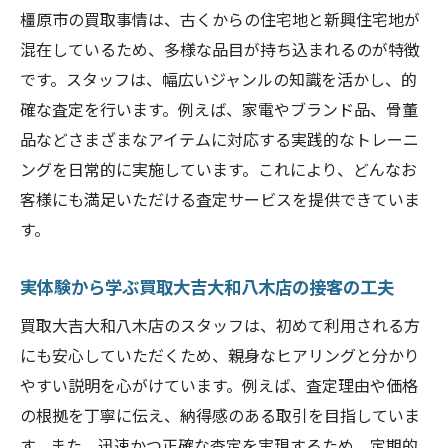
初めての買取でも安心できる理由を解説
橿原市の買取事情は、古くからの住宅地と新興住宅地が
買取大吉大和八木店の信頼性が高い理由
混在しているため、多様な品目が持ち込まれるのが特徴
信頼できる店舗選びのチェックリスト
です。スタッフは、幅広いジャンルの知識を活かし、的
買取大吉大和八木店の強みを徹底解説
確な査定を行います。例えば、家電やブランド品、骨董
品などさまざまなアイテムに対応する実践的なトレーニ
買取大吉大和八木店が選ばれる理由を深掘
ングを日常的に実施しています。これにより、どんなお
り
客様にも満足いただける査定サービスを提供できていま
奈良県橿原市で支持されるサービス内容と
す。
は
スタッフが語る店舗独自の強みと魅力
実体験から学ぶ買取大吉大和八木店の接客の工夫
リピーターが増える買取大吉大和八木店の
買取大吉大和八木店のスタッフは、初めて利用される方
特徴
にも安心していただくため、親身なヒアリングと分かり
地域に愛される買取サービスの秘訣
やすい説明を心がけています。例えば、査定理由や価格
他店と比較して強みが際立つ理由
の根拠を丁寧に伝え、納得感のある取引を目指していま
出張や宅配買取を活用した断捨離の新常識
す。また、迅速かつ正確な査定を実現するため、定期的