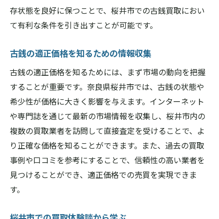
古銭のコレクションを価値ある資産に変え
存状態を良好に保つことで、桜井市での古銭買取におい
る方法
て有利な条件を引き出すことが可能です。
奈良県桜井市での買取成功までのステップ
実際の買取体験談から得る貴重な教訓
古銭の適正価格を知るための情報収集
奈良県桜井市で古銭買取を成功させるための最
古銭の適正価格を知るためには、まず市場の動向を把握
終チェックポイント
することが重要です。奈良県桜井市では、古銭の状態や
買取前に確認すべき重要なポイント
希少性が価格に大きく影響を与えます。インターネット
買取が成立するまでの流れを把握する
や専門誌を通じて最新の市場情報を収集し、桜井市内の
買取後のアフターケアとその必要性
複数の買取業者を訪問して直接査定を受けることで、よ
り正確な価格を知ることができます。また、過去の買取
桜井市での古銭買取を総括するチェックリ
事例や口コミを参考にすることで、信頼性の高い業者を
スト
見つけることができ、適正価格での売買を実現できま
古銭買取のプロに聞いた成功の秘訣
す。
買取後に後悔しないための最終確認
桜井市での買取体験談から学ぶ