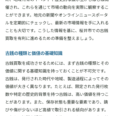
点
催され、これらを通じて市場の動向を実際に観察するこ
高値買取への道！奈良県桜井市での古銭査定の
とができます。地元の新聞やオンラインニュースポータ
ポイント
ルを定期的にチェックし、最新の市場情報を手に入れる
桜井市の市場動向を踏まえた査定基準
ことも大切です。こうした情報を基に、桜井市での古銭
古銭の付属品・証明書の重要性
買取を有利に進めるための準備を整えましょう。
査定結果を最大限に引き出す交渉術
古銭の種類と価値の基礎知識
複数業者での査定を効果的に利用する
古銭買取を成功させるためには、まず古銭の種類とその
奈良県桜井市で査定額を上げるための工夫
価値に関する基礎知識を持っておくことが不可欠です。
桜井市特有の査定トラブルとその対策
古銭は、発行された時代や地域、製造過程によってその
査定方法を賢く選ぶ！奈良県桜井市での古銭買
価値が大きく異なります。たとえば、限定された発行枚
取攻略法
数や特定の歴史的背景を持つ古銭は、高い価値を持つこ
来店査定と出張査定のメリット・デメリッ
とがあります。また、保存状態も重要な要素であり、錆
ト
びや傷が少ないほど高値で取引される傾向があります。
宅配買取サービスの利用方法と注意点