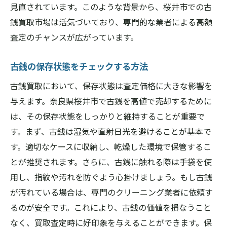
見直されています。このような背景から、桜井市での古
秘訣
銭買取市場は活気づいており、専門的な業者による高額
古銭のメンテナンスで査定額をアップ
査定のチャンスが広がっています。
季節と市場のタイミングを捉える
ネットオークションと店舗買取の違い
古銭の保存状態をチェックする方法
古銭買取のプロが教える高額査定のテクニ
古銭買取において、保存状態は査定価格に大きな影響を
ック
与えます。奈良県桜井市で古銭を高値で売却するために
桜井市での最新の買取キャンペーン情報
は、その保存状態をしっかりと維持することが重要で
買取額を高めるための効果的な交渉術
す。まず、古銭は湿気や直射日光を避けることが基本で
古銭の価値を最大化！奈良県桜井市での買取成
す。適切なケースに収納し、乾燥した環境で保管するこ
功事例
とが推奨されます。さらに、古銭に触れる際は手袋を使
桜井市での成功事例から学ぶ買取のコツ
用し、指紋や汚れを防ぐよう心掛けましょう。もし古銭
が汚れている場合は、専門のクリーニング業者に依頼す
高額買取に成功した古銭の特徴
るのが安全です。これにより、古銭の価値を損なうこと
買取経験者が語る成功の秘訣
なく、買取査定時に好印象を与えることができます。保