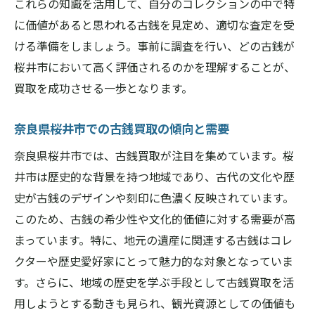
これらの知識を活用して、自分のコレクションの中で特
査定方法別のコストと手数料の比較
に価値があると思われる古銭を見定め、適切な査定を受
奈良県桜井市でおすすめの査定方法とは
ける準備をしましょう。事前に調査を行い、どの古銭が
桜井市において高く評価されるのかを理解することが、
査定にかかる時間とその節約法
買取を成功させる一歩となります。
賢い査定方法の選択で買取額を上げる
奈良県桜井市での古銭買取における信頼性の見
奈良県桜井市での古銭買取の傾向と需要
極め方
奈良県桜井市では、古銭買取が注目を集めています。桜
信頼性の高い業者の見分け方
井市は歴史的な背景を持つ地域であり、古代の文化や歴
買取契約書とその重要性
史が古銭のデザインや刻印に色濃く反映されています。
奈良県桜井市での詐欺業者を避ける方法
このため、古銭の希少性や文化的価値に対する需要が高
業者の買取ポリシーを確認する
まっています。特に、地元の遺産に関連する古銭はコレ
事前に確認すべき業者の評判と実績
クターや歴史愛好家にとって魅力的な対象となっていま
信頼できる業者との長期的な関係構築
す。さらに、地域の歴史を学ぶ手段として古銭買取を活
用しようとする動きも見られ、観光資源としての価値も
高額査定を狙え！奈良県桜井市での古銭買取の