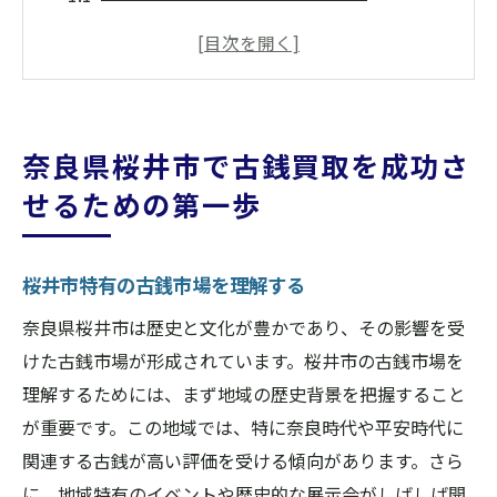
古銭の種類と価値の基礎知識
奈良県桜井市での古銭買取の傾向と需要
古銭の保存状態をチェックする方法
古銭の適正価格を知るための情報収集
奈良県桜井市で古銭買取を成功さ
桜井市での買取体験談から学ぶ
せるための第一歩
買取業者選びが鍵！奈良県桜井市での古銭買取
の極意
桜井市特有の古銭市場を理解する
評判と口コミで信頼できる業者を見つける
買取業者の査定方法の違いを把握する
奈良県桜井市は歴史と文化が豊かであり、その影響を受
けた古銭市場が形成されています。桜井市の古銭市場を
地域密着型業者と全国チェーンの比較
理解するためには、まず地域の歴史背景を把握すること
業者の過去の実績を調べるポイント
が重要です。この地域では、特に奈良時代や平安時代に
奈良県桜井市で人気の買取業者ランキング
関連する古銭が高い評価を受ける傾向があります。さら
初めての業者選びで失敗しないための注意
に、地域特有のイベントや歴史的な展示会がしばしば開