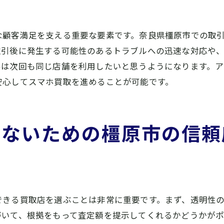
買取店の営業時間とアクセス情報
現金受取までの時間を確認
な顧客満足を支える重要な要素です。奈良県橿原市での取
スマホ買取で差がつく！橿原市での査定前の準備
取引後に発生する可能性のあるトラブルへの迅速な対応や
査定に出す前に確認するスマホの状態
客は次回も同じ店舗を利用したいと思うようになります。
安心してスマホ買取を進めることが可能です。
過去の取引実績を参考にする方法
データ消去の手順と注意点
査定額を上げるためのクリーニング方法
しないための橿原市の信頼
付属品の有無とその影響
新品同様の状態に近づける秘訣
橿原市で安心してスマホを売る方法と買取店の特徴
買取店の信頼性を見極める方法
できる買取店を選ぶことは非常に重要です。まず、透明性
安全な取引を行うための基本知識
づいて、根拠をもって査定額を提示してくれるかどうかが
地元密着型の買取店がもたらす安心感