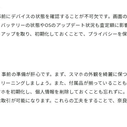
橿原市でスマホを高価買取してもらうための秘訣
態
高価買取を成功させるスマホの特徴
事前にデバイスの状態を確認することが不可欠です。画面
付属品や箱を揃えるメリット
、バッテリーの状態やOSのアップデート状況も査定額に影
キャンペーンや特典を利用する方法
クアップを取り、初期化しておくことで、プライバシーを
事前の修理やクリーニングの効果
価格交渉のコツとタイミング
季節や時期による買取価格の変動
初めてのスマホ買取でも安心！橿原市での手順と注意点
、事前の準備が肝心です。まず、スマホの外観を綺麗に保
スマホ買取の基本的な流れ
クリーニングしましょう。また、付属品が揃っていることも
マホを初期化し、個人情報を削除しておくことも忘れずに
必要な書類と準備物リスト
な取引が可能になります。これらの工夫をすることで、奈
よくある質問とその回答
買取契約書の読み方と注意点
トラブルを防ぐための心構え