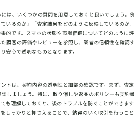
利用者の声から学ぶ成功事例
めには、いくつかの質問を用意しておくと良いでしょう。
橿原市でのスマホ買取がスムーズになるポイントを解説
しているのか」「査定結果をどのように反映しているのか
買取店予約のメリットと方法
効果的です。スマホの状態や市場価値についてどのように
事前に理解しておくべき査定基準
した顧客の評価やレビューを参照し、業者の信頼性を確認
スムーズな取引のためのコミュニケーション術
より安心で透明なものとなります。
よくあるトラブルとその回避策
買取時に利用できる便利なサービス
店内の雰囲気が安心感を与える理由
イントは、契約内容の透明性と細部の確認です。まず、査
奈良県橿原市で買取店を選ぶ際のチェックリスト
確認しましょう。特に、取り消しや返品のポリシーも契約
買取店選びで注目すべきポイント
いても理解しておくと、後のトラブルを防ぐことができま
公式情報と口コミの比較方法
らをしっかりと押さえることで、納得のいく取引を行うこ
キャンセル時の対応ポリシー
初回利用者向けの特典とサービス