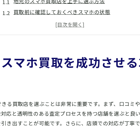
地元のスマホ買取店を上手に選ぶ方法
買取前に確認しておくべきスマホの状態
査定額を上げるための簡単な工夫
査定の透明性を確認するための質問集
契約時に注意するべきポイント
アフターサービスの重要性
スマホ買取を成功させる
スマホ買取で失敗しないための橿原市の信頼店選び
信頼できる買取店の特徴
地元の口コミを活用した情報収集法
公式ウェブサイトで確認すべき情報
できる買取店を選ぶことは非常に重要です。まず、口コミ
買取実績から見る信頼性
金対応と透明性のある査定プロセスを持つ店舗を選ぶと良
店員の対応がもたらす安心感
を引き出すことが可能です。さらに、店頭での対応が丁寧
保証制度の有無をチェック