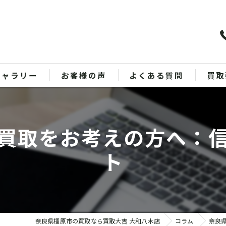
ギャラリー
お客様の声
よくある質問
買取
バッ
買取をお考えの方へ：
ブラ
ト
貴金
時計
金
奈良県橿原市の買取なら買取大吉 大和八木店
コラム
奈良