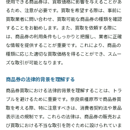
使用できる商品券は、買取価格に影響を与えることがあ
交渉時に使えるフレーズ集
るため、注意が必要です。買取を希望する際は、事前に
買取業者に問い合わせ、買取可能な商品券の種類を確認
よくある交渉の失敗例とその対策
することをお勧めします。また、買取を依頼する際に
交渉を成功させるための心構え
は、商品券の利用条件もしっかりと把握し、業者に正確
買取店スタッフの経験豊富さが取引をスムーズ
な情報を提供することが重要です。これにより、商品の
にする理由
種類に応じた適切な買取価格を得ることができ、スムー
経験豊富なスタッフの見極め方
ズな取引が可能となります。
スタッフの対応が顧客満足に与える影響
スムーズな取引を実現するコミュニケーシ
商品券の法律的背景を理解する
ョン術
商品券買取における法律的背景を理解することは、トラ
スタッフ教育制度の重要性
ブルを避けるために重要です。奈良県橿原市で商品券買
良いスタッフを見つけるための質問例
取を考える際、特に注意すべきは、消費者契約法や景品
スタッフの経験談から学ぶ成功の秘訣
表示法の規制です。これらの法律は、商品券の販売およ
び買取における不当な取引を防ぐために設けられていま
商品券買取で避けたいトラブルとその防止策