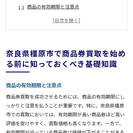
商品の有効期限と注意点
買取可能な商品券の種類を確認
商品券の法律的背景を理解する
商品の状態が買取価格に与える影響
商品の正規性を確認する方法
奈良県橿原市で商品券買取を始め
奈良県橿原市の特有の買取規制
る前に知っておくべき基礎知識
商品券買取で失敗しないための信頼できる店舗
選びのコツ
商品の有効期限と注意点
口コミやレビューを活用する方法
店舗の運営年数から信頼性を判断
商品券買取を成功させるためには、商品の有効期限にし
っかりと注意を払うことが重要です。特に、奈良県橿原
地域密着型店舗のメリット
市での買取においては、有効期限が長い商品券ほど高い
査定員の資格と経験をチェック
評価を受けやすく、買取価格も高くなります。一方で、
保証制度の有無を確認
有効期限が迫っている商品券は価値が下がることがある