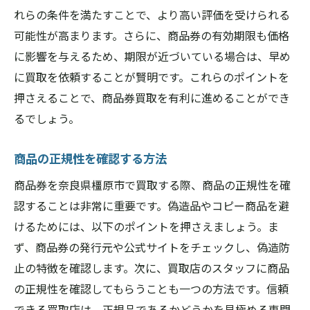
地域イベントでの買取情報を活用
れらの条件を満たすことで、より高い評価を受けられる
地元住民の経験談から学ぶ
可能性が高まります。さらに、商品券の有効期限も価格
橿原市での成功事例から学ぶ商品券買取の秘訣
に影響を与えるため、期限が近づいている場合は、早め
実際の成功事例を分析する
に買取を依頼することが賢明です。これらのポイントを
成功事例から学ぶ買取のコツ
押さえることで、商品券買取を有利に進めることができ
るでしょう。
成功事例に共通する要因を探る
成功事例を自分の取引に活かす方法
商品の正規性を確認する方法
成功事例に学ぶ交渉術
商品券を奈良県橿原市で買取する際、商品の正規性を確
成功事例を紹介するセミナー情報
認することは非常に重要です。偽造品やコピー商品を避
けるためには、以下のポイントを押さえましょう。ま
ず、商品券の発行元や公式サイトをチェックし、偽造防
止の特徴を確認します。次に、買取店のスタッフに商品
の正規性を確認してもらうことも一つの方法です。信頼
できる買取店は、正規品であるかどうかを見極める専門