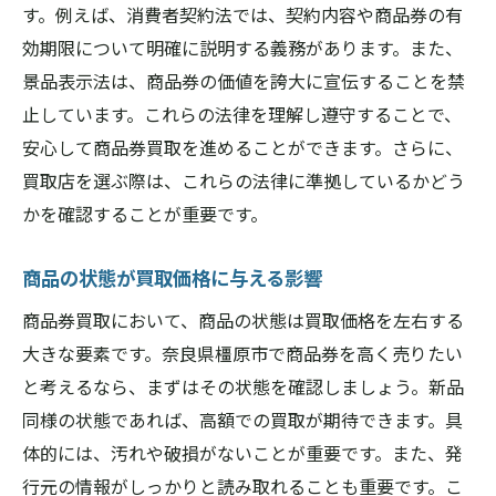
す。例えば、消費者契約法では、契約内容や商品券の有
偽物商品券の見分け方
効期限について明確に説明する義務があります。また、
トラブル事例から学ぶ注意点
景品表示法は、商品券の価値を誇大に宣伝することを禁
契約書の確認ポイント
止しています。これらの法律を理解し遵守することで、
トラブルを未然に防ぐためのコミュニケー
安心して商品券買取を進めることができます。さらに、
ション法
買取店を選ぶ際は、これらの法律に準拠しているかどう
不正行為に対する法的対応策
かを確認することが重要です。
トラブル時の相談窓口を知る
商品の状態が買取価格に与える影響
地元密着型の店舗が安心な商品券買取におすす
めな理由
商品券買取において、商品の状態は買取価格を左右する
地元店舗の強みと安心感
大きな要素です。奈良県橿原市で商品券を高く売りたい
と考えるなら、まずはその状態を確認しましょう。新品
地域特性を活かした買取サービス
同様の状態であれば、高額での買取が期待できます。具
地元密着型店舗の信頼性
体的には、汚れや破損がないことが重要です。また、発
地元の口コミを利用した店舗選び
行元の情報がしっかりと読み取れることも重要です。こ