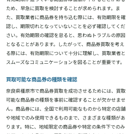
無料査定サービスの利用法
ため、早急に買取を検討することが求められます。ま
橿原市の相場情報をチェックして商品券買取で
た、買取業者に商品券を持ち込む際には、有効期限を確
得する方法
認し、期限切れとなっていないことを必ず確認してくだ
最新の市場動向を把握する
さい。有効期限の確認を怠ると、思わぬトラブルの原因
オンラインとオフラインの相場比較
となることがあります。したがって、商品券買取を考え
る際には、有効期限について十分に理解し、買取業者と
季節ごとの相場変動を知る
スムーズなコミュニケーションを図ることが重要です。
取引日を選ぶ際のポイント
相場調査のための便利なツール
買取可能な商品券の種類を確認
地域特有の価格変動要因
奈良県橿原市で商品券買取を成功させるためには、買取
奈良県での買取価格をアップするための効果的
可能な商品券の種類を事前に確認することが欠かせませ
な交渉術
ん。商品券には、全国で利用可能なものから特定の店舗
交渉前に準備すべき情報
や地域でのみ使用できるものまで、さまざまな種類があ
買取価格を上げるための交渉テクニック
ります。特に、地域限定の商品券や特定の条件下でのみ
不利な条件を避けるための交渉法