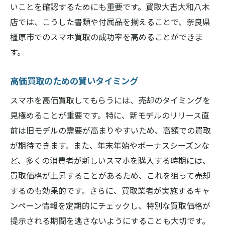
いことを確認するためにも重要です。買取大吉大和八木
スマホ買取で陥りやすい落とし穴
店では、こうした書類や付属品を揃えることで、奈良県
奈良県橿原市での買取時の注意点
橿原市でのスマホ買取の成功率を高めることができま
高価査定を実現するための秘訣
す。
買取時に避けるべき一般的なミス
査定額を下げないためのポイント
高価買取のための賢いタイミング
安心して取引を進めるためのヒント
スマホを高価買取してもらうには、売却のタイミングを
スマホ買取で失敗しないための橿原市での情報
見極めることが重要です。特に、新モデルのリリース直
収集法
前は旧モデルの需要が高まりやすいため、高額での買取
情報収集の重要性とその方法
が期待できます。また、年末年始やボーナスシーズンな
ど、多くの消費者が新しいスマホを購入する時期には、
信頼できる情報源を見つけるコツ
買取価格が上昇することがあるため、これを狙って売却
橿原市での最新の買取情報を得る方法
するのも効果的です。さらに、買取業者が実施するキャ
買取相場を調べるためのオンラインツール
ンペーン情報を定期的にチェックし、特別な買取価格が
情報収集が成功の鍵を握る理由
提示される期間を逃さないようにすることも大切です。