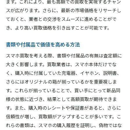
ます。これにより、最も高額での買取を実現するチャン
査定基準を事前に理解する重要性
スが広がります。さらに、最新の市場価格をリサーチし
ておくと、業者との交渉をスムーズに進めることがで
口コミや評価を活用した賢い選び方
き、より高い買取価格を引き出すことが可能です。
橿原市での買取店の最新トレンドを知る
スマホを高く売るために知っておきたい査定の
書類や付属品で価値を高める方法
流れ
スマホ買取を考える際、書類や付属品の有無は査定額に
査定のステップを事前に理解する
大きく影響します。買取業者は、スマホ本体だけでな
買取業者の査定プロセスの裏側
く、購入時に付属していた充電器、イヤホン、説明書、
査定の流れをスムーズにするための準備
さらにはオリジナルの箱が揃っているかを重要視しま
価格交渉で重要なポイントとは
す。これらが揃っていることで、買い手にとって新品同
査定時に必要となる書類の確認
様の状態に近づき、結果として高額買取が期待できま
査定の流れを公開することの重要性
す。また、購入時のレシートや保証書があると、さらに
信頼性が増し、買取額がアップすることが多いです。こ
奈良県橿原市でのスマホ買取注意点と高価査定
れらの書類は、スマホの購入履歴を証明し、偽物ではな
の裏側