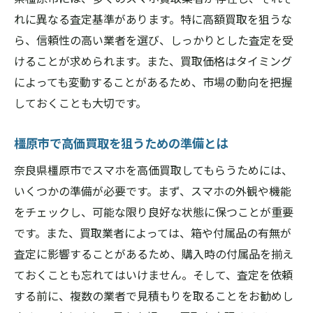
査定の透明性を確保するための工夫
れに異なる査定基準があります。特に高額買取を狙うな
奈良県橿原市でスマホ買取を成功させるための
ら、信頼性の高い業者を選び、しっかりとした査定を受
秘訣
けることが求められます。また、買取価格はタイミング
成功するスマホ買取のための第一歩
によっても変動することがあるため、市場の動向を把握
買取業者の選び方で大きく差が出る
しておくことも大切です。
事前準備が成功に導く鍵となる
橿原市で高価買取を狙うための準備とは
交渉のポイント：価格を引き上げる方法
奈良県橿原市でスマホを高価買取してもらうためには、
レビューを活用して信頼できる業者を選ぶ
いくつかの準備が必要です。まず、スマホの外観や機能
奈良県橿原市での成功体験を共有
をチェックし、可能な限り良好な状態に保つことが重要
高価買取を目指す橿原市のスマホ買取店選びの
です。また、買取業者によっては、箱や付属品の有無が
コツ
査定に影響することがあるため、購入時の付属品を揃え
スマホ買取店選びの重要なポイント
ておくことも忘れてはいけません。そして、査定を依頼
知名度と実績を比較する方法
する前に、複数の業者で見積もりを取ることをお勧めし
顧客サービスが鍵となる理由