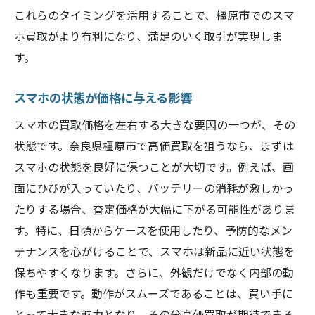
口コミやレビューを活用する方法
これらのタイミングを活用することで、橿原市でのスマ
奈良県橿原市でスマホ買取を有利に進める秘訣
ホ買取がより有利になり、満足のいく取引が実現しま
奈良県橿原市での買取戦略を立てる
す。
交渉力を高めてより良い条件を引き出す
スマホの状態が価格に与える影響
買取業者との関係を築く方法
スマホの買取価格を左右する大きな要因の一つが、その
価値を最大化するための具体的なステップ
状態です。奈良県橿原市で高価買取を狙うなら、まずは
地域特有の買取傾向を理解する
スマホの状態を良好に保つことが大切です。例えば、画
買取プロセスを有利に進めるためのツール
面にひびが入っていたり、バッテリーの消耗が激しかっ
たりする場合、査定価格が大幅に下がる可能性がありま
す。特に、日頃からケースを使用したり、予防的なメン
テナンスを心がけることで、スマホは新品に近い状態を
保ちやすくなります。さらに、外観だけでなく内部の動
作も重要です。動作がスムーズであることは、買い手に
とって大きな魅力となり、その分高価買取が期待できる