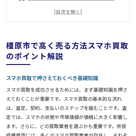
橿原市で高価買取を狙うための準備とは
書類や付属品で価値を高める方法
高価買取のための賢いタイミング
スマホの状態が価格に与える影響
橿原市で高く売る方法スマホ買取
市場動向を知っておくことの重要性
のポイント解説
スマホ買取の査定基準奈良県橿原市での実例を
紹介
スマホ買取で押さえておくべき基礎知識
橿原市の買取店が注目する査定基準
実際の査定例：高く評価されるポイントと
スマホ買取を成功させるためには、まず基礎知識を押さ
は
えておくことが重要です。スマホ買取の基本的な流れ
は、査定、契約、支払いのステップを踏むことです。査
奈良県橿原市での査定プロセスの流れ
定では、スマホの状態や市場価値が価格に大きく影響し
査定時のチェックポイントを理解する
ます。さらに、どの買取業者を選ぶかも重要です。奈良
実際の査定額が決まるまでの流れ
県橿原市には、多くのスマホ買取業者が存在し、それぞ