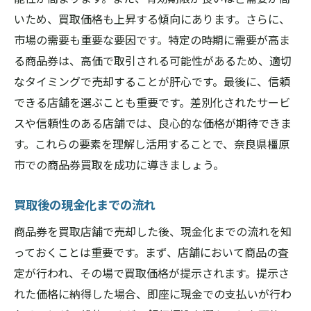
いため、買取価格も上昇する傾向にあります。さらに、
買取後の現金受け取り方法
市場の需要も重要な要因です。特定の時期に需要が高ま
手続き中の注意点とトラブル回避法
る商品券は、高価で取引される可能性があるため、適切
現金化後の資金活用アイデア
なタイミングで売却することが肝心です。最後に、信頼
商品券買取の成功体験！橿原市での高価買取事
できる店舗を選ぶことも重要です。差別化されたサービ
例を紹介
スや信頼性のある店舗では、良心的な価格が期待できま
実際に高価買取を成功させた方の体験談
す。これらの要素を理解し活用することで、奈良県橿原
買取価格アップを実現した具体的な方法
市での商品券買取を成功に導きましょう。
地域の特性を活かした買取成功の秘訣
買取後の現金化までの流れ
店舗の信頼性が買取に与える影響
高価買取を支えたスタッフの対応
商品券を買取店舗で売却した後、現金化までの流れを知
っておくことは重要です。まず、店舗において商品の査
成功体験を次回に活かすためのヒント
定が行われ、その場で買取価格が提示されます。提示さ
れた価格に納得した場合、即座に現金での支払いが行わ