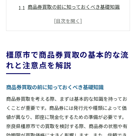
商品券買取の前に知っておくべき基礎知識
買取手続きのステップバイステップガイド
注意すべき点：有効期限と状態の確認
偽造防止！信頼できる店舗での買取を選ぶ
理由
橿原市で商品券買取の基本的な流
買取価格を左右する要素とは？
れと注意点を解説
買取後の現金化までの流れ
効率的に商品券を高価買取するための店舗選び
商品券買取の前に知っておくべき基礎知識
のポイント
口コミで選ぶ！地域密着型店舗の利点
商品券買取を考える際、まずは基本的な知識を持ってお
高価買取を実現するための比較方法
くことが重要です。商品券には発行元や種類によって価
値が異なり、即座に現金化するための準備が必要です。
営業時間と対応スピードの重要性
奈良県橿原市での買取を検討する際、商品券の状態や有
信頼できる査定士の見極め方
効期限が買取価格に大きく影響します。また、信頼でき