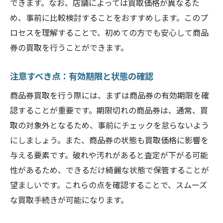
できます。なお、店舗によっては買取価格が異なるた
法
め、事前に比較検討することをおすすめします。このプ
キャンペーンを利用した買取アップのチャ
ロセスを理解することで、初めての方でも安心して商品
ンス
券の買取を行うことができます。
複数の券種をまとめて売るメリット
注意すべき点：有効期限と状態の確認
状態を保つための保管方法
店舗とのコミュニケーションの取り方
商品券買取を行う際には、まずは商品券の有効期限を確
市場動向を理解して賢く売る
認することが重要です。期限切れの商品券は、通常、買
取の対象外となるため、事前にチェックを怠らないよう
急な出費に備える商品券買取のメリットとその
にしましょう。また、商品券の状態も買取価格に影響を
活用法
与える要素です。破れや汚れがあると査定が下がる可能
商品券買取が急な支払いに役立つ理由
性があるため、できるだけ綺麗な状態で保管することが
家計管理における商品券買取の活用法
望ましいです。これらの点を確認することで、スムーズ
非常時に備えて現金化するという選択肢
な買取手続きが可能になります。
買取を通じた資産の流動性向上