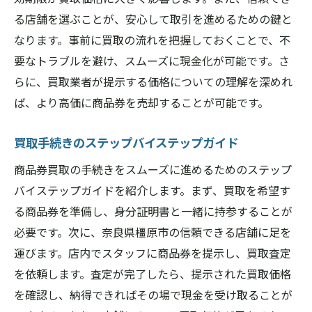
オンライン査定と店舗査定の違い
る店舗を選ぶことが、安心して取引を進めるための鍵と
コストパフォーマンスの良い店舗を探すコ
なります。事前に買取の流れを把握しておくことで、不
ツ
要なトラブルを避け、スムーズに現金化が可能です。さ
奈良県橿原市で信頼性の高い商品券買取店を見
らに、買取業者が提示する価格についての理解を深めれ
つける方法
ば、より高価に商品券を売却することが可能です。
地元の評判を調べる方法
買取手続きのステップバイステップガイド
公式サイトの情報から判断するポイント
SNSを活用して最新情報をキャッチ
商品券買取の手続きをスムーズに進めるためのステップ
知人の紹介を受けるメリット
バイステップガイドを紹介します。まず、買取を希望す
る商品券を準備し、身分証明書と一緒に持参することが
地元商店街と連携した店舗の特長
必要です。次に、奈良県橿原市の信頼できる店舗に足を
リピーターが多い店舗の特徴
運びます。店内でスタッフに商品券を提示し、買取査定
商品券買取の際に知っておくべき価値を最大限
を依頼します。査定が完了したら、提示された買取価格
に引き出すコツ
を確認し、納得できればその場で現金を受け取ることが
タイミングを見極めて買取価格を上げる方