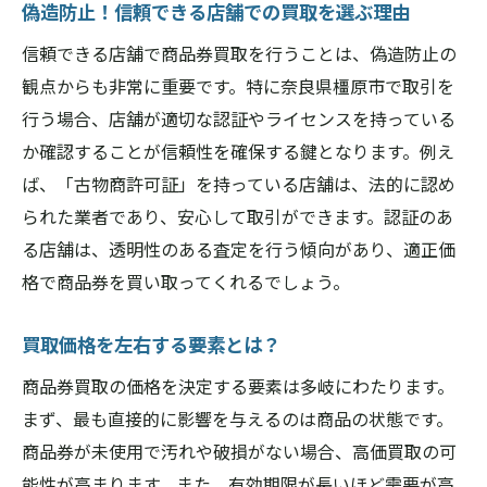
有効期限間近の商品券を活かす方法
偽造防止！信頼できる店舗での買取を選ぶ理由
賢い消費者が実践する現金化テクニック
信頼できる店舗で商品券買取を行うことは、偽造防止の
商品券を高価買取してもらうための準備と知識
観点からも非常に重要です。特に奈良県橿原市で取引を
事前の市場調査で高価買取を目指す
行う場合、店舗が適切な認証やライセンスを持っている
か確認することが信頼性を確保する鍵となります。例え
商品券の種類別の買取相場を知る
ば、「古物商許可証」を持っている店舗は、法的に認め
効果的な交渉術で買取価格を上げる
られた業者であり、安心して取引ができます。認証のあ
事前に必要な書類を準備する
る店舗は、透明性のある査定を行う傾向があり、適正価
買取時に求められる身分証明書の種類
格で商品券を買い取ってくれるでしょう。
商品の価値を正しく評価するための知識
奈良県橿原市で商品券を現金化する際の具体的
買取価格を左右する要素とは？
な手順
商品券買取の価格を決定する要素は多岐にわたります。
店舗選びから現金化までの流れ
まず、最も直接的に影響を与えるのは商品の状態です。
来店前に確認すべき必要書類
商品券が未使用で汚れや破損がない場合、高価買取の可
店舗での査定から買取までの待ち時間
能性が高まります。また、有効期限が長いほど需要が高