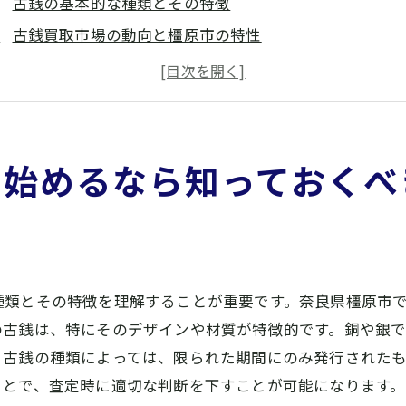
古銭の基本的な種類とその特徴
古銭買取市場の動向と橿原市の特性
古銭の保存方法とその重要性
古銭の価値を左右する要因とは？
橿原市での古銭保有者の傾向
古銭買取初心者が陥りがちなミス
を始めるなら知っておくべ
銭買取のポイント！橿原市で高価買取を実現する秘訣とは
高価買取を狙うための事前準備とは
専門家の査定を有効活用する方法
橿原市で人気の買取業者の特徴
種類とその特徴を理解することが重要です。奈良県橿原市
古銭価値を最大化するための交渉術
の古銭は、特にそのデザインや材質が特徴的です。銅や銀
市場価格を知るための情報収集法
、古銭の種類によっては、限られた期間にのみ発行された
買取前に確認すべきポイント一覧
ことで、査定時に適切な判断を下すことが可能になります。