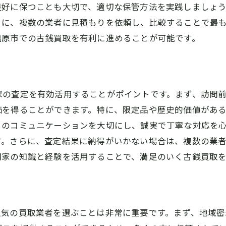
良好に保つことも大切で、適切な保管方法を実践しましょ
必要な準備と注意点を解説
らに、複数の業者に見積もりを依頼し、比較することで最
大吉の出張買取サービスが選ばれる理由
橿原市での古銭買取を有利に進めることが可能です。
出張買取でのトラブル回避法
家の査定を有効活用することがポイントです。まず、訪問
価を得ることができます。特に、限定品や歴史的価値があ
とのコミュニケーションを大切にし、誠実で丁寧な対応を
す。さらに、査定結果に納得がいかない場合は、複数の業
門家の知識と経験を活用することで、満足のいく古銭買取
人気の買取業者を選ぶことは非常に重要です。まず、地域密