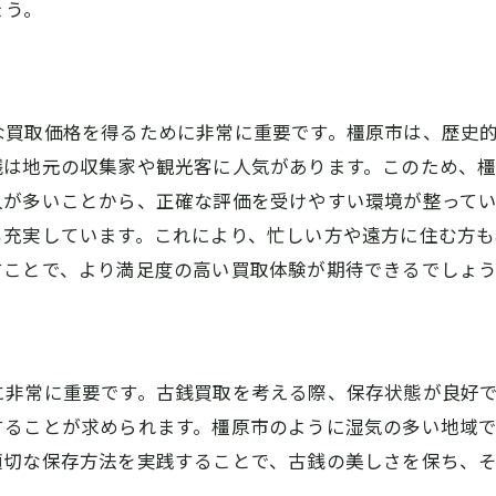
ょう。
吉大和八木店が選ばれる理由とは？古銭買取の実績と信頼
豊富な実績が示す信頼の証
地域密着型サービスの強み
専門家による丁寧な査定の魅力
な買取価格を得るために非常に重要です。橿原市は、歴史
銭は地元の収集家や観光客に人気があります。このため、
お客様の声に基づく高評価の理由
人が多いことから、正確な評価を受けやすい環境が整って
透明性のある買取プロセス
も充実しています。これにより、忙しい方や遠方に住む方
スタッフの専門性と親切な対応
すことで、より満足度の高い買取体験が期待できるでしょ
銭買取の流れを解説！橿原市で安心して利用できるサービ
買取プロセスのステップバイステップガイド
橿原市での出張買取サービスの利用法
に非常に重要です。古銭買取を考える際、保存状態が良好
宅配買取での手軽な買取体験
することが求められます。橿原市のように湿気の多い地域
査定から買取までの流れを徹底解説
適切な保存方法を実践することで、古銭の美しさを保ち、
初めての方でも安心して利用できる理由