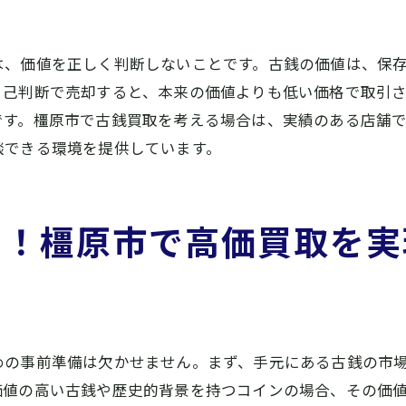
便利なサービスとその利用法
橿原市で愛される店舗の秘密
は、価値を正しく判断しないことです。古銭の価値は、保
銭の価値を引き出す！プロが教える橿原市での買取成功術
自己判断で売却すると、本来の価値よりも低い価格で取引
古銭を高く売るための秘訣
す。橿原市で古銭買取を考える場合は、実績のある店舗で
談できる環境を提供しています。
プロの視点から見た査定基準
査定時に有利になる情報とは
橿原市での市場トレンドを掴む方法
ト！橿原市で高価買取を実
買取成功のための専門家のアドバイス
失敗しない古銭買取のための基本戦略
原市で古銭買取をお考えの方へ！大吉の出張買取サービス
出張買取サービスのメリットとデメリット
めの事前準備は欠かせません。まず、手元にある古銭の市
出張買取を利用する際の流れ
価値の高い古銭や歴史的背景を持つコインの場合、その価
橿原市での出張買取成功のコツ