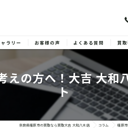
ギャラリー
お客様の声
よくある質問
買取
バッ
考えの方へ！大吉 大和
ブラ
ト
貴金
時計
金
奈良県橿原市の買取なら買取大吉 大和八木店
コラム
橿原市