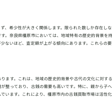
古銭買取の事前に準備すべきこと
原市で古銭買取を成功させるための具体的なステップガイ
成功するための事前リサーチの重要性
まず、希少性が大きく関係します。限られた数しか存在しな
信頼できる買取業者の選び方
です。奈良県橿原市においては、地域特有の歴史的背景を
査定前に確認すべき古銭の状態
が少ないほど、査定額が上がる傾向にあります。これらの
買取交渉で押さえておくべきポイント
買取後の手続きとその流れ
古銭買取で失敗しないための注意点
和八木店の特徴：橿原市で古銭買取を安心して任せられる
あります。これは、地域の歴史的背景や古代の文化に対す
店舗の特長とそのアプローチ
境が整っており、古銭の需要も高いです。特に、親から子
経験豊富なスタッフによる信頼の査定
んでいます。これにより、橿原市内の古銭買取市場は活性
地域コミュニティへの貢献とその意義
顧客満足度の高さを支える要因