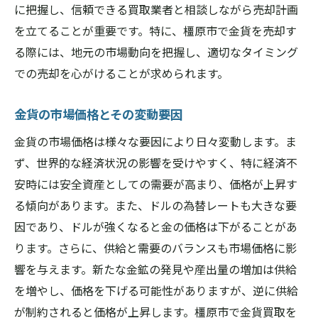
に把握し、信頼できる買取業者と相談しながら売却計画
橿原市内の評判高い業者の一覧
を立てることが重要です。特に、橿原市で金貨を売却す
信頼性を確かめるための具体的な方法
る際には、地元の市場動向を把握し、適切なタイミング
過去のトラブル事例から学ぶ業者選び
での売却を心がけることが求められます。
評価基準とその重要性
業者との初回相談でチェックすべきポイン
金貨の市場価格とその変動要因
ト
金貨の市場価格は様々な要因により日々変動します。ま
金貨買取で注意したいトラブルとその対策
ず、世界的な経済状況の影響を受けやすく、特に経済不
よくあるトラブル事例とその対処法
安時には安全資産としての需要が高まり、価格が上昇す
る傾向があります。また、ドルの為替レートも大きな要
契約前に確認すべきポイント
因であり、ドルが強くなると金の価格は下がることがあ
奈良県橿原市での法的トラブルを防ぐ方法
ります。さらに、供給と需要のバランスも市場価格に影
トラブル防止のための効果的なコミュニケ
響を与えます。新たな金鉱の発見や産出量の増加は供給
ーション
を増やし、価格を下げる可能性がありますが、逆に供給
不正を見抜くためのチェックリスト
が制約されると価格が上昇します。橿原市で金貨買取を