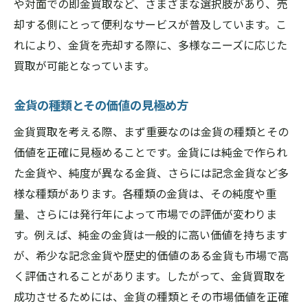
買取業者との信頼関係構築の重要性
や対面での即金買取など、さまざまな選択肢があり、売
却する側にとって便利なサービスが普及しています。こ
交渉で避けたい落とし穴とその回避策
れにより、金貨を売却する際に、多様なニーズに応じた
実際の成功事例から学ぶ交渉術
買取が可能となっています。
タイミングを見極めて金貨を売却するための戦
略
金貨の種類とその価値の見極め方
市場を読む力を養う方法
金貨買取を考える際、まず重要なのは金貨の種類とその
売却に適した季節や時期の選び方
価値を正確に見極めることです。金貨には純金で作られ
相場が上昇する兆候を見逃さないコツ
た金貨や、純度が異なる金貨、さらには記念金貨など多
奈良県橿原市で売却を急ぐべきタイミング
様な種類があります。各種類の金貨は、その純度や重
とは
量、さらには発行年によって市場での評価が変わりま
経済動向を見据えた長期的な戦略
す。例えば、純金の金貨は一般的に高い価値を持ちます
短期的な利益を追求するための売却戦略
が、希少な記念金貨や歴史的価値のある金貨も市場で高
く評価されることがあります。したがって、金貨買取を
橿原市での信頼できる金貨買取業者の見分け方
成功させるためには、金貨の種類とその市場価値を正確
地元で愛される業者の特徴