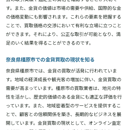
金貨買取相場の変動を理解するための重要ポイ
す。また、金貨の価値は市場の需要や供給、国際的な金
ント
の価格変動にも影響されます。これらの要素を把握する
市場相場を把握するための情報源
ことで、買取価格の交渉において有利な立場に立つこと
金貨相場の変動要因とその影響
ができます。それにより、公正な取引が可能となり、満
足のいく結果を得ることができるのです。
奈良県橿原市の特有の市場動向
金貨の国際価格と地域相場の関係
奈良県橿原市での金貨買取の現状を知る
過去の相場データから学ぶ今後の予測
奈良県橿原市では、金貨の買取が活発に行われていま
相場変動を見極めるための専門家の意見
す。地域の経済成長や観光客の増加に伴い、金貨買取の
買取業者との交渉で金貨の価値を最大限に引き
需要が高まっています。橿原市の買取業者は、地元の特
出す方法
性を活かし、歴史的価値のある金貨にも適正な評価を行
交渉の際に知っておくべき基本テクニック
っています。また、地域密着型のサービスを提供するこ
価値を高めるための金貨の状態確認方法
とで、顧客との信頼関係を築き、長期的なビジネスを展
橿原市で交渉を成功させるための心構え
開しています。金貨買取の現状として、オンライン査定