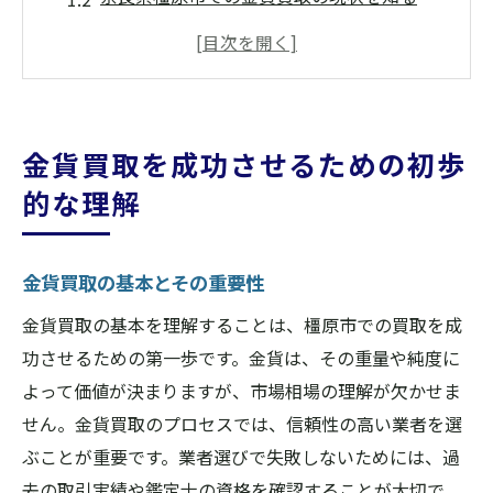
金貨の種類とその価値の見極め方
金貨の市場価格とその変動要因
橿原市における金貨買取の法的側面
金貨買取の初心者がよく犯すミスとその回
金貨買取を成功させるための初歩
避法
的な理解
橿原市での金貨買取業者選びで失敗しないコツ
信頼できる業者の特徴を知る
金貨買取の基本とその重要性
業者選びで重要な口コミとレビューの活用
法
金貨買取の基本を理解することは、橿原市での買取を成
功させるための第一歩です。金貨は、その重量や純度に
買取業者のサービス内容を比較する基準
よって価値が決まりますが、市場相場の理解が欠かせま
金貨買取業者の評価方法とそのポイント
せん。金貨買取のプロセスでは、信頼性の高い業者を選
奈良県橿原市での業者選びの具体例
ぶことが重要です。業者選びで失敗しないためには、過
金貨買取で避けたい業者の特徴
去の取引実績や鑑定士の資格を確認することが大切で