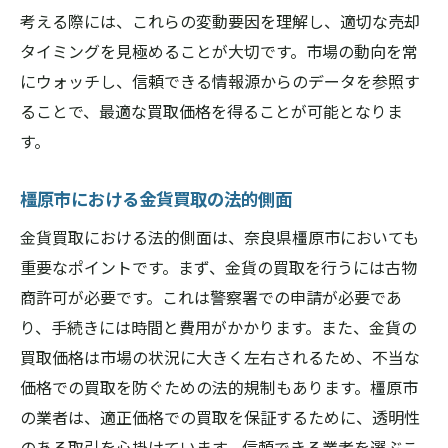
トラブルが発生した際の相談窓口
考える際には、これらの変動要因を理解し、適切な売却
橿原市での金貨買取経験者が教える成功談と失
タイミングを見極めることが大切です。市場の動向を常
敗談
にウォッチし、信頼できる情報源からのデータを参照す
体験談から学ぶ買取成功の秘訣
ることで、最適な買取価格を得ることが可能となりま
失敗から得られる大切な教訓
す。
橿原市で多くの人が行った成功事例
橿原市における金貨買取の法的側面
体験談をもとにしたアドバイス集
金貨買取における法的側面は、奈良県橿原市においても
成功者に学ぶ金貨買取の心構え
重要なポイントです。まず、金貨の買取を行うには古物
失敗を防ぐための具体的な方法
商許可が必要です。これは警察署での申請が必要であ
り、手続きには時間と費用がかかります。また、金貨の
買取価格は市場の状況に大きく左右されるため、不当な
価格での買取を防ぐための法的規制もあります。橿原市
の業者は、適正価格での買取を保証するために、透明性
のある取引を心掛けています。信頼できる業者を選ぶこ