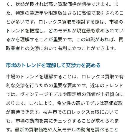
く、状態が良ければ高い買取価格が期待できます。ま
最近の買取価格の動向を知る
た、特定の製造年や限定版はさらに高値で取引されるこ
新型モデルの買取状況とその影響
とが多いです。ロレックス買取を検討する際は、市場の
古典的なモデルの価値とトレンド
トレンドを把握し、どのモデルが現在最も求められてい
買取市場での需要が高まる背景
るかを理解することが重要です。この知識があれば、買
競合他社と比較した桜井市の市場特性
取業者との交渉において有利に立つことができます。
今後の市場展開と予測
市場のトレンドを理解して交渉力を高める
高価買取を実現するために桜井市でできること
ロレックスの保管方法とメンテナンス
市場のトレンドを理解することは、ロレックス買取で有
利な交渉を行うための重要な要素です。近年のトレンド
買取価格を上げるための効果的なアプロー
では、ヴィンテージモデルや限定版の価値が上昇傾向に
チ
あります。これにより、希少性の高いモデルは高価買取
定期的な市場調査の重要性
が期待できます。桜井市でのロレックス買取において
交渉力を高めるために知っておくべき情報
も、市場の動向を常にチェックすることが求められま
専門家のアドバイスを活用する方法
す。最新の買取価格や人気モデルの動向を調べること