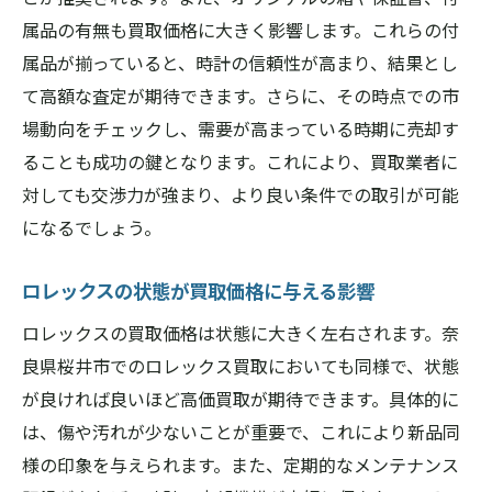
未来を見据えた買取市場の展望
属品の有無も買取価格に大きく影響します。これらの付
買取業者選びで失敗しないロレックス買取のポ
属品が揃っていると、時計の信頼性が高まり、結果とし
イント
て高額な査定が期待できます。さらに、その時点での市
業者の実績と評価の確認方法
場動向をチェックし、需要が高まっている時期に売却す
透明性のある査定プロセスの見極め方
ることも成功の鍵となります。これにより、買取業者に
対しても交渉力が強まり、より良い条件での取引が可能
オンラインと店舗のサービス比較
になるでしょう。
口コミやレビューを活用する方法
信頼性を見極めるためのチェックポイント
ロレックスの状態が買取価格に与える影響
ロレックス買取専門業者の選び方
ロレックスの買取価格は状態に大きく左右されます。奈
桜井市で信頼できるロレックス買取業者の見極
良県桜井市でのロレックス買取においても同様で、状態
め方
が良ければ良いほど高価買取が期待できます。具体的に
地域密着型の業者を選ぶメリット
は、傷や汚れが少ないことが重要で、これにより新品同
公式認定業者の特徴を理解する
様の印象を与えられます。また、定期的なメンテナンス
専門スタッフの査定力を評価する