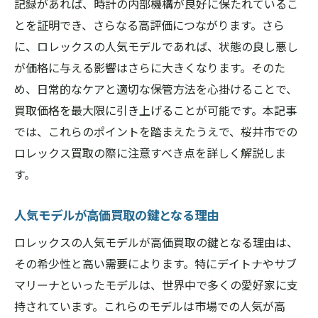
記録があれば、時計の内部機構が良好に保たれているこ
顧客サポートの充実度をチェック
とを証明でき、さらなる高評価につながります。さら
に、ロレックスの人気モデルであれば、状態の良し悪し
取引実績が豊富な業者を選ぶ理由
が価格に与える影響はさらに大きくなります。そのた
口コミや実体験から得られる信頼情報
め、日常的なケアと適切な保管方法を心掛けることで、
ロレックス買取を成功させるための具体的なス
買取価格を最大限に引き上げることが可能です。本記事
テップ
では、これらのポイントを踏まえたうえで、桜井市での
買取前に行うべき事前準備
ロレックス買取の際に注意すべき点を詳しく解説しま
査定に持ち込む際の注意点
す。
交渉で失敗しないためのコツ
買取業者とのコミュニケーション術
人気モデルが高価買取の鍵となる理由
契約時に注意すべき重要事項
ロレックスの人気モデルが高価買取の鍵となる理由は、
安全でスムーズな買取プロセスを実現
その希少性と高い需要によります。特にデイトナやサブ
マリーナといったモデルは、世界中で多くの愛好家に支
桜井市のロレックス買取市場の最新動向を徹底
持されています。これらのモデルは市場での人気が高
解説