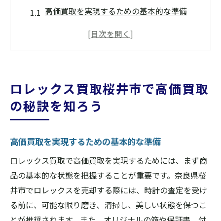
高価買取を実現するための基本的な準備
ロレックスの状態が買取価格に与える影響
人気モデルが高価買取の鍵となる理由
市場のトレンドを理解して交渉力を高める
買取業者に提示する際のポイント
ロレックス買取桜井市で高価買取
信頼できる業者選びが高価買取の第一歩
の秘訣を知ろう
桜井市のロレックス買取価格が上昇する理由と
は
高価買取を実現するための基本的な準備
ロレックスのブランド力が支える市場価値
コレクター需要の高まりと市場の変化
ロレックス買取で高価買取を実現するためには、まず商
品の基本的な状態を把握することが重要です。奈良県桜
世界的な希少価値とその影響
井市でロレックスを売却する際には、時計の査定を受け
地域独自の買取価格上昇要因
る前に、可能な限り磨き、清掃し、美しい状態を保つこ
桜井市の経済動向と買取価格の関係
とが推奨されます。また、オリジナルの箱や保証書、付