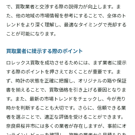
地域の特性を活かした買取戦略
で、買取業者と交渉する際の説得力が向上します。ま
ロレックス買取で高評価を得るための効果的な
た、他の地域の市場情報を参考にすることで、全体のト
方法
レンドをより深く理解し、最適なタイミングで売却する
口コミで高評価を得るためのポイント
ことが可能になります。
顧客満足度を高める対応方法
買取業者に提示する際のポイント
リピーターを増やすためのサービス戦略
ロレックス買取を成功させるためには、まず業者に提示
高評価を得るためのコミュニケーション術
する際のポイントを押さえておくことが重要です。ま
迅速かつ丁寧な対応の重要性
ず、時計の状態を正確に把握し、オリジナルの箱や保証
サービスの質を上げるための取り組み
書を揃えることで、買取価格を引き上げる要因となりま
す。また、最新の市場トレンドをチェックし、今が売り
時かを判断することも大切です。さらに、信頼できる業
者を選ぶことで、適正な評価を受けることができます。
奈良県桜井市には多くの業者が存在しますが、事前にオ
ンラインレビューを確認し、複数の業者から見積もりを