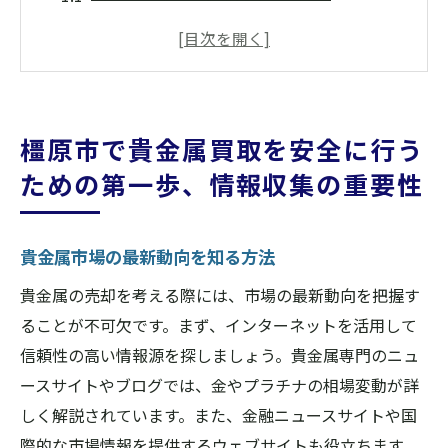
信頼できる情報源の見つけ方
貴金属の本当の価値を理解する
橿原市の貴金属買取に関する口コミを活用
貴金属の種類別に異なる売却ポイント
橿原市で貴金属買取を安全に行う
失敗しないための事前準備チェックリスト
ための第一歩、情報収集の重要性
貴金属買取で失敗しないための業者選び、橿原
市の信頼できる専門店とは
貴金属市場の最新動向を知る方法
橿原市で評判の高い買取専門店の特徴
信頼性の高い業者を選ぶ際の注意点
貴金属の売却を考える際には、市場の最新動向を把握す
ることが不可欠です。まず、インターネットを活用して
口コミと実績を確認する方法
信頼性の高い情報源を探しましょう。貴金属専門のニュ
地元の買取店と全国チェーン店の比較
ースサイトやブログでは、金やプラチナの相場変動が詳
安心して任せられる専門店の見つけ方
しく解説されています。また、金融ニュースサイトや国
橿原市での公正な買取サービスを提供する
際的な市場情報を提供するウェブサイトも役立ちます。