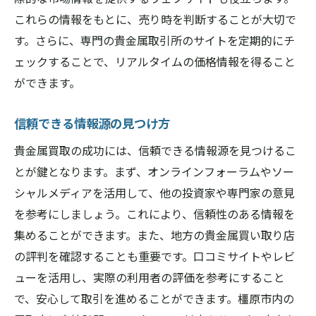
店
これらの情報をもとに、売り時を判断することが大切で
貴金属買取で高評価を受けるための秘訣、橿原
す。さらに、専門の貴金属取引所のサイトを定期的にチ
市の実績ある専門店に注目
ェックすることで、リアルタイムの価格情報を得ること
専門店が提供する付加価値サービス
ができます。
高評価を受けるための交渉ポイント
信頼できる情報源の見つけ方
顧客満足度の高い買取店の共通点
査定額を引き上げるコツ
貴金属買取の成功には、信頼できる情報源を見つけるこ
とが鍵となります。まず、オンラインフォーラムやソー
専門店の買取プロセスを理解する
シャルメディアを活用して、他の投資家や専門家の意見
過去の成功事例から学ぶ方法
を参考にしましょう。これにより、信頼性のある情報を
貴金属を売却する前に知っておくべき安全な取
集めることができます。また、地方の貴金属買い取り店
引のポイント
の評判を確認することも重要です。口コミサイトやレビ
取引前に確認すべき契約内容
ューを活用し、実際の利用者の評価を参考にすること
不正を防ぐための売却の流れ
で、安心して取引を進めることができます。橿原市内の
安全な支払い方法の選択肢