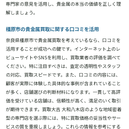
専門家の意見を活用し、貴金属の本当の価値を正しく理
貴金属の再利用とリサイクルの価値
解しましょう。
専門店による付加価値サービスの紹介
貴金属の知識を活かした提案
橿原市の貴金属買取に関する口コミを活用
新たな価値創造を促進する方法
奈良県橿原市で貴金属買取を考えているなら、口コミを
専門店が提供するサポートとアドバイス
活用することが成功への鍵です。インターネット上のレ
地域密着型サービスの利点
ビューサイトやSNSを利用し、買取業者の評価を調べて
公正な貴金属買取がもたらす安心、橿原市の専
ください。特に注目すべきは、査定の透明性やスタッフ
門店の取り組み
の対応、買取スピードです。また、口コミの内容には、
公正な取引を実現するための取り組み
顧客が実際に体験した具体的な事例が含まれていること
が多く、店舗選びの判断材料になります。一貫して高評
専門店が提供する安心の理由
価を受けている店舗は、信頼性が高く、満足のいく取引
地域社会との信頼関係の構築
が期待できます。買取大吉 大和八木店のような地域密着
持続可能な買取活動の重要性
型の専門店を選ぶ際には、特に買取価格の妥当性やサー
消費者保護に対する専門店の姿勢
ビスの質を重視しましょう。これらの情報を参考にする