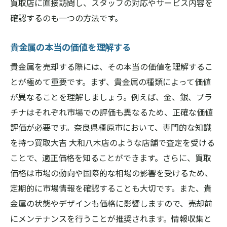
買取店に直接訪問し、スタッフの対応やサービス内容を
個人情報保護のためのポイント
確認するのも一つの方法です。
売却後のトラブルを回避する方法
貴金属の本当の価値を理解する
信頼できるアフターサポートの重要性
貴金属を売却する際には、その本当の価値を理解するこ
橿原市での貴金属買取、信頼性のある評価と透
とが極めて重要です。まず、貴金属の種類によって価値
明性の確保
が異なることを理解しましょう。例えば、金、銀、プラ
評価基準の透明性を重視する理由
チナはそれぞれ市場での評価も異なるため、正確な価値
信頼できる査定士の選び方
評価が必要です。奈良県橿原市において、専門的な知識
公平な評価を受けるための準備
を持つ買取大吉 大和八木店のような店舗で査定を受ける
買取価格の透明性を確認する方法
ことで、適正価格を知ることができます。さらに、買取
橿原市の評価システムについて
価格は市場の動向や国際的な相場の影響を受けるため、
買取店の実績に基づく信頼性の確認
定期的に市場情報を確認することも大切です。また、貴
金属の状態やデザインも価格に影響しますので、売却前
貴金属買取で得られる新たな価値、橿原市の専
にメンテナンスを行うことが推奨されます。情報収集と
門店が提供するサービス