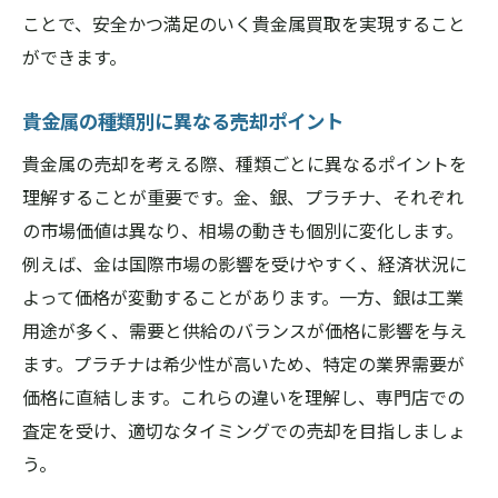
長期的な信頼を築くための戦略
ことで、安全かつ満足のいく貴金属買取を実現すること
貴金属を売却して新たな一歩を踏み出す、橿原
ができます。
市の専門店がサポート
売却後に生かす資金活用の提案
貴金属の種類別に異なる売却ポイント
ライフスタイルの変化を支援するサービス
貴金属の売却を考える際、種類ごとに異なるポイントを
次のステージへの準備をサポート
理解することが重要です。金、銀、プラチナ、それぞれ
の市場価値は異なり、相場の動きも個別に変化します。
専門店によるキャリアとライフプランの提
例えば、金は国際市場の影響を受けやすく、経済状況に
案
よって価格が変動することがあります。一方、銀は工業
新たな挑戦への一歩を応援
用途が多く、需要と供給のバランスが価格に影響を与え
専門店のネットワークを活用した機会創出
ます。プラチナは希少性が高いため、特定の業界需要が
価格に直結します。これらの違いを理解し、専門店での
査定を受け、適切なタイミングでの売却を目指しましょ
う。