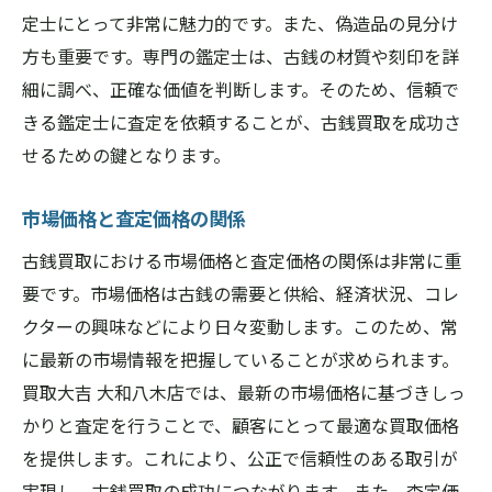
地元密着の強みを持つ業者の特徴
定士にとって非常に魅力的です。また、偽造品の見分け
信頼性を確認するためのチェックリスト
方も重要です。専門の鑑定士は、古銭の材質や刻印を詳
細に調べ、正確な価値を判断します。そのため、信頼で
奈良県内での評判と実績を比較
きる鑑定士に査定を依頼することが、古銭買取を成功さ
地域密着型業者のメリットを活かす
せるための鍵となります。
安心して取引できる業者選びのポイント
長期的な信頼関係の築き方
市場価格と査定価格の関係
古銭買取における市場価格と査定価格の関係は非常に重
要です。市場価格は古銭の需要と供給、経済状況、コレ
クターの興味などにより日々変動します。このため、常
に最新の市場情報を把握していることが求められます。
買取大吉 大和八木店では、最新の市場価格に基づきしっ
かりと査定を行うことで、顧客にとって最適な買取価格
を提供します。これにより、公正で信頼性のある取引が
実現し、古銭買取の成功につながります。また、査定価