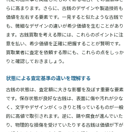
買取大吉大和八木店で体感する安心の古銭査定
らに高まります。さらに、古銭のデザインや製造技術も
店舗の特徴とサービス内容を紹介
価値を左右する要素です。一見すると似たような古銭で
査定プロセスを詳しく解説
も、微細なデザインの違いが希少価値を生むことがあり
ます。古銭買取を考える際には、これらのポイントに注
専門スタッフによる丁寧な対応
意を払い、希少価値を正確に把握することが賢明です。
顧客からの信頼を得るための取り組み
買取業者に査定を依頼する際にも、これらの点をしっか
高価買取を実現する理由とは
りと確認しておきましょう。
初めての方でも安心のサポート体制
希少価値を見極める奈良県の古銭買取業者の極
状態による査定基準の違いを理解する
意
古銭の状態は、査定額に大きな影響を及ぼす重要な要素
市場の動向を捉えた価値評価
です。保存状態が良好な古銭は、表面に傷や汚れが少な
奈良県での人気古銭の傾向
く、文字やデザインがくっきりと残っているものが一般
希少価値が高い古銭の特徴
的に高値で取引されます。逆に、錆や腐食が進んでいた
具体的な価値向上の方法
り、物理的な損傷を受けていたりする古銭は価値が下が