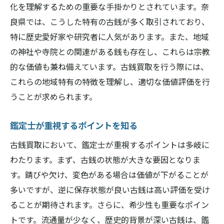
化を理解するための重要な手掛かりとされています。奈
古銭買取で失敗しないためのQ&A
良県では、こうした特有の古銭が多く取引されており、
奈良県での査定に役立つ情報
特に歴史愛好家や研究者に人気があります。また、地域
初心者向けの査定ガイド
の神社や寺院との関連がある銭も存在し、これらは宗教
奈良県での古銭買取体験談〜成功するためのヒ
的な価値も兼ね備えています。古銭買取を行う際には、
ント
これらの地域特有の特徴を理解し、適切な価値評価を行
うことが求められます。
実際の買取成功例に学ぶ
体験者が語る買取の流れ
鑑定士が重視するポイントを知る
初心者が陥りがちなミスとは
古銭買取において、鑑定士が重視するポイントは多岐に
成功の鍵となる準備のポイント
わたります。まず、古銭の状態が大きな要因となりま
実体験から学ぶ買取のコツ
す。錆びや欠け、変色がある場合は価値が下がることが
奈良県での買取体験をシェア
多いですが、逆に保存状態が良い古銭は高い評価を受け
地域に根ざした奈良県の古銭買取業者の信頼性
ることが期待されます。さらに、希少性も重要なポイン
を検証
トです。流通量が少なく、歴史的背景が深い古銭は、鑑