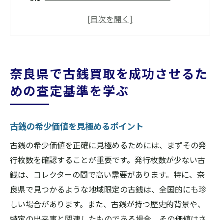
状態による査定基準の違いを理解する
奈良県特有の古銭の特徴とは
鑑定士が重視するポイントを知る
市場価格と査定価格の関係
奈良県で古銭買取を成功させるた
査定時に注意すべき偽物の見分け方
めの査定基準を学ぶ
地域密着型古銭買取業者の選び方〜奈良県の実
例を紹介
古銭の希少価値を見極めるポイント
信頼できる業者を見極めるコツ
口コミや評判を活用した業者選び
古銭の希少価値を正確に見極めるためには、まずその発
行枚数を確認することが重要です。発行枚数が少ない古
奈良県内でおすすめの古銭買取業者
銭は、コレクターの間で高い需要があります。特に、奈
地元業者の強みと専門性を理解する
良県で見つかるような地域限定の古銭は、全国的にも珍
顧客サービスの充実度をチェック
しい場合があります。また、古銭が持つ歴史的背景や、
訪問査定の便利さとその利用法
特定の出来事と関連したものである場合、その価値はさ