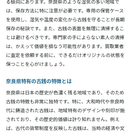
る傾向にあります。奈良県のような湿気の多い地域で
プロが教える希少価値の見方
は、保存方法に特に注意が必要です。専用の保管ケース
誤解しがちな希少価値の真実
を使用し、湿気や温度の変化から古銭を守ることが長期
古銭買取のプロが語る奈良県での査定ポイント
保存の秘訣です。また、古銭の表面を無理に清掃するこ
プロが重視する査定の観点
とは避けるべきです。専門家の手によらない素人の清掃
奈良県での具体的な査定事例
は、かえって価値を損なう可能性があります。買取業者
査定に影響を与える要因とは
に査定を依頼する前に、できるだけオリジナルの状態を
プロが教える価値向上の秘訣
保つことを心がけましょう。
価格交渉の成功術を学ぶ
奈良県特有の古銭の特徴とは
専門家の経験から得られる教訓
奈良県は日本の歴史が色濃く残る地域であり、そのため
古銭査定の疑問を解決！奈良県の買取プロに聞
古銭の特徴も非常に独特です。特に、大和時代や奈良時
く
代に鋳造された古銭は、地域特有のデザインや刻印が施
よくある質問とその回答
されており、その歴史的価値は計り知れません。例え
査定にまつわる疑問を徹底解説
ば、古代の貨幣制度を反映した古銭は、当時の経済や文
プロに聞く査定の流れ